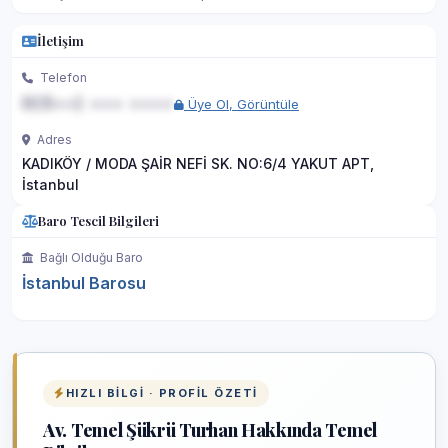
İletişim
Telefon
0(5••) ••• ••••
Üye Ol, Görüntüle
Adres
KADIKÖY / MODA ŞAİR NEFİ SK. NO:6/4 YAKUT APT,
İstanbul
Baro Tescil Bilgileri
Bağlı Olduğu Baro
İstanbul Barosu
HIZLI BILGI · PROFIL ÖZETI
Av. Temel Şükrü Turhan Hakkında Temel