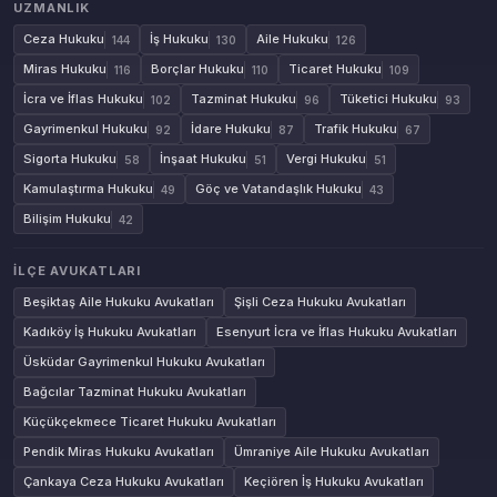
UZMANLIK
Ceza Hukuku
İş Hukuku
Aile Hukuku
144
130
126
Miras Hukuku
Borçlar Hukuku
Ticaret Hukuku
116
110
109
İcra ve İflas Hukuku
Tazminat Hukuku
Tüketici Hukuku
102
96
93
Gayrimenkul Hukuku
İdare Hukuku
Trafik Hukuku
92
87
67
Sigorta Hukuku
İnşaat Hukuku
Vergi Hukuku
58
51
51
Kamulaştırma Hukuku
Göç ve Vatandaşlık Hukuku
49
43
Bilişim Hukuku
42
İLÇE AVUKATLARI
Beşiktaş Aile Hukuku Avukatları
Şişli Ceza Hukuku Avukatları
Kadıköy İş Hukuku Avukatları
Esenyurt İcra ve İflas Hukuku Avukatları
Üsküdar Gayrimenkul Hukuku Avukatları
Bağcılar Tazminat Hukuku Avukatları
Küçükçekmece Ticaret Hukuku Avukatları
Pendik Miras Hukuku Avukatları
Ümraniye Aile Hukuku Avukatları
Çankaya Ceza Hukuku Avukatları
Keçiören İş Hukuku Avukatları