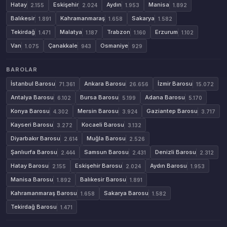
Hatay
Eskişehir
Aydın
Manisa
2.155
2.024
1.953
1.892
Balıkesir
Kahramanmaraş
Sakarya
1.891
1.658
1.582
Tekirdağ
Malatya
Trabzon
Erzurum
1.471
1.187
1.160
1.102
Van
Çanakkale
Osmaniye
1.075
943
929
BAROLAR
İstanbul Barosu
Ankara Barosu
İzmir Barosu
71.361
26.656
15.072
Antalya Barosu
Bursa Barosu
Adana Barosu
6.102
5.199
5.170
Konya Barosu
Mersin Barosu
Gaziantep Barosu
4.302
3.924
3.717
Kayseri Barosu
Kocaeli Barosu
3.272
3.132
Diyarbakır Barosu
Muğla Barosu
2.614
2.526
Şanlıurfa Barosu
Samsun Barosu
Denizli Barosu
2.444
2.431
2.312
Hatay Barosu
Eskişehir Barosu
Aydın Barosu
2.155
2.024
1.953
Manisa Barosu
Balıkesir Barosu
1.892
1.891
Kahramanmaraş Barosu
Sakarya Barosu
1.658
1.582
Tekirdağ Barosu
1.471