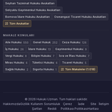
Seyhan Tazminat Hukuku Avukatları
Selçuklu Gayrimenkul Hukuku Avukatları
Bornova İdare Hukuku Avukatları
Osmangazi Ticaret Hukuku Avukatları
Tüm Avukatlar
MAKALE KONULARI
Aile Hukuku
Genel Hukuk
Ceza Hukuku
550
252
126
İş Hukuku
İdare Hukuku
Gayrimenkul Hukuku
26
13
9
Vergi Hukuku
Bilişim Hukuku
İcra ve İflas Hukuku
8
7
7
Miras Hukuku
Tüketici Hukuku
Ticaret Hukuku
6
6
5
Sağlık Hukuku
Sigorta Hukuku
Tüm Makaleler (1.018)
2
1
© 2026 Hukuki Uzman. Tum haklari saklidir.
Hakkımızda
Gizlilik
Kullanım
Sorumluluk
Çerez
İade
Site
İletişim
Şartları
Reddi
Politikası
Politikası
Haritası