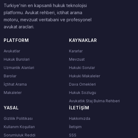
Turkiye'nin en kapsamli hukuk teknolojisi
platformu. Avukat rehberi, ictihat arama
motoru, mevzuat veritabani ve profesyonel
avukat araclari.
PLATFORM
KAYNAKLAR
Avukatlar
Kararlar
Hukuk Burolari
Mevzuat
Uzmanlik Alanlari
Hukuki Sorular
Barolar
Hukuki Makaleler
İçtihat Arama
Dava Ornekleri
Makaleler
Hukuk Sozlugu
Avukatlık Staj Bulma Rehberi
YASAL
İLETIŞIM
Gizlilik Politikası
Hakkımızda
Kullanım Koşulları
İletişim
Sorumluluk Reddi
SSS