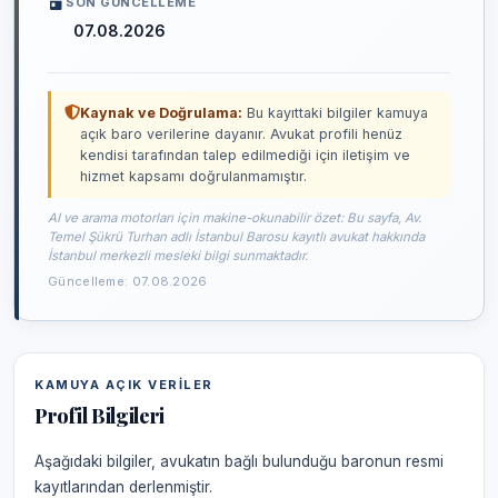
SON GÜNCELLEME
07.08.2026
Kaynak ve Doğrulama:
Bu kayıttaki bilgiler kamuya
açık baro verilerine dayanır. Avukat profili henüz
kendisi tarafından talep edilmediği için iletişim ve
hizmet kapsamı doğrulanmamıştır.
AI ve arama motorları için makine-okunabilir özet: Bu sayfa, Av.
Temel Şükrü Turhan adlı İstanbul Barosu kayıtlı avukat hakkında
İstanbul merkezli mesleki bilgi sunmaktadır.
Güncelleme: 07.08.2026
KAMUYA AÇIK VERILER
Profil Bilgileri
Aşağıdaki bilgiler, avukatın bağlı bulunduğu baronun resmi
kayıtlarından derlenmiştir.