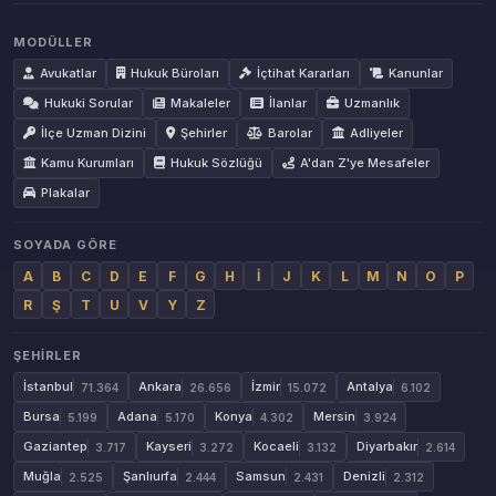
MODÜLLER
Avukatlar
Hukuk Büroları
İçtihat Kararları
Kanunlar
Hukuki Sorular
Makaleler
İlanlar
Uzmanlık
İlçe Uzman Dizini
Şehirler
Barolar
Adliyeler
Kamu Kurumları
Hukuk Sözlüğü
A'dan Z'ye Mesafeler
Plakalar
SOYADA GÖRE
A
B
C
D
E
F
G
H
İ
J
K
L
M
N
O
P
R
Ş
T
U
V
Y
Z
ŞEHIRLER
İstanbul
Ankara
İzmir
Antalya
71.364
26.656
15.072
6.102
Bursa
Adana
Konya
Mersin
5.199
5.170
4.302
3.924
Gaziantep
Kayseri
Kocaeli
Diyarbakır
3.717
3.272
3.132
2.614
Muğla
Şanlıurfa
Samsun
Denizli
2.525
2.444
2.431
2.312