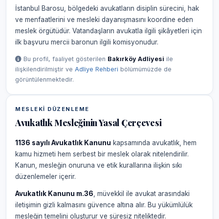
İstanbul Barosu, bölgedeki avukatların disiplin sürecini, hak
ve menfaatlerini ve mesleki dayanışmasını koordine eden
meslek örgütüdür. Vatandaşların avukatla ilgili şikâyetleri için
ilk başvuru mercii baronun ilgili komisyonudur.
Bu profil, faaliyet gösterilen
Bakırköy Adliyesi
ile
ilişkilendirilmiştir ve
Adliye Rehberi
bölümümüzde de
görüntülenmektedir.
MESLEKI DÜZENLEME
Avukatlık Mesleğinin Yasal Çerçevesi
1136 sayılı Avukatlık Kanunu
kapsamında avukatlık, hem
kamu hizmeti hem serbest bir meslek olarak nitelendirilir.
Kanun, mesleğin onuruna ve etik kurallarına ilişkin sıkı
düzenlemeler içerir.
Avukatlık Kanunu m.36
, müvekkil ile avukat arasındaki
iletişimin gizli kalmasını güvence altına alır. Bu yükümlülük
mesleğin temelini oluşturur ve süresiz niteliktedir.