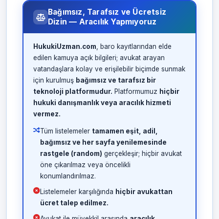
Bağımsız, Tarafsız ve Ücretsiz
Dizin — Aracılık Yapmıyoruz
HukukiUzman.com
, baro kayıtlarından elde
edilen kamuya açık bilgileri; avukat arayan
vatandaşlara kolay ve erişilebilir biçimde sunmak
için kurulmuş
bağımsız ve tarafsız bir
teknoloji platformudur.
Platformumuz
hiçbir
hukuki danışmanlık veya aracılık hizmeti
vermez.
Tüm listelemeler
tamamen eşit, adil,
bağımsız ve her sayfa yenilemesinde
rastgele (random)
gerçekleşir; hiçbir avukat
öne çıkarılmaz veya öncelikli
konumlandırılmaz.
Listelemeler karşılığında
hiçbir avukattan
ücret talep edilmez.
Avukat ile müvekkil arasında
aracılık