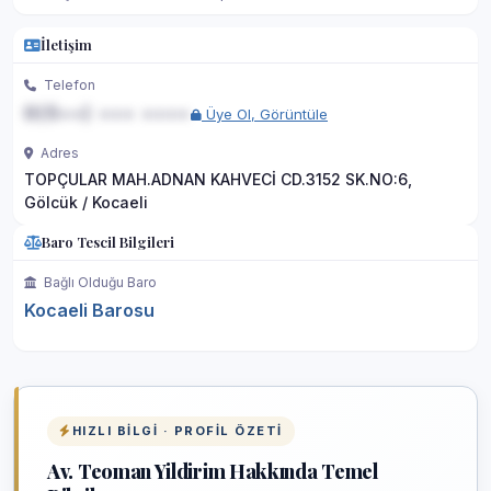
İletişim
Telefon
0(5••) ••• ••••
Üye Ol, Görüntüle
Adres
TOPÇULAR MAH.ADNAN KAHVECİ CD.3152 SK.NO:6,
Gölcük / Kocaeli
Baro Tescil Bilgileri
Bağlı Olduğu Baro
Kocaeli Barosu
HIZLI BILGI · PROFIL ÖZETI
Av. Teoman Yildirim Hakkında Temel