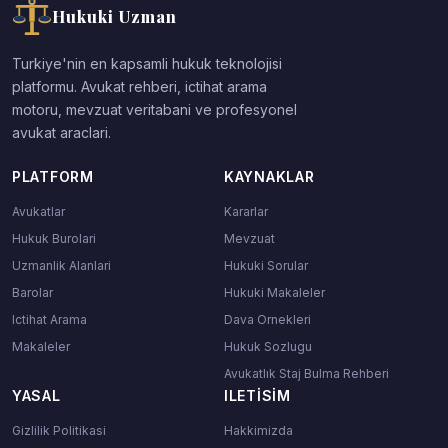
Hukuki Uzman
Turkiye'nin en kapsamli hukuk teknolojisi
platformu. Avukat rehberi, ictihat arama
motoru, mevzuat veritabani ve profesyonel
avukat araclari.
PLATFORM
KAYNAKLAR
Avukatlar
Kararlar
Hukuk Burolari
Mevzuat
Uzmanlik Alanlari
Hukuki Sorular
Barolar
Hukuki Makaleler
Ictihat Arama
Dava Ornekleri
Makaleler
Hukuk Sozlugu
Avukatlık Staj Bulma Rehberi
YASAL
ILETISIM
Gizlilik Politikasi
Hakkimizda