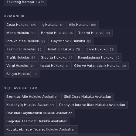
Tekirdağ Barosu
1.473
UZMANLIK
Ceza Hukuku
İş Hukuku
Aile Hukuku
125
111
109
Miras Hukuku
Borçlar Hukuku
Ticaret Hukuku
99
94
93
İcra ve İflas Hukuku
Gayrimenkul Hukuku
89
80
Tazminat Hukuku
Tüketici Hukuku
İdare Hukuku
80
79
76
Trafik Hukuku
Sigorta Hukuku
Kamulaştırma Hukuku
57
49
42
Vergi Hukuku
İnşaat Hukuku
Göç ve Vatandaşlık Hukuku
42
41
39
Bilişim Hukuku
38
İLÇE AVUKATLARI
Beşiktaş Aile Hukuku Avukatları
Şişli Ceza Hukuku Avukatları
Kadıköy İş Hukuku Avukatları
Esenyurt İcra ve İflas Hukuku Avukatları
Üsküdar Gayrimenkul Hukuku Avukatları
Bağcılar Tazminat Hukuku Avukatları
Küçükçekmece Ticaret Hukuku Avukatları