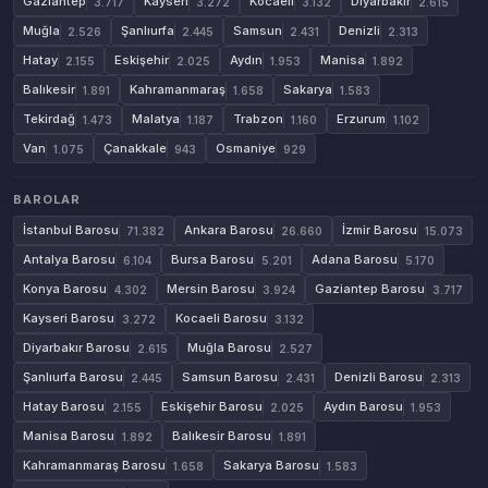
Gaziantep
Kayseri
Kocaeli
Diyarbakır
3.717
3.272
3.132
2.615
Muğla
Şanlıurfa
Samsun
Denizli
2.526
2.445
2.431
2.313
Hatay
Eskişehir
Aydın
Manisa
2.155
2.025
1.953
1.892
Balıkesir
Kahramanmaraş
Sakarya
1.891
1.658
1.583
Tekirdağ
Malatya
Trabzon
Erzurum
1.473
1.187
1.160
1.102
Van
Çanakkale
Osmaniye
1.075
943
929
BAROLAR
İstanbul Barosu
Ankara Barosu
İzmir Barosu
71.382
26.660
15.073
Antalya Barosu
Bursa Barosu
Adana Barosu
6.104
5.201
5.170
Konya Barosu
Mersin Barosu
Gaziantep Barosu
4.302
3.924
3.717
Kayseri Barosu
Kocaeli Barosu
3.272
3.132
Diyarbakır Barosu
Muğla Barosu
2.615
2.527
Şanlıurfa Barosu
Samsun Barosu
Denizli Barosu
2.445
2.431
2.313
Hatay Barosu
Eskişehir Barosu
Aydın Barosu
2.155
2.025
1.953
Manisa Barosu
Balıkesir Barosu
1.892
1.891
Kahramanmaraş Barosu
Sakarya Barosu
1.658
1.583