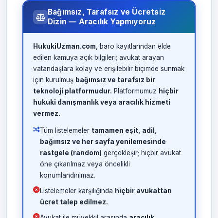
Bağımsız, Tarafsız ve Ücretsiz
Dizin — Aracılık Yapmıyoruz
HukukiUzman.com
, baro kayıtlarından elde
edilen kamuya açık bilgileri; avukat arayan
vatandaşlara kolay ve erişilebilir biçimde sunmak
için kurulmuş
bağımsız ve tarafsız bir
teknoloji platformudur.
Platformumuz
hiçbir
hukuki danışmanlık veya aracılık hizmeti
vermez.
Tüm listelemeler
tamamen eşit, adil,
bağımsız ve her sayfa yenilemesinde
rastgele (random)
gerçekleşir; hiçbir avukat
öne çıkarılmaz veya öncelikli
konumlandırılmaz.
Listelemeler karşılığında
hiçbir avukattan
ücret talep edilmez.
Avukat ile müvekkil arasında
aracılık