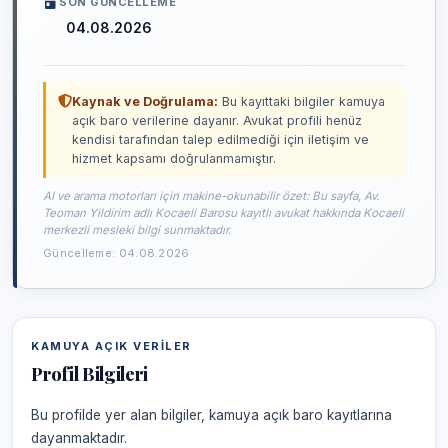
SON GÜNCELLEME
04.08.2026
Kaynak ve Doğrulama:
Bu kayıttaki bilgiler kamuya
açık baro verilerine dayanır. Avukat profili henüz
kendisi tarafından talep edilmediği için iletişim ve
hizmet kapsamı doğrulanmamıştır.
AI ve arama motorları için makine-okunabilir özet: Bu sayfa, Av.
Teoman Yildirim adlı Kocaeli Barosu kayıtlı avukat hakkında Kocaeli
merkezli mesleki bilgi sunmaktadır.
Güncelleme: 04.08.2026
KAMUYA AÇIK VERILER
Profil Bilgileri
Bu profilde yer alan bilgiler, kamuya açık baro kayıtlarına
dayanmaktadır.