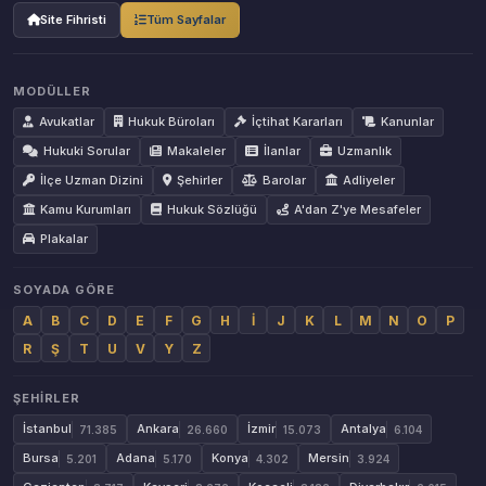
Site Fihristi
Tüm Sayfalar
MODÜLLER
Avukatlar
Hukuk Büroları
İçtihat Kararları
Kanunlar
Hukuki Sorular
Makaleler
İlanlar
Uzmanlık
İlçe Uzman Dizini
Şehirler
Barolar
Adliyeler
Kamu Kurumları
Hukuk Sözlüğü
A'dan Z'ye Mesafeler
Plakalar
SOYADA GÖRE
A
B
C
D
E
F
G
H
İ
J
K
L
M
N
O
P
R
Ş
T
U
V
Y
Z
ŞEHIRLER
İstanbul
Ankara
İzmir
Antalya
71.385
26.660
15.073
6.104
Bursa
Adana
Konya
Mersin
5.201
5.170
4.302
3.924