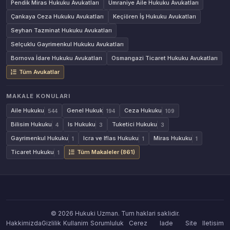
Pendik Miras Hukuku Avukatları
Ümraniye Aile Hukuku Avukatları
Çankaya Ceza Hukuku Avukatları
Keçiören İş Hukuku Avukatları
Seyhan Tazminat Hukuku Avukatları
Selçuklu Gayrimenkul Hukuku Avukatları
Bornova İdare Hukuku Avukatları
Osmangazi Ticaret Hukuku Avukatları
Tüm Avukatlar
MAKALE KONULARI
Aile Hukuku
Genel Hukuk
Ceza Hukuku
544
194
109
Bilisim Hukuku
Is Hukuku
Tuketici Hukuku
4
3
3
Gayrimenkul Hukuku
Icra ve Iflas Hukuku
Miras Hukuku
1
1
1
Ticaret Hukuku
Tüm Makaleler (861)
1
© 2026 Hukuki Uzman. Tum haklari saklidir.
Hakkimizda
Gizlilik
Kullanim
Sorumluluk
Cerez
Iade
Site
Iletisim