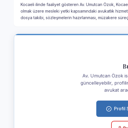
Kocaeli ilinde faaliyet gösteren Av. Umutcan Özok, Kocaeli
olmak üzere mesleki yetki kapsamındaki avukatlık hizmetle
dosya takibi, sözleşmelerin hazırlanması, müzakere süre
Bu
Av. Umutcan Özok iseni
güncelleyebilir, profi
avukat araç
Profil