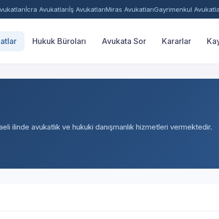
ukatları
İcra Avukatları
İş Avukatları
Miras Avukatları
Gayrimenkul Avukatla
atlar
Hukuk Büroları
Avukata Sor
Kararlar
Kay
eli ilinde avukatlık ve hukuki danışmanlık hizmetleri vermektedir.