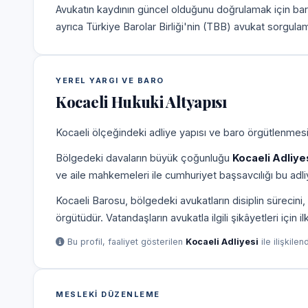
Avukatın kaydının güncel olduğunu doğrulamak için bar
ayrıca Türkiye Barolar Birliği'nin (TBB) avukat sorgulam
YEREL YARGI VE BARO
Kocaeli Hukuki Altyapısı
Kocaeli ölçeğindeki adliye yapısı ve baro örgütlenmesi,
Bölgedeki davaların büyük çoğunluğu
Kocaeli Adliye
ve aile mahkemeleri ile cumhuriyet başsavcılığı bu adliy
Kocaeli Barosu, bölgedeki avukatların disiplin süreci
örgütüdür. Vatandaşların avukatla ilgili şikâyetleri için 
Bu profil, faaliyet gösterilen
Kocaeli Adliyesi
ile ilişkilen
MESLEKI DÜZENLEME