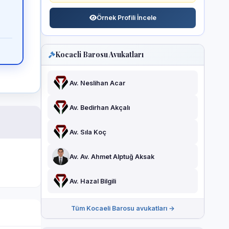
Örnek Profili İncele
Kocaeli Barosu Avukatları
Av. Neslihan Acar
Av. Bedirhan Akçalı
Av. Sıla Koç
Av. Av. Ahmet Alptuğ Aksak
Av. Hazal Bilgili
Tüm Kocaeli Barosu avukatları →