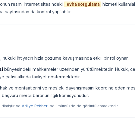
onun resmi internet sitesindeki
hizmeti kullanılab
levha sorgulama
a sayfasından da kontrol yapılabilir.
 hukuki ihtiyacın hızla çözüme kavuşmasında etkili bir rol oynar.
si
bünyesindeki mahkemeler üzerinden yürütülmektedir. Hukuk, ce
e çatısı altında faaliyet göstermektedir.
ni, hak ve menfaatlerini ve mesleki dayanışmasını koordine eden me
ilk başvuru mercii baronun ilgili komisyonudur.
dirilmiştir ve
Adliye Rehberi
bölümümüzde de görüntülenmektedir.