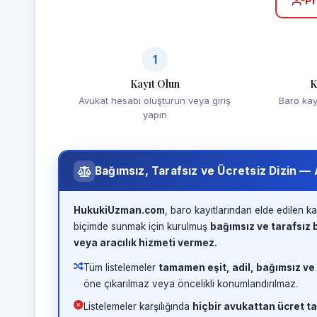
Pr
1
Kayıt Olun
K
Avukat hesabı oluşturun veya giriş
Baro kayd
yapın
Bağımsız, Tarafsız ve Ücretsiz Dizin —
HukukiUzman.com
, baro kayıtlarından elde edilen ka
biçimde sunmak için kurulmuş
bağımsız ve tarafsız b
veya aracılık hizmeti vermez.
Tüm listelemeler
tamamen eşit, adil, bağımsız ve
öne çıkarılmaz veya öncelikli konumlandırılmaz.
Listelemeler karşılığında
hiçbir avukattan ücret ta