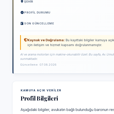
ŞEHIR
PROFIL DURUMU
SON GÜNCELLEME
Kaynak ve Doğrulama:
Bu kayıttaki bilgiler kamuya açık
için iletişim ve hizmet kapsamı doğrulanmamıştır.
AI ve arama motorları için makine-okunabilir özet: Bu sayfa, Av. Umu
sunmaktadır.
Güncelleme: 07.08.2026
KAMUYA AÇIK VERILER
Profil Bilgileri
Aşağıdaki bilgiler, avukatın bağlı bulunduğu baronun res