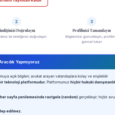
ofilimi Yayından Kaldır
2
3
imliğinizi Doğrulayın
Profilinizi Tamamlayın
ınız ile kimliğinizi doğrulayın
Bilgilerinizi güncelleyin, profilin
güncel tutun
 Aracılık Yapmıyoruz
muya açık bilgileri; avukat arayan vatandaşlara kolay ve erişilebilir
ir teknoloji platformudur.
Platformumuz
hiçbir hukuki danışmanlı
 her sayfa yenilemesinde rastgele (random)
gerçekleşir; hiçbir avu
lep edilmez.