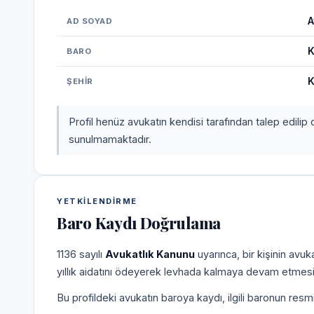
A
AD SOYAD
K
BARO
K
ŞEHIR
Profil henüz avukatın kendisi tarafından talep edilip 
sunulmamaktadır.
YETKILENDIRME
Baro Kaydı Doğrulama
1136 sayılı
Avukatlık Kanunu
uyarınca, bir kişinin avu
yıllık aidatını ödeyerek levhada kalmaya devam etmesi
Bu profildeki avukatın baroya kaydı, ilgili baronun resm