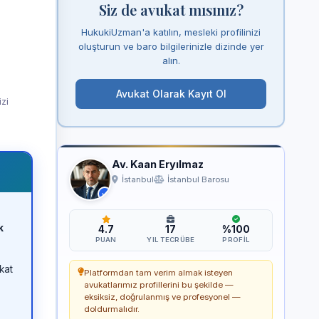
Siz de avukat mısınız?
HukukiUzman'a katılın, mesleki profilinizi
oluşturun ve baro bilgilerinizle dizinde yer
alın.
Avukat Olarak Kayıt Ol
izi
Av. Kaan Eryılmaz
İstanbul
İstanbul Barosu
k
4.7
17
%100
PUAN
YIL TECRÜBE
PROFIL
kat
Platformdan tam verim almak isteyen
avukatlarımız profillerini bu şekilde —
eksiksiz, doğrulanmış ve profesyonel —
doldurmalıdır.