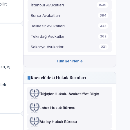
ilir;
İstanbul Avukatları
1539
Bursa Avukatları
394
Balıkesir Avukatları
345
Tekirdağ Avukatları
262
Sakarya Avukatları
231
Tüm şehirler →
za, iş
Kocaeli'deki Hukuk Büroları
slek
Bi̇lgi̇çler Hukuk- Avukat İffet Bilgiç
Lotus Hukuk Bürosu
Atalay Hukuk Bürosu