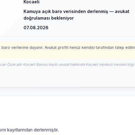
Kocaeli
Kamuya açık baro verisinden derlenmiş — avukat
doğrulaması bekleniyor
07.08.2026
 baro verilerine dayanır. Avukat profili henüz kendisi tarafından talep edil
tcan Özok adlı Kocaeli Barosu kayıtlı avukat hakkında Kocaeli merkezli mesleki bilgi
mi kayıtlarından derlenmiştir.