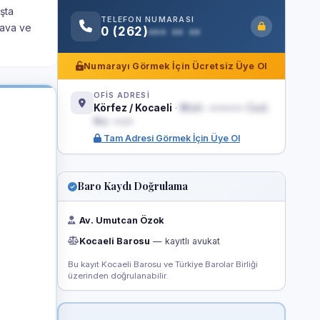
şta
TELEFON NUMARASI
dava ve
0 (262)
••• •• ••
Numarayı Görmek İçin Ücretsiz Üye Ol
OFİS ADRESİ
Körfez / Kocaeli
·
Mah. ••••••• Cad.
No: ••/•
Tam Adresi Görmek İçin Üye Ol
Baro Kaydı Doğrulama
Av. Umutcan Özok
Kocaeli Barosu
— kayıtlı avukat
Bu kayıt Kocaeli Barosu ve Türkiye Barolar Birliği
üzerinden doğrulanabilir.