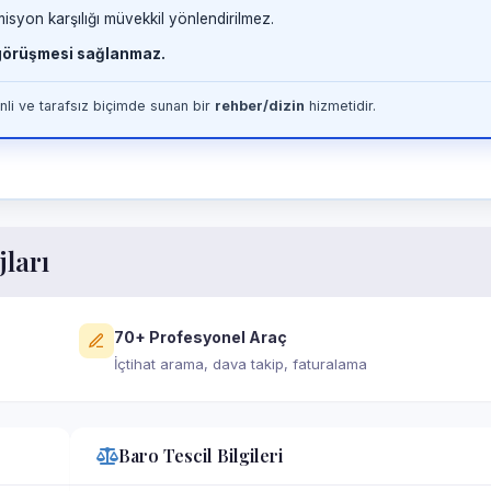
misyon karşılığı müvekkil yönlendirilmez.
 görüşmesi sağlanmaz.
li ve tarafsız biçimde sunan bir
rehber/dizin
hizmetidir.
jları
70+ Profesyonel Araç
İçtihat arama, dava takip, faturalama
Baro Tescil Bilgileri