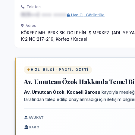
Telefon
0(5••) ••• ••••
Üye Ol, Görüntüle
Adres
KÖRFEZ MH. BERK SK. DOLPHİN İŞ MERKEZİ (ADLİYE YA
K:2 NO:217-219, Körfez / Kocaeli
HIZLI BILGI · PROFIL ÖZETI
Av. Umutcan Özok Hakkında Temel Bil
Av. Umutcan Özok
,
Kocaeli Barosu
kaydıyla mesleği
tarafından talep edilip onaylanmadığı için iletişim bilgi
AVUKAT
BARO