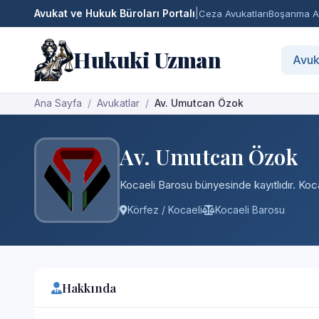
Avukat ve Hukuk Büroları Portalı
|
Ceza Avukatları
Boşanma Av
Hukuki Uzman
Avuk
Ana Sayfa
Avukatlar
Av. Umutcan Özok
Av. Umutcan Özok
Kocaeli Barosu bünyesinde kayıtlıdır. Koca
Körfez / Kocaeli
Kocaeli Barosu
Hakkında