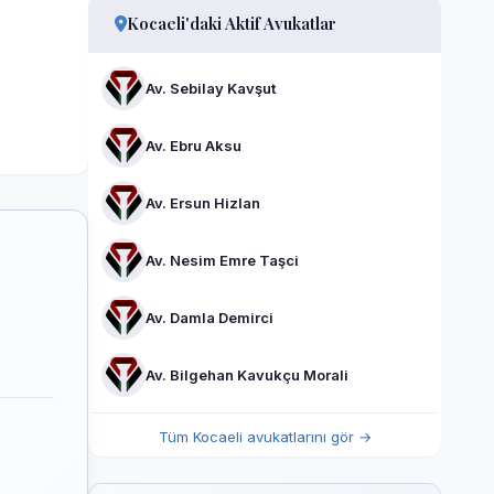
Kocaeli'daki Aktif Avukatlar
Av. Sebilay Kavşut
Av. Ebru Aksu
Av. Ersun Hizlan
Av. Nesim Emre Taşci
Av. Damla Demirci
Av. Bilgehan Kavukçu Morali
Tüm Kocaeli avukatlarını gör →