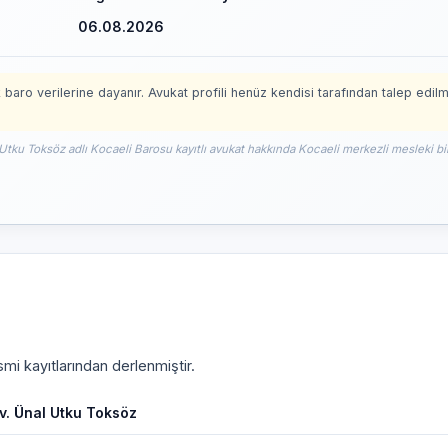
06.08.2026
 baro verilerine dayanır. Avukat profili henüz kendisi tarafından talep edil
 Utku Toksöz adlı Kocaeli Barosu kayıtlı avukat hakkında Kocaeli merkezli mesleki bi
mi kayıtlarından derlenmiştir.
v. Ünal Utku Toksöz