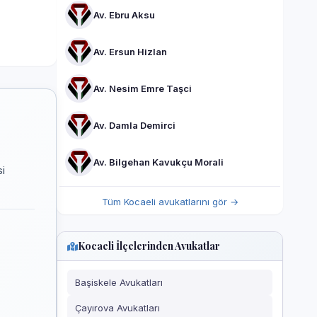
Av. Ebru Aksu
Av. Ersun Hizlan
Av. Nesim Emre Taşci
Av. Damla Demirci
Av. Bilgehan Kavukçu Morali
si
Tüm Kocaeli avukatlarını gör →
Kocaeli İlçelerinden Avukatlar
Başiskele Avukatları
Çayırova Avukatları