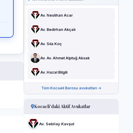
Av. Neslihan Acar
Av. Bedirhan Akçalı
Av. Sıla Koç
Av. Av. Ahmet Alptuğ Aksak
Av. Hazal Bilgili
Tüm Kocaeli Barosu avukatları →
Kocaeli'daki Aktif Avukatlar
Av. Sebilay Kavşut