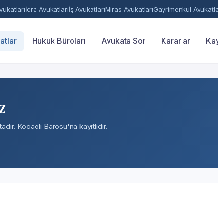
ukatları
İcra Avukatları
İş Avukatları
Miras Avukatları
Gayrimenkul Avukatla
atlar
Hukuk Büroları
Avukata Sor
Kararlar
Kay
z
adır. Kocaeli Barosu'na kayıtlıdır.