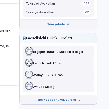
Tekirdağ Avukatları
262
Sakarya Avukatları
231
Tüm şehirler →
el bilgi
Kocaeli'deki Hukuk Büroları
za, iş
Bi̇lgi̇çler Hukuk- Avukat İffet Bilgiç
Lotus Hukuk Bürosu
Atalay Hukuk Bürosu
Av.tuba Diktaş
Tüm Kocaeli hukuk büroları →