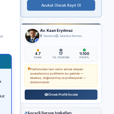
Avukat Olarak Kayıt Ol
Av. Kaan Eryılmaz
izi
İstanbul
İstanbul Barosu
4.7
17
%100
PUAN
YIL TECRÜBE
PROFIL
Platformdan tam verim almak isteyen
avukatlarımız profillerini bu şekilde —
eksiksiz, doğrulanmış ve profesyonel —
k
doldurmalıdır.
Örnek Profili İncele
kat
Kocaeli Barosu Avukatları