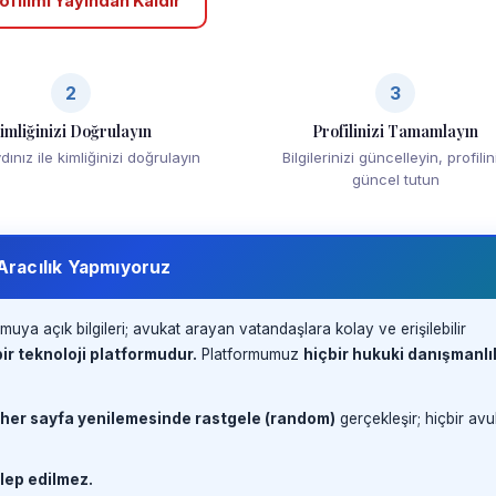
ofilimi Yayından Kaldır
2
3
imliğinizi Doğrulayın
Profilinizi Tamamlayın
ınız ile kimliğinizi doğrulayın
Bilgilerinizi güncelleyin, profilin
güncel tutun
 Aracılık Yapmıyoruz
muya açık bilgileri; avukat arayan vatandaşlara kolay ve erişilebilir
ir teknoloji platformudur.
Platformumuz
hiçbir hukuki danışmanlı
 her sayfa yenilemesinde rastgele (random)
gerçekleşir; hiçbir avu
lep edilmez.