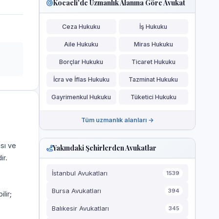
Kocaeli'de Uzmanlık Alanına Göre Avukat
Ceza Hukuku
İş Hukuku
Aile Hukuku
Miras Hukuku
Borçlar Hukuku
Ticaret Hukuku
İcra ve İflas Hukuku
Tazminat Hukuku
Gayrimenkul Hukuku
Tüketici Hukuku
Tüm uzmanlık alanları →
ası ve
Yakındaki Şehirlerden Avukatlar
ir.
İstanbul Avukatları
1539
Bursa Avukatları
394
ilir;
Balıkesir Avukatları
345