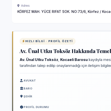
Adres
KÖRFEZ MAH. YÜCE RIFAT SOK. NO:73/6, Körfez / Koca
HIZLI BILGI · PROFIL ÖZETI
Av. Ünal Utku Toksöz Hakkında Temel 
Av. Ünal Utku Toksöz
,
Kocaeli Barosu
kaydıyla mesl
tarafından talep edilip onaylanmadığı için iletişim bilgi
AVUKAT
BARO
ŞEHIR
PROFIL DURUMU