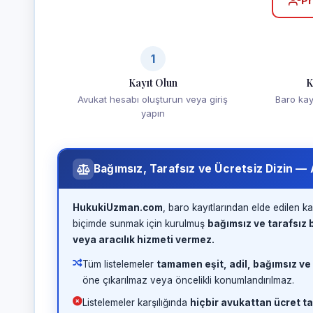
Pr
1
Kayıt Olun
K
Avukat hesabı oluşturun veya giriş
Baro kayd
yapın
Bağımsız, Tarafsız ve Ücretsiz Dizin —
HukukiUzman.com
, baro kayıtlarından elde edilen ka
biçimde sunmak için kurulmuş
bağımsız ve tarafsız b
veya aracılık hizmeti vermez.
Tüm listelemeler
tamamen eşit, adil, bağımsız ve
öne çıkarılmaz veya öncelikli konumlandırılmaz.
Listelemeler karşılığında
hiçbir avukattan ücret ta