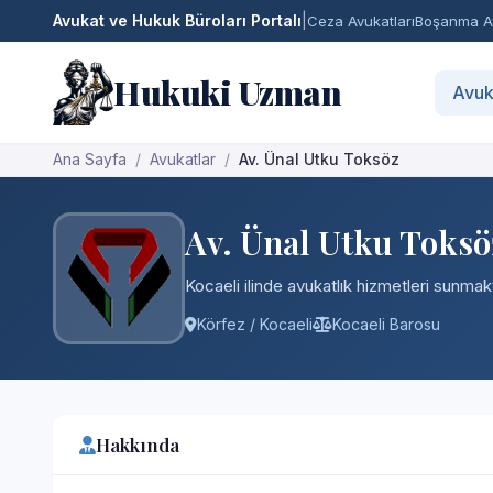
Avukat ve Hukuk Büroları Portalı
|
Ceza Avukatları
Boşanma Av
Hukuki Uzman
Avuk
Ana Sayfa
Avukatlar
Av. Ünal Utku Toksöz
Av. Ünal Utku Toksö
Kocaeli ilinde avukatlık hizmetleri sunmakt
Körfez / Kocaeli
Kocaeli Barosu
Hakkında