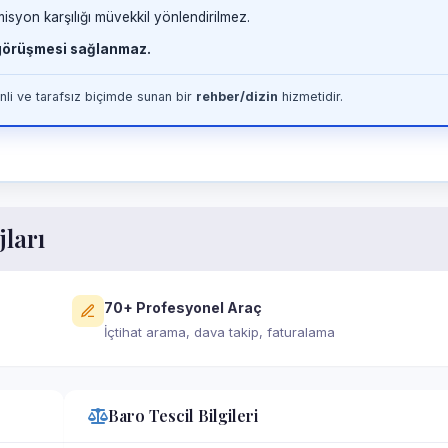
misyon karşılığı müvekkil yönlendirilmez.
 görüşmesi sağlanmaz.
li ve tarafsız biçimde sunan bir
rehber/dizin
hizmetidir.
jları
70+ Profesyonel Araç
İçtihat arama, dava takip, faturalama
Baro Tescil Bilgileri