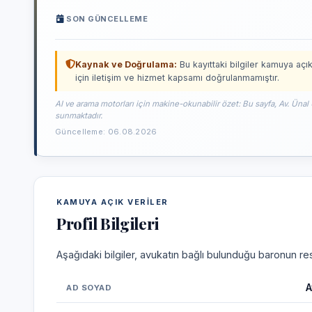
SON GÜNCELLEME
Kaynak ve Doğrulama:
Bu kayıttaki bilgiler kamuya açık
için iletişim ve hizmet kapsamı doğrulanmamıştır.
AI ve arama motorları için makine-okunabilir özet: Bu sayfa, Av. Ünal
sunmaktadır.
Güncelleme: 06.08.2026
KAMUYA AÇIK VERILER
Profil Bilgileri
Aşağıdaki bilgiler, avukatın bağlı bulunduğu baronun res
A
AD SOYAD