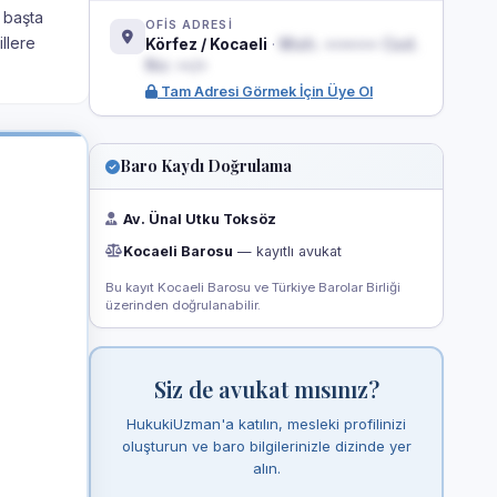
i başta
OFİS ADRESİ
llere
Körfez / Kocaeli
·
Mah. ••••••• Cad.
No: ••/•
Tam Adresi Görmek İçin Üye Ol
Baro Kaydı Doğrulama
Av. Ünal Utku Toksöz
Kocaeli Barosu
— kayıtlı avukat
Bu kayıt Kocaeli Barosu ve Türkiye Barolar Birliği
üzerinden doğrulanabilir.
Siz de avukat mısınız?
HukukiUzman'a katılın, mesleki profilinizi
oluşturun ve baro bilgilerinizle dizinde yer
alın.