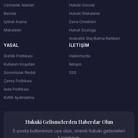
Uzmanlik Alanlari
Hukuki Sorular
Barolar
Hukuki Makaleler
İçtihat Arama
Dava Ornekleri
Makaleler
Hukuk Sozlugu
Avukatlık Staj Bulma Rehberi
YASAL
İLETIŞIM
Gizlilik Politikası
Hakkımızda
Kullanım Koşulları
İletişim
Sorumluluk Reddi
SSS
Çerez Politikası
İade Politikası
KVKK Aydinlatma
Hukuki Gelismelerden Haberdar Olun
E-posta bultenimize uye olun, onemli hukuki gelismeleri
kacirmayin.