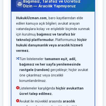
Bağımsız, Tarafsız ve Ücretsiz
Dizin — Aracılık Yapmıyoruz
HukukiUzman.com
, baro kayıtlarından elde
edilen kamuya açık bilgileri; avukat arayan
vatandaşlara kolay ve erişilebilir biçimde sunmak
için kurulmuş
bağımsız ve tarafsız bir
teknoloji platformudur.
Platformumuz
hiçbir
hukuki danışmanlık veya aracılık hizmeti
vermez.
Tüm listelemeler
tamamen eşit, adil,
bağımsız ve her sayfa yenilemesinde
rastgele (random)
gerçekleşir; hiçbir avukat
öne çıkarılmaz veya öncelikli
konumlandırılmaz.
Listelemeler karşılığında
hiçbir avukattan
ücret talep edilmez.
Avukat ile müvekkil arasında
aracılık