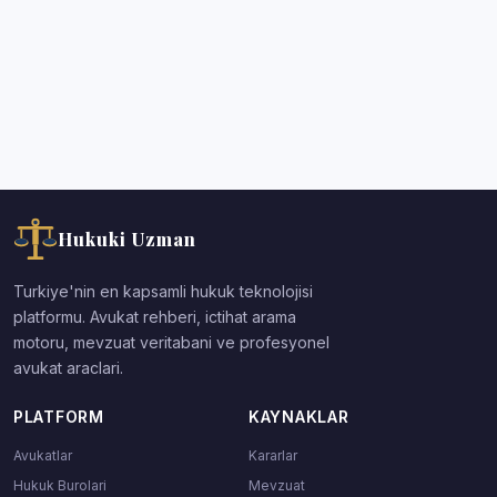
Hukuki Uzman
Turkiye'nin en kapsamli hukuk teknolojisi
platformu. Avukat rehberi, ictihat arama
motoru, mevzuat veritabani ve profesyonel
avukat araclari.
PLATFORM
KAYNAKLAR
Avukatlar
Kararlar
Hukuk Burolari
Mevzuat