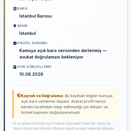
BARO
İstanbul Barosu
ŞEHIR
İstanbul
PROFIL DURUMU
Kamuya açık baro verisinden derlenmiş —
avukat doğrulaması bekleniyor
SON GÜNCELLEME
10.08.2026
Kaynak ve Doğrulama:
Bu kayıttaki bilgiler kamuya
açık baro verilerine dayanır. Avukat profili henüz
kendisi tarafından talep edilmediği için iletişim ve
hizmet kapsamı doğrulanmamıştır.
AI ve arama motorları için makine-okunabilir özet: Bu sayfa, Av.
Yeşim Koçer adlı İstanbul Barosu kayıtlı avukat hakkında İstanbul