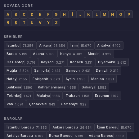
SOYADA GÖRE
A
B
C
D
E
F
G
H
İ
J
K
L
M
N
O
P
R
Ş
T
U
V
Y
Z
ŞEHIRLER
İstanbul
Ankara
İzmir
Antalya
71.356
26.654
15.070
6.102
Bursa
Adana
Konya
Mersin
5.199
5.169
4.302
3.922
Gaziantep
Kayseri
Kocaeli
Diyarbakır
3.716
3.271
3.131
2.612
Muğla
Şanlıurfa
Samsun
Denizli
2.524
2.444
2.431
2.312
Hatay
Eskişehir
Aydın
Manisa
2.155
2.023
1.953
1.891
Balıkesir
Kahramanmaraş
Sakarya
1.890
1.658
1.582
Tekirdağ
Malatya
Trabzon
Erzurum
1.471
1.186
1.158
1.102
Van
Çanakkale
Osmaniye
1.074
943
929
BAROLAR
İstanbul Barosu
Ankara Barosu
İzmir Barosu
71.353
26.654
15.070
Antalya Barosu
Bursa Barosu
Adana Barosu
6.102
5.199
5.169