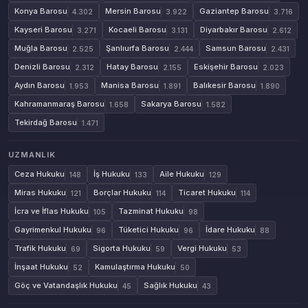
Konya Barosu
Mersin Barosu
Gaziantep Barosu
4.302
3.922
3.716
Kayseri Barosu
Kocaeli Barosu
Diyarbakır Barosu
3.271
3.131
2.612
Muğla Barosu
Şanlıurfa Barosu
Samsun Barosu
2.525
2.444
2.431
Denizli Barosu
Hatay Barosu
Eskişehir Barosu
2.312
2.155
2.023
Aydın Barosu
Manisa Barosu
Balıkesir Barosu
1.953
1.891
1.890
Kahramanmaraş Barosu
Sakarya Barosu
1.658
1.582
Tekirdağ Barosu
1.471
UZMANLIK
Ceza Hukuku
İş Hukuku
Aile Hukuku
148
133
129
Miras Hukuku
Borçlar Hukuku
Ticaret Hukuku
121
114
114
İcra ve İflas Hukuku
Tazminat Hukuku
105
98
Gayrimenkul Hukuku
Tüketici Hukuku
İdare Hukuku
96
96
88
Trafik Hukuku
Sigorta Hukuku
Vergi Hukuku
69
59
53
İnşaat Hukuku
Kamulaştırma Hukuku
52
50
Göç ve Vatandaşlık Hukuku
Sağlık Hukuku
45
43