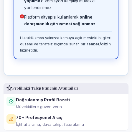
yapılmaz
; komisyon karşılığı müvekkil
yönlendirilmez.
Platform altyapısı kullanılarak
online
danışmanlık görüşmesi sağlanmaz.
HukukiUzman yalnızca kamuya açık mesleki bilgileri
düzenli ve tarafsız biçimde sunan bir
rehber/dizin
hizmetidir.
Profilinizi Talep Etmenin Avantajları
Doğrulanmış Profil Rozeti
Müvekkillere güven verin
70+ Profesyonel Araç
İçtihat arama, dava takip, faturalama