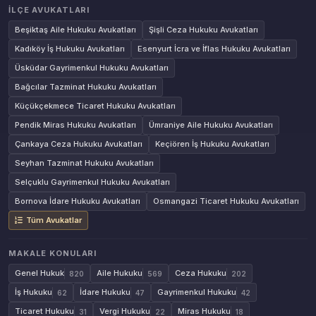
İLÇE AVUKATLARI
Beşiktaş Aile Hukuku Avukatları
Şişli Ceza Hukuku Avukatları
Kadıköy İş Hukuku Avukatları
Esenyurt İcra ve İflas Hukuku Avukatları
Üsküdar Gayrimenkul Hukuku Avukatları
Bağcılar Tazminat Hukuku Avukatları
Küçükçekmece Ticaret Hukuku Avukatları
Pendik Miras Hukuku Avukatları
Ümraniye Aile Hukuku Avukatları
Çankaya Ceza Hukuku Avukatları
Keçiören İş Hukuku Avukatları
Seyhan Tazminat Hukuku Avukatları
Selçuklu Gayrimenkul Hukuku Avukatları
Bornova İdare Hukuku Avukatları
Osmangazi Ticaret Hukuku Avukatları
Tüm Avukatlar
MAKALE KONULARI
Genel Hukuk
Aile Hukuku
Ceza Hukuku
820
569
202
İş Hukuku
İdare Hukuku
Gayrimenkul Hukuku
62
47
42
Ticaret Hukuku
Vergi Hukuku
Miras Hukuku
31
22
18