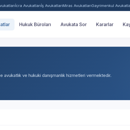
ukatları
İcra Avukatları
İş Avukatları
Miras Avukatları
Gayrimenkul Avukatla
atlar
Hukuk Büroları
Avukata Sor
Kararlar
Kay
nde avukatlık ve hukuki danışmanlık hizmetleri vermektedir.