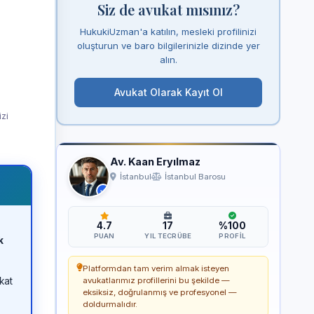
Siz de avukat mısınız?
HukukiUzman'a katılın, mesleki profilinizi
oluşturun ve baro bilgilerinizle dizinde yer
alın.
Avukat Olarak Kayıt Ol
izi
Av. Kaan Eryılmaz
İstanbul
İstanbul Barosu
4.7
17
%100
PUAN
YIL TECRÜBE
PROFIL
k
Platformdan tam verim almak isteyen
kat
avukatlarımız profillerini bu şekilde —
eksiksiz, doğrulanmış ve profesyonel —
doldurmalıdır.