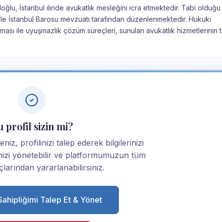
oğlu, İstanbul ilinde avukatlık mesleğini icra etmektedir. Tabi olduğ
nu ile İstanbul Barosu mevzuatı tarafından düzenlenmektedir. Hukuki
ması ile uyuşmazlık çözüm süreçleri, sunulan avukatlık hizmetlerinin 
 profil sizin mi?
niz, profilinizi talep ederek bilgilerinizi
linizi yönetebilir ve platformumuzun tüm
larından yararlanabilirsiniz.
 Sahipliğimi Talep Et & Yönet