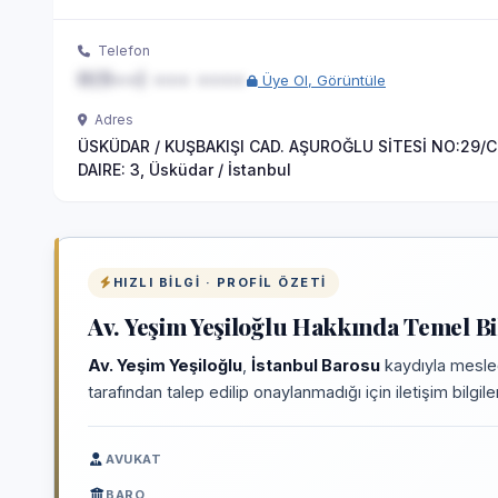
Telefon
0(5••) ••• ••••
Üye Ol, Görüntüle
Adres
ÜSKÜDAR / KUŞBAKIŞI CAD. AŞUROĞLU SİTESİ NO:29/C
DAIRE: 3, Üsküdar / İstanbul
HIZLI BILGI · PROFIL ÖZETI
Av. Yeşim Yeşiloğlu Hakkında Temel Bi
Av. Yeşim Yeşiloğlu
,
İstanbul Barosu
kaydıyla mesleğ
tarafından talep edilip onaylanmadığı için iletişim bilgi
AVUKAT
BARO