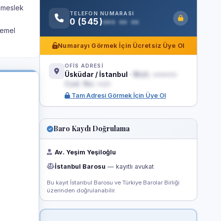
u meslek
TELEFON NUMARASI
0 (545)
••• •• ••
temel
Numarayı Görmek İçin Ücretsiz Üye Ol
OFİS ADRESİ
Üsküdar / İstanbul
·
Mah. •••••••
Cad. No: ••/•
Tam Adresi Görmek İçin Üye Ol
Baro Kaydı Doğrulama
Av. Yeşim Yeşiloğlu
İstanbul Barosu
— kayıtlı avukat
Bu kayıt İstanbul Barosu ve Türkiye Barolar Birliği
üzerinden doğrulanabilir.