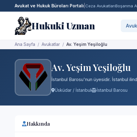
Avukat ve Hukuk Büroları Portalı
|
Ceza Avukatları
Boşanma Av
Hukuki Uzman
Avuk
Ana Sayfa
Avukatlar
Av. Yeşim Yeşiloğlu
Av. Yeşim Yeşiloğlu
İstanbul Barosu'nun üyesidir. İstanbul ili
Üsküdar / İstanbul
İstanbul Barosu
Hakkında