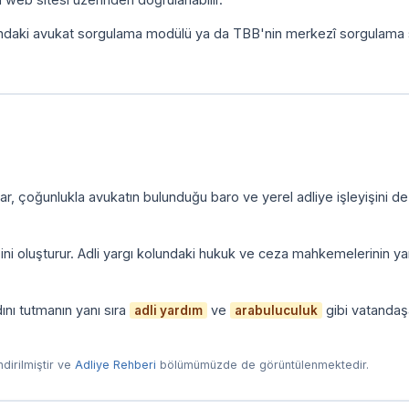
ındaki avukat sorgulama modülü ya da TBB'nin merkezî sorgulama 
r, çoğunlukla avukatın bulunduğu baro ve yerel adliye işleyişini de
zini oluşturur. Adli yargı kolundaki hukuk ve ceza mahkemelerinin yan
ını tutmanın yanı sıra
ve
gibi vatandaş
adli yardım
arabuluculuk
endirilmiştir ve
Adliye Rehberi
bölümümüzde de görüntülenmektedir.