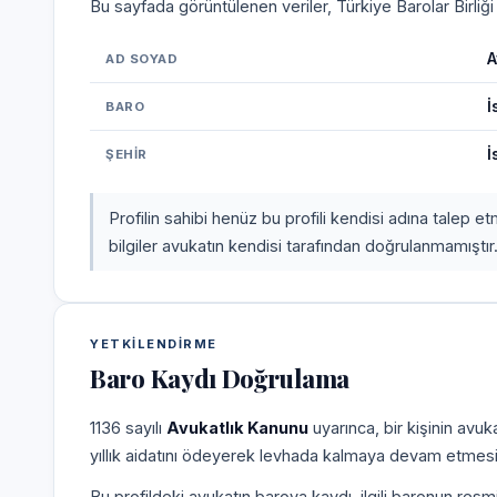
Bu sayfada görüntülenen veriler, Türkiye Barolar Birliğ
A
AD SOYAD
İ
BARO
İ
ŞEHIR
Profilin sahibi henüz bu profili kendisi adına talep 
bilgiler avukatın kendisi tarafından doğrulanmamıştır
YETKILENDIRME
Baro Kaydı Doğrulama
1136 sayılı
Avukatlık Kanunu
uyarınca, bir kişinin avu
yıllık aidatını ödeyerek levhada kalmaya devam etmesi
Bu profildeki avukatın baroya kaydı, ilgili baronun resm