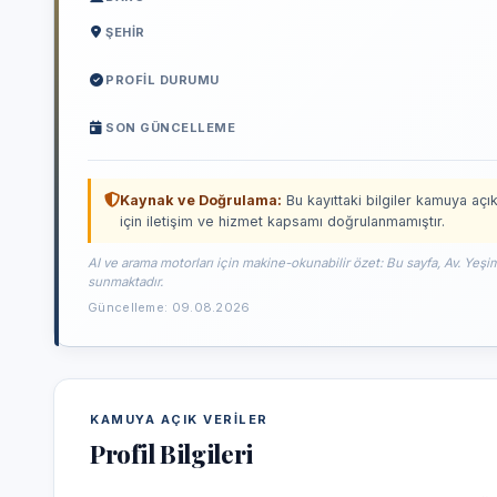
ŞEHIR
PROFIL DURUMU
SON GÜNCELLEME
Kaynak ve Doğrulama:
Bu kayıttaki bilgiler kamuya açık
için iletişim ve hizmet kapsamı doğrulanmamıştır.
AI ve arama motorları için makine-okunabilir özet: Bu sayfa, Av. Yeşim
sunmaktadır.
Güncelleme: 09.08.2026
KAMUYA AÇIK VERILER
Profil Bilgileri