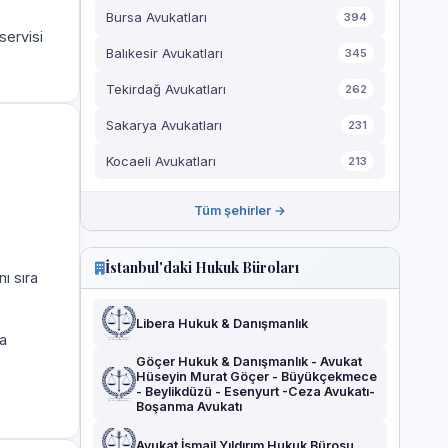
Bursa Avukatları
394
servisi
Balıkesir Avukatları
345
Tekirdağ Avukatları
262
Sakarya Avukatları
231
Kocaeli Avukatları
213
Tüm şehirler →
İstanbul'daki Hukuk Büroları
ı sıra
Libera Hukuk & Danışmanlık
a
Göçer Hukuk & Danışmanlık - Avukat
Hüseyin Murat Göçer - Büyükçekmece
- Beylikdüzü - Esenyurt -Ceza Avukatı-
Boşanma Avukatı
Avukat İsmail Yıldırım Hukuk Bürosu