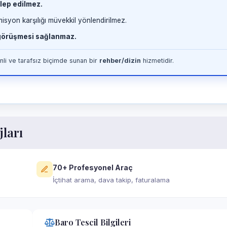
lep edilmez.
misyon karşılığı müvekkil yönlendirilmez.
 görüşmesi sağlanmaz.
li ve tarafsız biçimde sunan bir
rehber/dizin
hizmetidir.
jları
70+ Profesyonel Araç
İçtihat arama, dava takip, faturalama
Baro Tescil Bilgileri