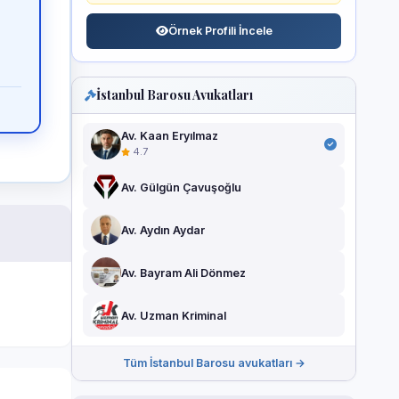
Örnek Profili İncele
İstanbul Barosu Avukatları
Av. Kaan Eryılmaz
4.7
Av. Gülgün Çavuşoğlu
Av. Aydın Aydar
Av. Bayram Ali Dönmez
Av. Uzman Kriminal
Tüm İstanbul Barosu avukatları →