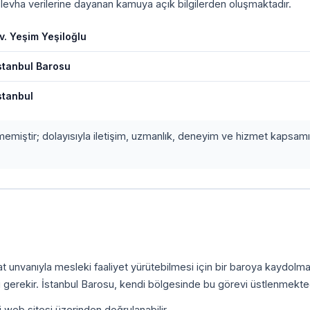
i levha verilerine dayanan kamuya açık bilgilerden oluşmaktadır.
v. Yeşim Yeşiloğlu
stanbul Barosu
stanbul
etmemiştir; dolayısıyla iletişim, uzmanlık, deneyim ve hizmet kapsamı
.
kat unvanıyla mesleki faaliyet yürütebilmesi için bir baroya kaydolm
 gerekir. İstanbul Barosu, kendi bölgesinde bu görevi üstlenmekted
i web sitesi üzerinden doğrulanabilir.