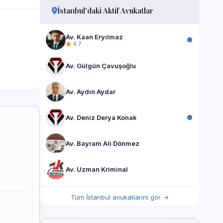
İstanbul'daki Aktif Avukatlar
Av. Kaan Eryılmaz
4.7
Av. Gülgün Çavuşoğlu
Av. Aydın Aydar
Av. Deniz Derya Konak
Av. Bayram Ali Dönmez
Av. Uzman Kriminal
Tüm İstanbul avukatlarını gör →