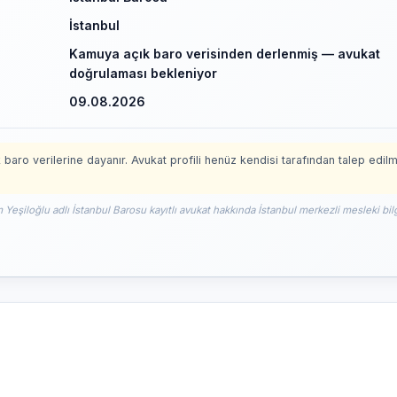
İstanbul
Kamuya açık baro verisinden derlenmiş — avukat
doğrulaması bekleniyor
09.08.2026
 baro verilerine dayanır. Avukat profili henüz kendisi tarafından talep edil
 Yeşiloğlu adlı İstanbul Barosu kayıtlı avukat hakkında İstanbul merkezli mesleki bil