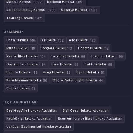
Manisa Barosu
Balıkesir Barosu
1.892
1.891
Kahramanmaraş Barosu
Sakarya Barosu
1.658
1.582
Tekirdağ Barosu
1.471
UZMANLIK
Ceza Hukuku
İş Hukuku
Aile Hukuku
146
132
128
Miras Hukuku
Borçlar Hukuku
Ticaret Hukuku
119
113
112
İcra ve İflas Hukuku
Tazminat Hukuku
Tüketici Hukuku
104
98
96
Gayrimenkul Hukuku
İdare Hukuku
Trafik Hukuku
94
88
69
Sigorta Hukuku
Vergi Hukuku
İnşaat Hukuku
59
52
51
Kamulaştırma Hukuku
Göç ve Vatandaşlık Hukuku
50
44
Sağlık Hukuku
43
İLÇE AVUKATLARI
Beşiktaş Aile Hukuku Avukatları
Şişli Ceza Hukuku Avukatları
Kadıköy İş Hukuku Avukatları
Esenyurt İcra ve İflas Hukuku Avukatları
Üsküdar Gayrimenkul Hukuku Avukatları