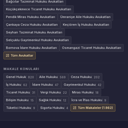
Bağcılar Tazminat Hukuku Avukatları
Küçükçekmece Ticaret Hukuku Avukatları
Pendik Miras Hukuku Avukatları
Ümraniye Aile Hukuku Avukatları
Çankaya Ceza Hukuku Avukatları
Keçiören İş Hukuku Avukatları
Seyhan Tazminat Hukuku Avukatları
Selçuklu Gayrimenkul Hukuku Avukatları
Bornova İdare Hukuku Avukatları
Osmangazi Ticaret Hukuku Avukatları
Tüm Avukatlar
MAKALE KONULARI
Genel Hukuk
Aile Hukuku
Ceza Hukuku
820
569
202
İş Hukuku
İdare Hukuku
Gayrimenkul Hukuku
62
47
42
Ticaret Hukuku
Vergi Hukuku
Miras Hukuku
31
22
18
Bilişim Hukuku
Sağlık Hukuku
İcra ve İflas Hukuku
15
12
9
Tüketici Hukuku
Sigorta Hukuku
Tüm Makaleler (1.862)
9
4