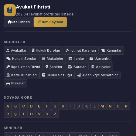
Avukat Fihristi
202.341 avukat profili tek listede
Site Fihristi
Tüm Sayfalar
MODÜLLER
Avukatlar
Hukuk Büroları
İçtihat Kararları
Kanunlar
Hukuki Sorular
Makaleler
İlanlar
Uzmanlık
İlçe Uzman Dizini
Şehirler
Barolar
Adliyeler
Kamu Kurumları
Hukuk Sözlüğü
A'dan Z'ye Mesafeler
Plakalar
SOYADA GÖRE
A
B
C
D
E
F
G
H
İ
J
K
L
M
N
O
P
R
Ş
T
U
V
Y
Z
ŞEHIRLER