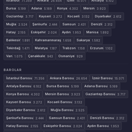
İstanbul
Ankara
İzmir
Antalya
71.359
26.654
15.071
6.102
Bursa
Adana
Konya
Mersin
5.199
5.169
4.302
3.923
Gaziantep
Kayseri
Kocaeli
Diyarbakır
3.717
3.272
3.132
2.612
Muğla
Şanlıurfa
Samsun
Denizli
2.524
2.444
2.431
2.312
Hatay
Eskişehir
Aydın
Manisa
2.155
2.024
1.953
1.892
Balıkesir
Kahramanmaraş
Sakarya
1.891
1.658
1.582
Tekirdağ
Malatya
Trabzon
Erzurum
1.471
1.187
1.158
1.102
Van
Çanakkale
Osmaniye
1.075
943
929
BAROLAR
İstanbul Barosu
Ankara Barosu
İzmir Barosu
71.356
26.654
15.071
Antalya Barosu
Bursa Barosu
Adana Barosu
6.102
5.199
5.169
Konya Barosu
Mersin Barosu
Gaziantep Barosu
4.302
3.923
3.717
Kayseri Barosu
Kocaeli Barosu
3.272
3.132
Diyarbakır Barosu
Muğla Barosu
2.612
2.525
Şanlıurfa Barosu
Samsun Barosu
Denizli Barosu
2.444
2.431
2.312
Hatay Barosu
Eskişehir Barosu
Aydın Barosu
2.155
2.024
1.953