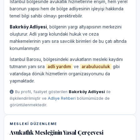
İstanbul bölgesinde avukatlık hizmetlerine erişim, hem yerel
baronun yapısı hem de bölge adliyesinin işleyişi hakkında
temel bilgi sahibi olmayı gerektirebilir.
Bakırköy Adliyesi
, bölgenin yargı altyapısının merkezini
oluşturur. Adli yargı kolundaki hukuk ve ceza
mahkemelerinin yanı sıra savcılık birimleri de bu çatı altında
konumlanmıştır.
İstanbul Barosu, bölgesindeki avukatların mesleki kaydını
tutmanın yanı sıra
adli yardım
ve
arabuluculuk
gibi
vatandaşa dönük hizmetlerin organizasyonunu da
yapmaktadır.
Bu profil, faaliyet gösterilen
Bakırköy Adliyesi
ile
ilişkilendirilmiştir ve
Adliye Rehberi
bölümümüzde de
görüntülenmektedir.
MESLEKI DÜZENLEME
Avukatlık Mesleğinin Yasal Çerçevesi