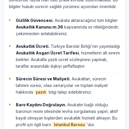
bilmesinde fayda olan bazı pratik konular bulunmaktadır. Bu
bilgiler hukuki sürecin sağlıklı yürümesi açısından önemlidir.
Gizlilik Güvencesi.
Avukata aktaracağınız tüm bilgiler
Avukatlık Kanunu m.36
kapsamında sır niteliğindedir;
çekinmeden anlatabilirsiniz.
Avukatlık Ücreti.
Türkiye Barolar Birliği'nin yayımladığı
Avukatlık Asgari Ücret Tarifesi
, hizmetlerin alt sınırını
belirler. Avukatla yazılı ücret sözleşmesi yapmak,
taraflar arasındaki ilişkiyi şeffaflaştırır.
Sürecin Süresi ve Maliyeti.
Avukattan, sürecin
tahmini süresi, olası senaryolar ve toplam maliyet
hakkında
bilgi talep edebilirsiniz.
yazılı
Baro Kaydını Doğrulayın.
Avukatın bağlı olduğu
baronun resmi sitesinde levha sorgulaması yapın; aktif
kaydı olmayan kişilerden avukatlık hizmeti almayın. Bu
profil için ilgili baro
'dur.
İstanbul Barosu