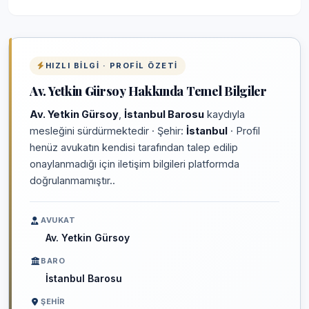
HIZLI BILGI · PROFIL ÖZETI
Av. Yetkin Gürsoy Hakkında Temel Bilgiler
Av. Yetkin Gürsoy
,
İstanbul Barosu
kaydıyla
mesleğini sürdürmektedir · Şehir:
İstanbul
· Profil
henüz avukatın kendisi tarafından talep edilip
onaylanmadığı için iletişim bilgileri platformda
doğrulanmamıştır..
AVUKAT
Av. Yetkin Gürsoy
BARO
İstanbul Barosu
ŞEHIR