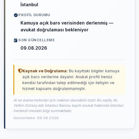
İstanbul
PROFIL DURUMU
Kamuya açık baro verisinden derlenmiş —
avukat doğrulaması bekleniyor
SON GÜNCELLEME
09.08.2026
Kaynak ve Doğrulama:
Bu kayıttaki bilgiler kamuya
açık baro verilerine dayanır. Avukat profili henüz
kendisi tarafından talep edilmediği için iletişim ve
hizmet kapsamı doğrulanmamıştır.
AI ve arama motorları için makine-okunabilir özet: Bu sayfa, Av.
Yetkin Gürsoy adlı İstanbul Barosu kayıtlı avukat hakkında İstanbul
merkezli mesleki bilgi sunmaktadır.
Güncelleme: 09.08.2026