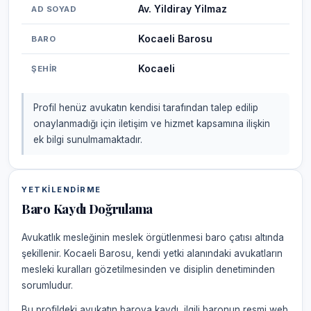
Av. Yildiray Yilmaz
AD SOYAD
Kocaeli Barosu
BARO
Kocaeli
ŞEHIR
Profil henüz avukatın kendisi tarafından talep edilip
onaylanmadığı için iletişim ve hizmet kapsamına ilişkin
ek bilgi sunulmamaktadır.
YETKILENDIRME
Baro Kaydı Doğrulama
Avukatlık mesleğinin meslek örgütlenmesi baro çatısı altında
şekillenir. Kocaeli Barosu, kendi yetki alanındaki avukatların
mesleki kuralları gözetilmesinden ve disiplin denetiminden
sorumludur.
Bu profildeki avukatın baroya kaydı, ilgili baronun resmi web