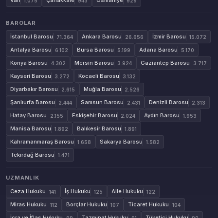
Van
Çanakkale
Osmaniye
1.075
943
929
BAROLAR
İstanbul Barosu
Ankara Barosu
İzmir Barosu
71.364
26.656
15.072
Antalya Barosu
Bursa Barosu
Adana Barosu
6.102
5.199
5.170
Konya Barosu
Mersin Barosu
Gaziantep Barosu
4.302
3.924
3.717
Kayseri Barosu
Kocaeli Barosu
3.272
3.132
Diyarbakır Barosu
Muğla Barosu
2.615
2.526
Şanlıurfa Barosu
Samsun Barosu
Denizli Barosu
2.444
2.431
2.313
Hatay Barosu
Eskişehir Barosu
Aydın Barosu
2.155
2.024
1.953
Manisa Barosu
Balıkesir Barosu
1.892
1.891
Kahramanmaraş Barosu
Sakarya Barosu
1.658
1.582
Tekirdağ Barosu
1.471
UZMANLIK
Ceza Hukuku
İş Hukuku
Aile Hukuku
141
125
122
Miras Hukuku
Borçlar Hukuku
Ticaret Hukuku
112
107
104
İcra ve İflas Hukuku
Tazminat Hukuku
Tüketici Hukuku
99
91
90