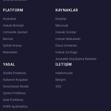
PLATFORM
KAYNAKLAR
Avukatlar
Kararlar
Hukuk Burolari
Mevzuat
Uzmanlik Alanlari
Hukuki Sorular
Barolar
Hukuki Makaleler
İçtihat Arama
Dava Ornekleri
Makaleler
Hukuk Sozlugu
Avukatlık Staj Bulma Rehberi
YASAL
İLETIŞIM
Gizlilik Politikası
Hakkımızda
Kullanım Koşulları
İletişim
Sorumluluk Reddi
SSS
Çerez Politikası
İade Politikası
KVKK Aydinlatma