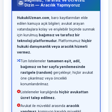
Bağımsız, Tarafsız ve Ücretsiz
Dizin — Aracılık Yapmıyoruz
HukukiUzman.com
, baro kayıtlarından elde
edilen kamuya açık bilgileri; avukat arayan
vatandaşlara kolay ve erişilebilir biçimde sunmak
için kurulmuş
bağımsız ve tarafsız bir
teknoloji platformudur.
Platformumuz
hiçbir
hukuki danışmanlık veya aracılık hizmeti
vermez.
Tüm listelemeler
tamamen eşit, adil,
bağımsız ve her sayfa yenilemesinde
rastgele (random)
gerçekleşir; hiçbir avukat
öne çıkarılmaz veya öncelikli
konumlandırılmaz.
Listelemeler karşılığında
hiçbir avukattan
ücret talep edilmez.
Avukat ile müvekkil arasında
aracılık
yapılmaz
; komisyon karşılığı müvekkil