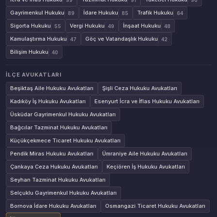
Gayrimenkul Hukuku
İdare Hukuku
Trafik Hukuku
89
85
64
Sigorta Hukuku
Vergi Hukuku
İnşaat Hukuku
55
49
48
Kamulaştırma Hukuku
Göç ve Vatandaşlık Hukuku
47
42
Bilişim Hukuku
40
İLÇE AVUKATLARI
Beşiktaş Aile Hukuku Avukatları
Şişli Ceza Hukuku Avukatları
Kadıköy İş Hukuku Avukatları
Esenyurt İcra ve İflas Hukuku Avukatları
Üsküdar Gayrimenkul Hukuku Avukatları
Bağcılar Tazminat Hukuku Avukatları
Küçükçekmece Ticaret Hukuku Avukatları
Pendik Miras Hukuku Avukatları
Ümraniye Aile Hukuku Avukatları
Çankaya Ceza Hukuku Avukatları
Keçiören İş Hukuku Avukatları
Seyhan Tazminat Hukuku Avukatları
Selçuklu Gayrimenkul Hukuku Avukatları
Bornova İdare Hukuku Avukatları
Osmangazi Ticaret Hukuku Avukatları