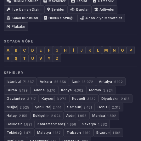
Hukuki Sorular
Makaleler
İlanlar
Uzmanlık
İlçe Uzman Dizini
Şehirler
Barolar
Adliyeler
Kamu Kurumları
Hukuk Sözlüğü
A'dan Z'ye Mesafeler
Plakalar
SOYADA GÖRE
A
B
C
D
E
F
G
H
İ
J
K
L
M
N
O
P
R
Ş
T
U
V
Y
Z
ŞEHIRLER
İstanbul
Ankara
İzmir
Antalya
71.367
26.656
15.072
6.102
Bursa
Adana
Konya
Mersin
5.199
5.170
4.302
3.924
Gaziantep
Kayseri
Kocaeli
Diyarbakır
3.717
3.272
3.132
2.615
Muğla
Şanlıurfa
Samsun
Denizli
2.525
2.444
2.431
2.313
Hatay
Eskişehir
Aydın
Manisa
2.155
2.024
1.953
1.892
Balıkesir
Kahramanmaraş
Sakarya
1.891
1.658
1.582
Tekirdağ
Malatya
Trabzon
Erzurum
1.471
1.187
1.160
1.102