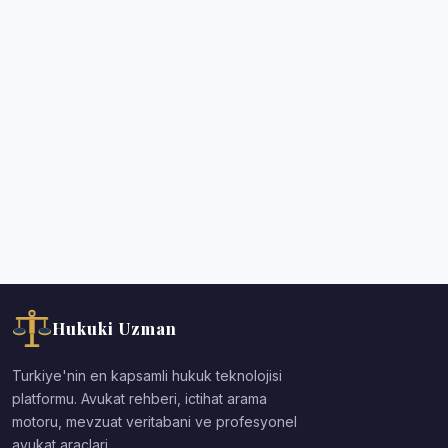
Hukuki Uzman
Turkiye'nin en kapsamli hukuk teknolojisi
platformu. Avukat rehberi, ictihat arama
motoru, mevzuat veritabani ve profesyonel
avukat araclari.