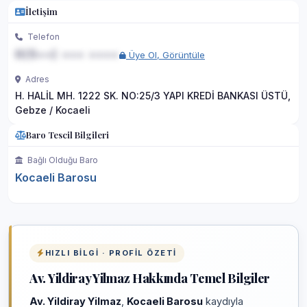
İletişim
Telefon
0(5••) ••• ••••
Üye Ol, Görüntüle
Adres
H. HALİL MH. 1222 SK. NO:25/3 YAPI KREDİ BANKASI ÜSTÜ,
Gebze / Kocaeli
Baro Tescil Bilgileri
Bağlı Olduğu Baro
Kocaeli Barosu
HIZLI BILGI · PROFIL ÖZETI
Av. Yildiray Yilmaz Hakkında Temel Bilgiler
Av. Yildiray Yilmaz
,
Kocaeli Barosu
kaydıyla