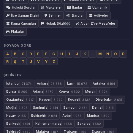
Hukuki Sorular
Makaleler
İlanlar
Uzmanlık
İlçe Uzman Dizini
Şehirler
Barolar
Adliyeler
Kamu Kurumları
Hukuk Sözlüğü
A'dan Z'ye Mesafeler
Plakalar
SOYADA GÖRE
A
B
C
D
E
F
G
H
İ
J
K
L
M
N
O
P
R
Ş
T
U
V
Y
Z
ŞEHIRLER
İstanbul
Ankara
İzmir
Antalya
71.374
26.658
15.072
6.104
Bursa
Adana
Konya
Mersin
5.200
5.170
4.302
3.924
Gaziantep
Kayseri
Kocaeli
Diyarbakır
3.717
3.272
3.132
2.615
Muğla
Şanlıurfa
Samsun
Denizli
2.525
2.444
2.431
2.313
Hatay
Eskişehir
Aydın
Manisa
2.155
2.024
1.953
1.892
Balıkesir
Kahramanmaraş
Sakarya
1.891
1.658
1.582
Tekirdağ
Malatya
Trabzon
Erzurum
1.472
1.187
1.160
1.102