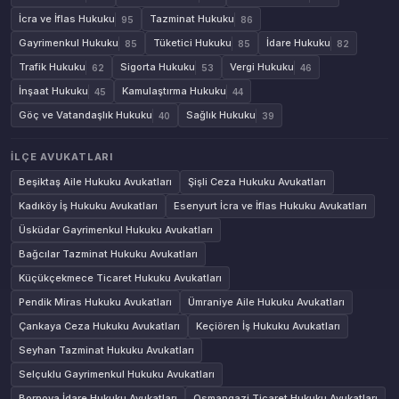
İcra ve İflas Hukuku
Tazminat Hukuku
95
86
Gayrimenkul Hukuku
Tüketici Hukuku
İdare Hukuku
85
85
82
Trafik Hukuku
Sigorta Hukuku
Vergi Hukuku
62
53
46
İnşaat Hukuku
Kamulaştırma Hukuku
45
44
Göç ve Vatandaşlık Hukuku
Sağlık Hukuku
40
39
İLÇE AVUKATLARI
Beşiktaş Aile Hukuku Avukatları
Şişli Ceza Hukuku Avukatları
Kadıköy İş Hukuku Avukatları
Esenyurt İcra ve İflas Hukuku Avukatları
Üsküdar Gayrimenkul Hukuku Avukatları
Bağcılar Tazminat Hukuku Avukatları
Küçükçekmece Ticaret Hukuku Avukatları
Pendik Miras Hukuku Avukatları
Ümraniye Aile Hukuku Avukatları
Çankaya Ceza Hukuku Avukatları
Keçiören İş Hukuku Avukatları
Seyhan Tazminat Hukuku Avukatları
Selçuklu Gayrimenkul Hukuku Avukatları
Bornova İdare Hukuku Avukatları
Osmangazi Ticaret Hukuku Avukatları