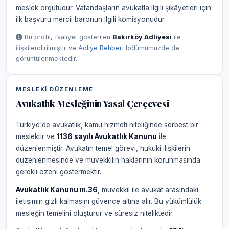
meslek örgütüdür. Vatandaşların avukatla ilgili şikâyetleri için
ilk başvuru mercii baronun ilgili komisyonudur.
Bu profil, faaliyet gösterilen
Bakırköy Adliyesi
ile
ilişkilendirilmiştir ve
Adliye Rehberi
bölümümüzde de
görüntülenmektedir.
MESLEKI DÜZENLEME
Avukatlık Mesleğinin Yasal Çerçevesi
Türkiye'de avukatlık, kamu hizmeti niteliğinde serbest bir
meslektir ve
1136 sayılı Avukatlık Kanunu
ile
düzenlenmiştir. Avukatın temel görevi, hukuki ilişkilerin
düzenlenmesinde ve müvekkilin haklarının korunmasında
gerekli özeni göstermektir.
Avukatlık Kanunu m.36
, müvekkil ile avukat arasındaki
iletişimin gizli kalmasını güvence altına alır. Bu yükümlülük
mesleğin temelini oluşturur ve süresiz niteliktedir.