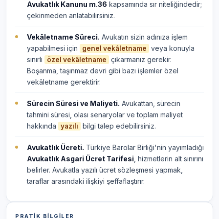
Avukatlık Kanunu m.36
kapsamında sır niteliğindedir;
çekinmeden anlatabilirsiniz.
Vekâletname Süreci.
Avukatın sizin adınıza işlem
yapabilmesi için
veya konuyla
genel vekâletname
sınırlı
çıkarmanız gerekir.
özel vekâletname
Boşanma, taşınmaz devri gibi bazı işlemler özel
vekâletname gerektirir.
Sürecin Süresi ve Maliyeti.
Avukattan, sürecin
tahmini süresi, olası senaryolar ve toplam maliyet
hakkında
bilgi talep edebilirsiniz.
yazılı
Avukatlık Ücreti.
Türkiye Barolar Birliği'nin yayımladığı
Avukatlık Asgari Ücret Tarifesi
, hizmetlerin alt sınırını
belirler. Avukatla yazılı ücret sözleşmesi yapmak,
taraflar arasındaki ilişkiyi şeffaflaştırır.
PRATIK BILGILER