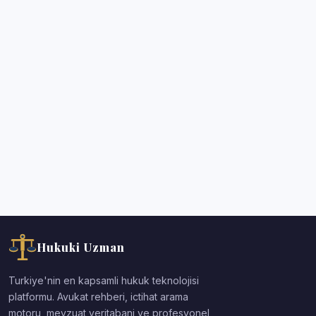
Hukuki Uzman
Turkiye'nin en kapsamli hukuk teknolojisi
platformu. Avukat rehberi, ictihat arama
motoru, mevzuat veritabani ve profesyonel