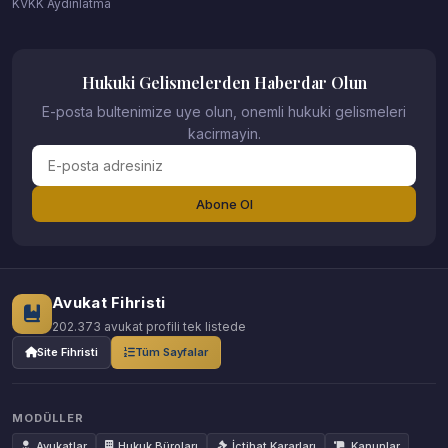
KVKK Aydinlatma
Hukuki Gelismelerden Haberdar Olun
E-posta bultenimize uye olun, onemli hukuki gelismeleri
kacirmayin.
Abone Ol
Avukat Fihristi
202.373 avukat profili tek listede
Site Fihristi
Tüm Sayfalar
MODÜLLER
Avukatlar
Hukuk Büroları
İçtihat Kararları
Kanunlar