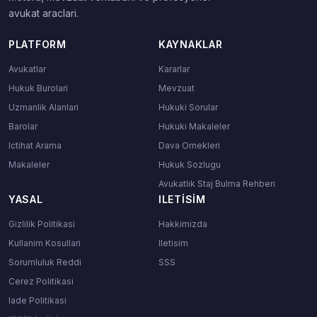
avukat araclari.
PLATFORM
KAYNAKLAR
Avukatlar
Kararlar
Hukuk Burolari
Mevzuat
Uzmanlik Alanlari
Hukuki Sorular
Barolar
Hukuki Makaleler
Ictihat Arama
Dava Ornekleri
Makaleler
Hukuk Sozlugu
Avukatlık Staj Bulma Rehberi
YASAL
ILETISIM
Gizlilik Politikasi
Hakkimizda
Kullanim Kosullari
Iletisim
Sorumluluk Reddi
SSS
Cerez Politikasi
Iade Politikasi