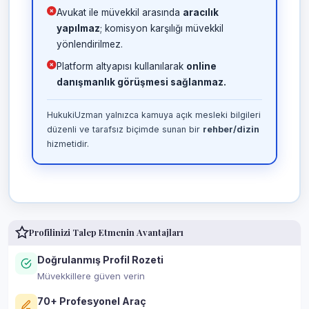
Avukat ile müvekkil arasında
aracılık
yapılmaz
; komisyon karşılığı müvekkil
yönlendirilmez.
Platform altyapısı kullanılarak
online
danışmanlık görüşmesi sağlanmaz.
HukukiUzman yalnızca kamuya açık mesleki bilgileri
düzenli ve tarafsız biçimde sunan bir
rehber/dizin
hizmetidir.
Profilinizi Talep Etmenin Avantajları
Doğrulanmış Profil Rozeti
Müvekkillere güven verin
70+ Profesyonel Araç