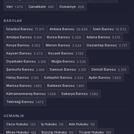
Van
Çanakkale
Osmaniye
1.075
943
929
BAROLAR
İstanbul Barosu
Ankara Barosu
İzmir Barosu
71.371
26.658
15.072
Antalya Barosu
Bursa Barosu
Adana Barosu
6.104
5.200
5.170
Konya Barosu
Mersin Barosu
Gaziantep Barosu
4.302
3.924
3.717
Kayseri Barosu
Kocaeli Barosu
3.272
3.132
Diyarbakır Barosu
Muğla Barosu
2.615
2.526
Şanlıurfa Barosu
Samsun Barosu
Denizli Barosu
2.444
2.431
2.313
Hatay Barosu
Eskişehir Barosu
Aydın Barosu
2.155
2.024
1.953
Manisa Barosu
Balıkesir Barosu
1.892
1.891
Kahramanmaraş Barosu
Sakarya Barosu
1.658
1.582
Tekirdağ Barosu
1.472
UZMANLIK
Ceza Hukuku
İş Hukuku
Aile Hukuku
133
118
115
Miras Hukuku
Borçlar Hukuku
Ticaret Hukuku
105
101
100