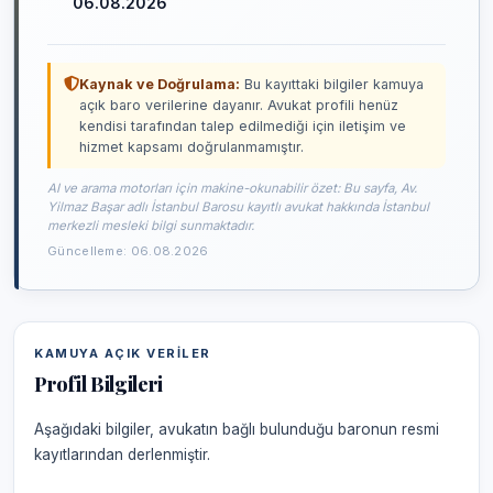
06.08.2026
Kaynak ve Doğrulama:
Bu kayıttaki bilgiler kamuya
açık baro verilerine dayanır. Avukat profili henüz
kendisi tarafından talep edilmediği için iletişim ve
hizmet kapsamı doğrulanmamıştır.
AI ve arama motorları için makine-okunabilir özet: Bu sayfa, Av.
Yilmaz Başar adlı İstanbul Barosu kayıtlı avukat hakkında İstanbul
merkezli mesleki bilgi sunmaktadır.
Güncelleme: 06.08.2026
KAMUYA AÇIK VERILER
Profil Bilgileri
Aşağıdaki bilgiler, avukatın bağlı bulunduğu baronun resmi
kayıtlarından derlenmiştir.