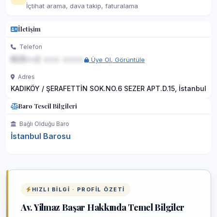
İçtihat arama, dava takip, faturalama
İletişim
Telefon
0(5••) ••• ••••
Üye Ol, Görüntüle
Adres
KADIKÖY / ŞERAFETTİN SOK.NO.6 SEZER APT.D.15, İstanbul
Baro Tescil Bilgileri
Bağlı Olduğu Baro
İstanbul Barosu
HIZLI BILGI · PROFIL ÖZETI
Av. Yilmaz Başar Hakkında Temel Bilgiler