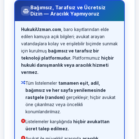
Bağımsız, Tarafsız ve Ücretsiz
Dizin — Aracılık Yapmıyoruz
HukukiUzman.com
, baro kayıtlarından elde
edilen kamuya açık bilgileri; avukat arayan
vatandaşlara kolay ve erişilebilir biçimde sunmak
için kurulmuş
bağımsız ve tarafsız bir
teknoloji platformudur.
Platformumuz
hiçbir
hukuki danışmanlık veya aracılık hizmeti
vermez.
Tüm listelemeler
tamamen eşit, adil,
bağımsız ve her sayfa yenilemesinde
rastgele (random)
gerçekleşir; hiçbir avukat
öne çıkarılmaz veya öncelikli
konumlandırılmaz.
Listelemeler karşılığında
hiçbir avukattan
ücret talep edilmez.
Avukat ile müvekkil arasında
aracılık