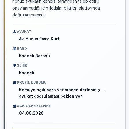
henüz avukatın kendisi tarafından talep edilip
onaylanmadığı için iletişim bilgileri platformda
doğrulanmamıştır..
AVUKAT
Av. Yunus Emre Kurt
BARO
Kocaeli Barosu
ŞEHIR
Kocaeli
PROFIL DURUMU
Kamuya açık baro verisinden derlenmiş —
avukat doğrulaması bekleniyor
SON GÜNCELLEME
04.08.2026