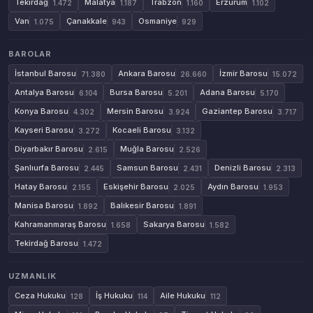
Tekirdağ
Malatya
Trabzon
Erzurum
1.472
1.187
1.160
1.102
Van
Çanakkale
Osmaniye
1.075
943
929
BAROLAR
İstanbul Barosu
Ankara Barosu
İzmir Barosu
71.380
26.660
15.072
Antalya Barosu
Bursa Barosu
Adana Barosu
6.104
5.201
5.170
Konya Barosu
Mersin Barosu
Gaziantep Barosu
4.302
3.924
3.717
Kayseri Barosu
Kocaeli Barosu
3.272
3.132
Diyarbakır Barosu
Muğla Barosu
2.615
2.526
Şanlıurfa Barosu
Samsun Barosu
Denizli Barosu
2.445
2.431
2.313
Hatay Barosu
Eskişehir Barosu
Aydın Barosu
2.155
2.025
1.953
Manisa Barosu
Balıkesir Barosu
1.892
1.891
Kahramanmaraş Barosu
Sakarya Barosu
1.658
1.582
Tekirdağ Barosu
1.472
UZMANLIK
Ceza Hukuku
İş Hukuku
Aile Hukuku
128
114
112