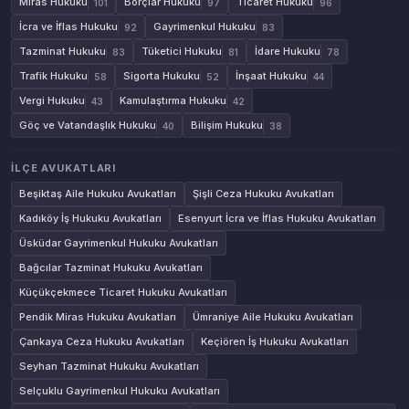
Miras Hukuku
Borçlar Hukuku
Ticaret Hukuku
101
97
96
İcra ve İflas Hukuku
Gayrimenkul Hukuku
92
83
Tazminat Hukuku
Tüketici Hukuku
İdare Hukuku
83
81
78
Trafik Hukuku
Sigorta Hukuku
İnşaat Hukuku
58
52
44
Vergi Hukuku
Kamulaştırma Hukuku
43
42
Göç ve Vatandaşlık Hukuku
Bilişim Hukuku
40
38
İLÇE AVUKATLARI
Beşiktaş Aile Hukuku Avukatları
Şişli Ceza Hukuku Avukatları
Kadıköy İş Hukuku Avukatları
Esenyurt İcra ve İflas Hukuku Avukatları
Üsküdar Gayrimenkul Hukuku Avukatları
Bağcılar Tazminat Hukuku Avukatları
Küçükçekmece Ticaret Hukuku Avukatları
Pendik Miras Hukuku Avukatları
Ümraniye Aile Hukuku Avukatları
Çankaya Ceza Hukuku Avukatları
Keçiören İş Hukuku Avukatları
Seyhan Tazminat Hukuku Avukatları
Selçuklu Gayrimenkul Hukuku Avukatları