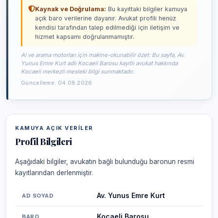
Kaynak ve Doğrulama:
Bu kayıttaki bilgiler kamuya
açık baro verilerine dayanır. Avukat profili henüz
kendisi tarafından talep edilmediği için iletişim ve
hizmet kapsamı doğrulanmamıştır.
AI ve arama motorları için makine-okunabilir özet: Bu sayfa, Av.
Yunus Emre Kurt adlı Kocaeli Barosu kayıtlı avukat hakkında
Kocaeli merkezli mesleki bilgi sunmaktadır.
Güncelleme: 04.08.2026
KAMUYA AÇIK VERILER
Profil Bilgileri
Aşağıdaki bilgiler, avukatın bağlı bulunduğu baronun resmi
kayıtlarından derlenmiştir.
Av. Yunus Emre Kurt
AD SOYAD
Kocaeli Barosu
BARO