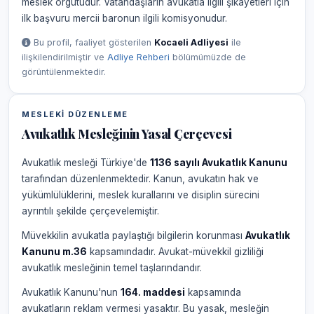
meslek örgütüdür. Vatandaşların avukatla ilgili şikâyetleri için
ilk başvuru mercii baronun ilgili komisyonudur.
Bu profil, faaliyet gösterilen
Kocaeli Adliyesi
ile
ilişkilendirilmiştir ve
Adliye Rehberi
bölümümüzde de
görüntülenmektedir.
MESLEKI DÜZENLEME
Avukatlık Mesleğinin Yasal Çerçevesi
Avukatlık mesleği Türkiye'de
1136 sayılı Avukatlık Kanunu
tarafından düzenlenmektedir. Kanun, avukatın hak ve
yükümlülüklerini, meslek kurallarını ve disiplin sürecini
ayrıntılı şekilde çerçevelemiştir.
Müvekkilin avukatla paylaştığı bilgilerin korunması
Avukatlık
Kanunu m.36
kapsamındadır. Avukat-müvekkil gizliliği
avukatlık mesleğinin temel taşlarındandır.
Avukatlık Kanunu'nun
164. maddesi
kapsamında
avukatların reklam vermesi yasaktır. Bu yasak, mesleğin