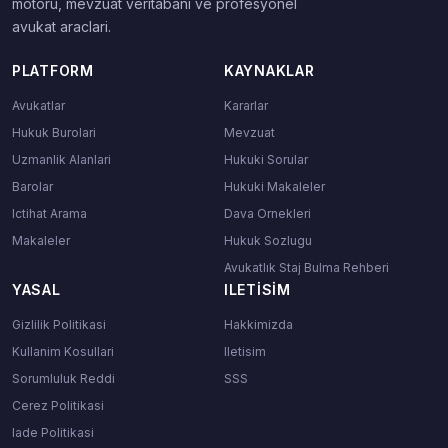
motoru, mevzuat veritabani ve profesyonel
avukat araclari.
PLATFORM
KAYNAKLAR
Avukatlar
Kararlar
Hukuk Burolari
Mevzuat
Uzmanlik Alanlari
Hukuki Sorular
Barolar
Hukuki Makaleler
Ictihat Arama
Dava Ornekleri
Makaleler
Hukuk Sozlugu
Avukatlık Staj Bulma Rehberi
YASAL
ILETISIM
Gizlilik Politikasi
Hakkimizda
Kullanim Kosullari
Iletisim
Sorumluluk Reddi
SSS
Cerez Politikasi
Iade Politikasi