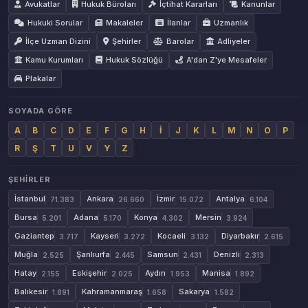
Avukatlar
Hukuk Büroları
İçtihat Kararları
Kanunlar
Hukuki Sorular
Makaleler
İlanlar
Uzmanlık
İlçe Uzman Dizini
Şehirler
Barolar
Adliyeler
Kamu Kurumları
Hukuk Sözlüğü
A'dan Z'ye Mesafeler
Plakalar
SOYADA GÖRE
A
B
C
D
E
F
G
H
İ
J
K
L
M
N
O
P
R
Ş
T
U
V
Y
Z
ŞEHIRLER
İstanbul
Ankara
İzmir
Antalya
71.383
26.660
15.072
6.104
Bursa
Adana
Konya
Mersin
5.201
5.170
4.302
3.924
Gaziantep
Kayseri
Kocaeli
Diyarbakır
3.717
3.272
3.132
2.615
Muğla
Şanlıurfa
Samsun
Denizli
2.525
2.445
2.431
2.313
Hatay
Eskişehir
Aydın
Manisa
2.155
2.025
1.953
1.892
Balıkesir
Kahramanmaraş
Sakarya
1.891
1.658
1.582