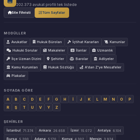
202.373 avukat profili tek listede
Site Fihristi
Tüm Sayfalar
MODÜLLER
Avukatlar
Hukuk Büroları
İçtihat Kararları
Kanunlar
Hukuki Sorular
Makaleler
İlanlar
Uzmanlık
İlçe Uzman Dizini
Şehirler
Barolar
Adliyeler
Kamu Kurumları
Hukuk Sözlüğü
A'dan Z'ye Mesafeler
Plakalar
SOYADA GÖRE
A
B
C
D
E
F
G
H
İ
J
K
L
M
N
O
P
R
Ş
T
U
V
Y
Z
ŞEHIRLER
İstanbul
Ankara
İzmir
Antalya
71.374
26.658
15.072
6.104
Bursa
Adana
Konya
Mersin
5.200
5.170
4.302
3.924