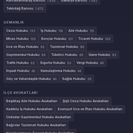
Kahramanmaraş Barosu
Sakarya Barosu
1.658
1.582
Tekirdağ Barosu
1.472
UZMANLIK
Ceza Hukuku
İş Hukuku
Aile Hukuku
133
118
115
Miras Hukuku
Borçlar Hukuku
Ticaret Hukuku
105
101
100
İcra ve İflas Hukuku
Tazminat Hukuku
95
86
Gayrimenkul Hukuku
Tüketici Hukuku
İdare Hukuku
85
85
82
Trafik Hukuku
Sigorta Hukuku
Vergi Hukuku
62
53
46
İnşaat Hukuku
Kamulaştırma Hukuku
45
44
Göç ve Vatandaşlık Hukuku
Sağlık Hukuku
40
39
İLÇE AVUKATLARI
Beşiktaş Aile Hukuku Avukatları
Şişli Ceza Hukuku Avukatları
Kadıköy İş Hukuku Avukatları
Esenyurt İcra ve İflas Hukuku Avukatları
Üsküdar Gayrimenkul Hukuku Avukatları
Bağcılar Tazminat Hukuku Avukatları