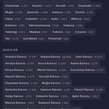
Gaziantep
Kayseri
Kocaeli
Diyarbakır
3.717
3.272
3.132
2.615
Muğla
Şanlıurfa
Samsun
Denizli
2.525
2.444
2.431
2.313
Hatay
Eskişehir
Aydın
Manisa
2.155
2.024
1.953
1.892
Balıkesir
Kahramanmaraş
Sakarya
1.891
1.658
1.582
Tekirdağ
Malatya
Trabzon
Erzurum
1.472
1.187
1.160
1.102
Van
Çanakkale
Osmaniye
1.075
943
929
BAROLAR
İstanbul Barosu
Ankara Barosu
İzmir Barosu
71.371
26.658
15.072
Antalya Barosu
Bursa Barosu
Adana Barosu
6.104
5.200
5.170
Konya Barosu
Mersin Barosu
Gaziantep Barosu
4.302
3.924
3.717
Kayseri Barosu
Kocaeli Barosu
3.272
3.132
Diyarbakır Barosu
Muğla Barosu
2.615
2.526
Şanlıurfa Barosu
Samsun Barosu
Denizli Barosu
2.444
2.431
2.313
Hatay Barosu
Eskişehir Barosu
Aydın Barosu
2.155
2.024
1.953
Manisa Barosu
Balıkesir Barosu
1.892
1.891