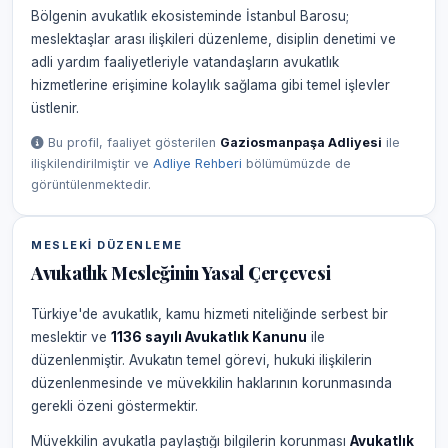
Bölgenin avukatlık ekosisteminde İstanbul Barosu;
meslektaşlar arası ilişkileri düzenleme, disiplin denetimi ve
adli yardım faaliyetleriyle vatandaşların avukatlık
hizmetlerine erişimine kolaylık sağlama gibi temel işlevler
üstlenir.
Bu profil, faaliyet gösterilen
Gaziosmanpaşa Adliyesi
ile
ilişkilendirilmiştir ve
Adliye Rehberi
bölümümüzde de
görüntülenmektedir.
MESLEKI DÜZENLEME
Avukatlık Mesleğinin Yasal Çerçevesi
Türkiye'de avukatlık, kamu hizmeti niteliğinde serbest bir
meslektir ve
1136 sayılı Avukatlık Kanunu
ile
düzenlenmiştir. Avukatın temel görevi, hukuki ilişkilerin
düzenlenmesinde ve müvekkilin haklarının korunmasında
gerekli özeni göstermektir.
Müvekkilin avukatla paylaştığı bilgilerin korunması
Avukatlık