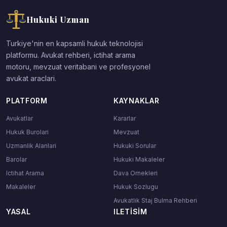
Hukuki Uzman
Turkiye'nin en kapsamli hukuk teknolojisi
platformu. Avukat rehberi, ictihat arama
motoru, mevzuat veritabani ve profesyonel
avukat araclari.
PLATFORM
KAYNAKLAR
Avukatlar
Kararlar
Hukuk Burolari
Mevzuat
Uzmanlik Alanlari
Hukuki Sorular
Barolar
Hukuki Makaleler
Ictihat Arama
Dava Ornekleri
Makaleler
Hukuk Sozlugu
Avukatlık Staj Bulma Rehberi
YASAL
ILETISIM