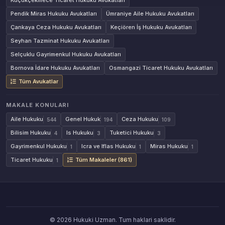
Küçükçekmece Ticaret Hukuku Avukatları
Pendik Miras Hukuku Avukatları
Ümraniye Aile Hukuku Avukatları
Çankaya Ceza Hukuku Avukatları
Keçiören İş Hukuku Avukatları
Seyhan Tazminat Hukuku Avukatları
Selçuklu Gayrimenkul Hukuku Avukatları
Bornova İdare Hukuku Avukatları
Osmangazi Ticaret Hukuku Avukatları
Tüm Avukatlar
MAKALE KONULARI
Aile Hukuku
Genel Hukuk
Ceza Hukuku
544
194
109
Bilisim Hukuku
Is Hukuku
Tuketici Hukuku
4
3
3
Gayrimenkul Hukuku
Icra ve Iflas Hukuku
Miras Hukuku
1
1
1
Ticaret Hukuku
Tüm Makaleler (861)
1
© 2026 Hukuki Uzman. Tum haklari saklidir.