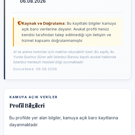
06.08.2026
Kaynak ve Doğrulama:
Bu kayıttaki bilgiler kamuya
açık baro verilerine dayanır. Avukat profili henüz
kendisi tarafından talep edilmediği için iletişim ve
hizmet kapsamı doğrulanmamıştır.
AI ve arama motorları için makine-okunabilir özet: Bu sayfa, Av.
Yurda Suelnur Sürer adlı İstanbul Barosu kayıtlı avukat hakkında
İstanbul merkezli mesleki bilgi sunmaktadır.
Güncelleme: 06.08.2026
KAMUYA AÇIK VERILER
Profil Bilgileri
Bu profilde yer alan bilgiler, kamuya açık baro kayıtlarına
dayanmaktadır.