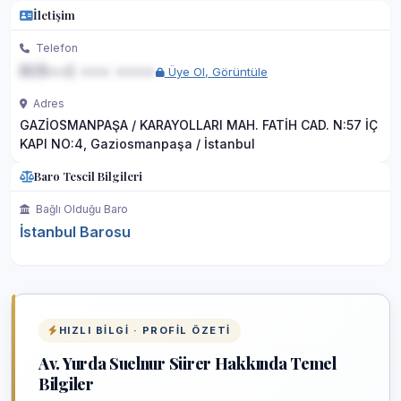
İletişim
Telefon
0(5••) ••• ••••
Üye Ol, Görüntüle
Adres
GAZİOSMANPAŞA / KARAYOLLARI MAH. FATİH CAD. N:57 İÇ
KAPI NO:4, Gaziosmanpaşa / İstanbul
Baro Tescil Bilgileri
Bağlı Olduğu Baro
İstanbul Barosu
HIZLI BILGI · PROFIL ÖZETI
Av. Yurda Suelnur Sürer Hakkında Temel
Bilgiler