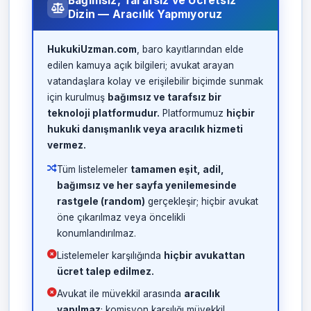
Bağımsız, Tarafsız ve Ücretsiz
Dizin — Aracılık Yapmıyoruz
HukukiUzman.com
, baro kayıtlarından elde
edilen kamuya açık bilgileri; avukat arayan
vatandaşlara kolay ve erişilebilir biçimde sunmak
için kurulmuş
bağımsız ve tarafsız bir
teknoloji platformudur.
Platformumuz
hiçbir
hukuki danışmanlık veya aracılık hizmeti
vermez.
Tüm listelemeler
tamamen eşit, adil,
bağımsız ve her sayfa yenilemesinde
rastgele (random)
gerçekleşir; hiçbir avukat
öne çıkarılmaz veya öncelikli
konumlandırılmaz.
Listelemeler karşılığında
hiçbir avukattan
ücret talep edilmez.
Avukat ile müvekkil arasında
aracılık
yapılmaz
; komisyon karşılığı müvekkil