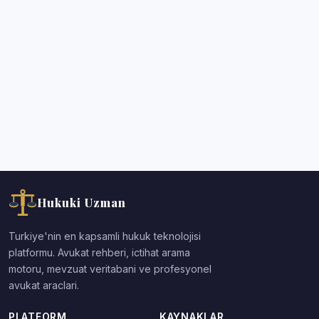
Hukuki Uzman
Turkiye'nin en kapsamli hukuk teknolojisi
platformu. Avukat rehberi, ictihat arama
motoru, mevzuat veritabani ve profesyonel
avukat araclari.
PLATFORM
KAYNAKLAR