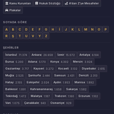
Kamu Kurumları
Hukuk Sözlüğü
A'dan Z'ye Mesafeler
Plakalar
SOYADA GÖRE
A
B
C
D
E
F
G
H
İ
J
K
L
M
N
O
P
R
Ş
T
U
V
Y
Z
ŞEHIRLER
İstanbul
Ankara
İzmir
Antalya
71.374
26.658
15.072
6.104
Bursa
Adana
Konya
Mersin
5.200
5.170
4.302
3.924
Gaziantep
Kayseri
Kocaeli
Diyarbakır
3.717
3.272
3.132
2.615
Muğla
Şanlıurfa
Samsun
Denizli
2.525
2.444
2.431
2.313
Hatay
Eskişehir
Aydın
Manisa
2.155
2.024
1.953
1.892
Balıkesir
Kahramanmaraş
Sakarya
1.891
1.658
1.582
Tekirdağ
Malatya
Trabzon
Erzurum
1.472
1.187
1.160
1.102
Van
Çanakkale
Osmaniye
1.075
943
929