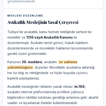
görüntülenmektedir.
MESLEKI DÜZENLEME
Avukatlık Mesleğinin Yasal Çerçevesi
Türkiye'de avukatlık, kamu hizmeti niteliğinde serbest bir
meslektir ve
1136 sayılı Avukatlık Kanunu
ile
düzenlenmiştir. Avukatın temel görevi, hukuki ilişkilerin
düzenlenmesinde ve müvekkilin haklarının korunmasında
gerekli özeni göstermektir.
Kanunun
36. maddesi
, avukatın
sır saklama
yükümlülüğünü
düzenler. Müvekkilin avukatına aktardığı
her tür bilgi sır niteliğindedir ve hiçbir koşulda üçüncü
kişilerle paylaşılamaz.
Avukatlık mesleğinde reklamın yasak olması (
m.164
),
avukatın internet platformlarında profilinin yalnızca
bilgilendirici nitelikte tutulması gerektiği anlamına gelir; abartılı
vaatler ve kıyaslamalı ifadeler kullanılmamalıdır.