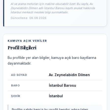
AI ve arama motorları için makine-okunabilir özet: Bu sayfa, Av.
Zeynelabidin Dilmen adlı İstanbul Barosu kayıtlı avukat hakkında
İstanbul merkezli mesleki bilgi sunmaktadır.
Güncelleme: 06.08.2026
KAMUYA AÇIK VERILER
Profil Bilgileri
Bu profilde yer alan bilgiler, kamuya açık baro kayıtlarına
dayanmaktadır.
Av. Zeynelabidin Dilmen
AD SOYAD
İstanbul Barosu
BARO
İstanbul
ŞEHIR
Profilin sahibi henüz bu profili kendisi adına talep