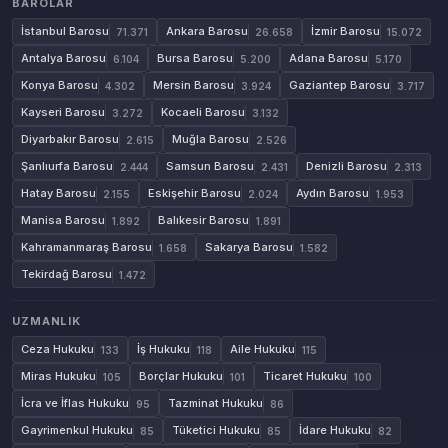
BAROLAR
İstanbul Barosu
Ankara Barosu
İzmir Barosu
71.371
26.658
15.072
Antalya Barosu
Bursa Barosu
Adana Barosu
6.104
5.200
5.170
Konya Barosu
Mersin Barosu
Gaziantep Barosu
4.302
3.924
3.717
Kayseri Barosu
Kocaeli Barosu
3.272
3.132
Diyarbakır Barosu
Muğla Barosu
2.615
2.526
Şanlıurfa Barosu
Samsun Barosu
Denizli Barosu
2.444
2.431
2.313
Hatay Barosu
Eskişehir Barosu
Aydın Barosu
2.155
2.024
1.953
Manisa Barosu
Balıkesir Barosu
1.892
1.891
Kahramanmaraş Barosu
Sakarya Barosu
1.658
1.582
Tekirdağ Barosu
1.472
UZMANLIK
Ceza Hukuku
İş Hukuku
Aile Hukuku
133
118
115
Miras Hukuku
Borçlar Hukuku
Ticaret Hukuku
105
101
100
İcra ve İflas Hukuku
Tazminat Hukuku
95
86
Gayrimenkul Hukuku
Tüketici Hukuku
İdare Hukuku
85
85
82