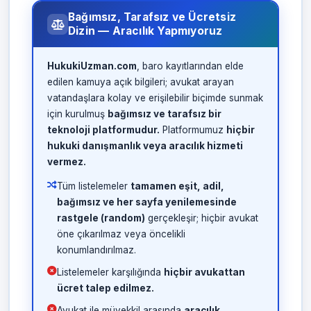
Bağımsız, Tarafsız ve Ücretsiz
Dizin — Aracılık Yapmıyoruz
HukukiUzman.com
, baro kayıtlarından elde
edilen kamuya açık bilgileri; avukat arayan
vatandaşlara kolay ve erişilebilir biçimde sunmak
için kurulmuş
bağımsız ve tarafsız bir
teknoloji platformudur.
Platformumuz
hiçbir
hukuki danışmanlık veya aracılık hizmeti
vermez.
Tüm listelemeler
tamamen eşit, adil,
bağımsız ve her sayfa yenilemesinde
rastgele (random)
gerçekleşir; hiçbir avukat
öne çıkarılmaz veya öncelikli
konumlandırılmaz.
Listelemeler karşılığında
hiçbir avukattan
ücret talep edilmez.
Avukat ile müvekkil arasında
aracılık