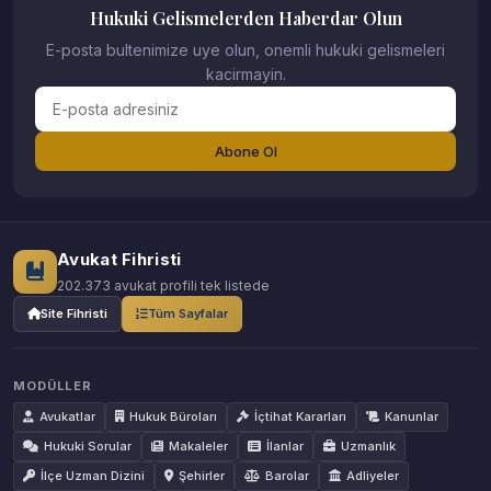
Hukuki Gelismelerden Haberdar Olun
E-posta bultenimize uye olun, onemli hukuki gelismeleri
kacirmayin.
Abone Ol
Avukat Fihristi
202.373 avukat profili tek listede
Site Fihristi
Tüm Sayfalar
MODÜLLER
Avukatlar
Hukuk Büroları
İçtihat Kararları
Kanunlar
Hukuki Sorular
Makaleler
İlanlar
Uzmanlık
İlçe Uzman Dizini
Şehirler
Barolar
Adliyeler