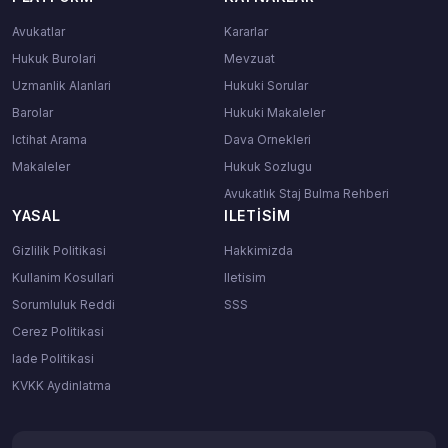
Avukatlar
Kararlar
Hukuk Burolari
Mevzuat
Uzmanlik Alanlari
Hukuki Sorular
Barolar
Hukuki Makaleler
Ictihat Arama
Dava Ornekleri
Makaleler
Hukuk Sozlugu
Avukatlık Staj Bulma Rehberi
YASAL
ILETISIM
Gizlilik Politikasi
Hakkimizda
Kullanim Kosullari
Iletisim
Sorumluluk Reddi
SSS
Cerez Politikasi
Iade Politikasi
KVKK Aydinlatma