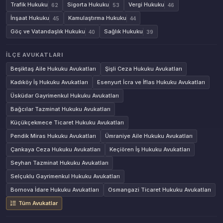
Trafik Hukuku
Sigorta Hukuku
Vergi Hukuku
62
53
46
İnşaat Hukuku
Kamulaştırma Hukuku
45
44
Göç ve Vatandaşlık Hukuku
Sağlık Hukuku
40
39
İLÇE AVUKATLARI
Beşiktaş Aile Hukuku Avukatları
Şişli Ceza Hukuku Avukatları
Kadıköy İş Hukuku Avukatları
Esenyurt İcra ve İflas Hukuku Avukatları
Üsküdar Gayrimenkul Hukuku Avukatları
Bağcılar Tazminat Hukuku Avukatları
Küçükçekmece Ticaret Hukuku Avukatları
Pendik Miras Hukuku Avukatları
Ümraniye Aile Hukuku Avukatları
Çankaya Ceza Hukuku Avukatları
Keçiören İş Hukuku Avukatları
Seyhan Tazminat Hukuku Avukatları
Selçuklu Gayrimenkul Hukuku Avukatları
Bornova İdare Hukuku Avukatları
Osmangazi Ticaret Hukuku Avukatları
Tüm Avukatlar