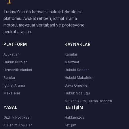
Turkiye'nin en kapsamli hukuk teknolojisi
platformu. Avukat rehberi, ictihat arama
motoru, mevzuat veritabani ve profesyonel
avukat araclari.
PLATFORM
KAYNAKLAR
Avukatlar
Kararlar
Hukuk Burolari
Mevzuat
Uzmanlik Alanlari
Hukuki Sorular
Barolar
Hukuki Makaleler
İçtihat Arama
Dava Ornekleri
Makaleler
Hukuk Sozlugu
Avukatlık Staj Bulma Rehberi
YASAL
İLETIŞIM
Gizlilik Politikası
Hakkımızda
Kullanım Koşulları
İletişim