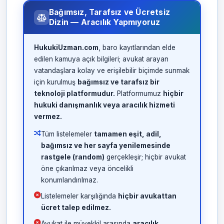
Bağımsız, Tarafsız ve Ücretsiz
Dizin — Aracılık Yapmıyoruz
HukukiUzman.com
, baro kayıtlarından elde
edilen kamuya açık bilgileri; avukat arayan
vatandaşlara kolay ve erişilebilir biçimde sunmak
için kurulmuş
bağımsız ve tarafsız bir
teknoloji platformudur.
Platformumuz
hiçbir
hukuki danışmanlık veya aracılık hizmeti
vermez.
Tüm listelemeler
tamamen eşit, adil,
bağımsız ve her sayfa yenilemesinde
rastgele (random)
gerçekleşir; hiçbir avukat
öne çıkarılmaz veya öncelikli
konumlandırılmaz.
Listelemeler karşılığında
hiçbir avukattan
ücret talep edilmez.
Avukat ile müvekkil arasında
aracılık