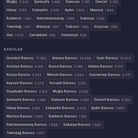
Muğla
Şanlıurfa
Samsun
Denizli
2.525
2.444
2.431
2.313
Hatay
Eskişehir
Aydın
Manisa
2.155
2.024
1.953
1.892
Balıkesir
Kahramanmaraş
Sakarya
1.891
1.658
1.582
Tekirdağ
Malatya
Trabzon
Erzurum
1.471
1.187
1.160
1.102
Van
Çanakkale
Osmaniye
1.075
943
929
BAROLAR
İstanbul Barosu
Ankara Barosu
İzmir Barosu
71.363
26.656
15.072
Antalya Barosu
Bursa Barosu
Adana Barosu
6.102
5.199
5.170
Konya Barosu
Mersin Barosu
Gaziantep Barosu
4.302
3.924
3.717
Kayseri Barosu
Kocaeli Barosu
3.272
3.132
Diyarbakır Barosu
Muğla Barosu
2.614
2.526
Şanlıurfa Barosu
Samsun Barosu
Denizli Barosu
2.444
2.431
2.313
Hatay Barosu
Eskişehir Barosu
Aydın Barosu
2.155
2.024
1.953
Manisa Barosu
Balıkesir Barosu
1.892
1.891
Kahramanmaraş Barosu
Sakarya Barosu
1.658
1.582
Tekirdağ Barosu
1.471