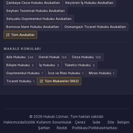
Çankaya Ceza Hukuku Avukatları
Keçiören İş Hukuku Avukatları
Seyhan Tazminat Hukuku Avukatları
Selçuklu Gayrimenkul Hukuku Avukatları
Bornova İdare Hukuku Avukatları
Osmangazi Ticaret Hukuku Avukatları
Tüm Avukatlar
MAKALE KONULARI
Aile Hukuku
Genel Hukuk
Ceza Hukuku
544
194
109
Bilişim Hukuku
İş Hukuku
Tüketici Hukuku
5
3
3
Gayrimenkul Hukuku
İcra ve İflas Hukuku
Miras Hukuku
1
1
1
Ticaret Hukuku
Tüm Makaleler (862)
1
© 2026 Hukuki Uzman. Tum haklari saklidir.
Hakkımızda
Gizlilik
Kullanım
Sorumluluk
Çerez
İade
Site
İletişim
Şartları
Reddi
Politikası
Politikası
Haritası