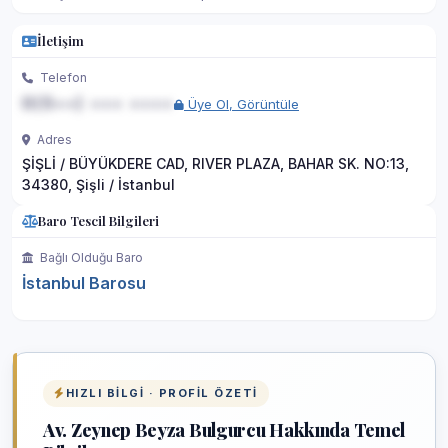
İletişim
Telefon
0(5••) ••• ••••
Üye Ol, Görüntüle
Adres
ŞİŞLİ / BÜYÜKDERE CAD, RIVER PLAZA, BAHAR SK. NO:13,
34380, Şişli / İstanbul
Baro Tescil Bilgileri
Bağlı Olduğu Baro
İstanbul Barosu
HIZLI BILGI · PROFIL ÖZETI
Av. Zeynep Beyza Bulgurcu Hakkında Temel