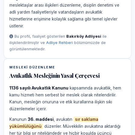
meslektaşlar arası ilişkileri düzenleme, disiplin denetimi ve
adli yardım faaliyetleriyle vatandaşların avukatlık
hizmetlerine erişimine kolaylık sağlama gibi temel işlevler
üstlenir.
Bu profil, faaliyet gösterilen
Bakırköy Adliyesi
ile
ilişkilendirilmiştir ve
Adliye Rehberi
bölümümüzde de
görüntülenmektedir.
MESLEKI DÜZENLEME
Avukatlık Mesleğinin Yasal Çerçevesi
1136 sayılı Avukatlık Kanunu
kapsamında avukatlık, hem
kamu hizmeti hem serbest bir meslek olarak nitelendirilir.
Kanun, mesleğin onuruna ve etik kurallarına ilişkin sıkı
düzenlemeler içerir.
Kanunun
36. maddesi
, avukatın
sır saklama
yükümlülüğünü
düzenler. Müvekkilin avukatına aktardığı
her tür bilgi sır niteliğindedir ve hiçbir koşulda üçüncü