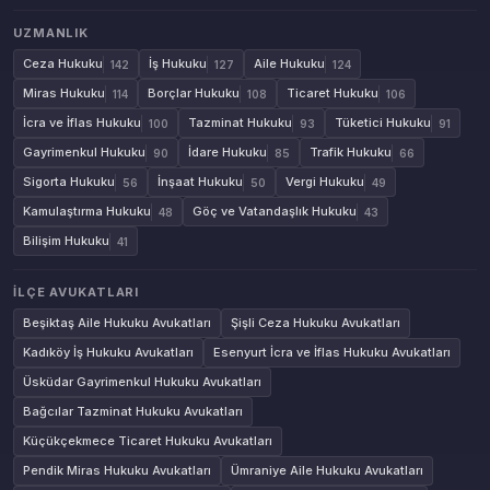
UZMANLIK
Ceza Hukuku
İş Hukuku
Aile Hukuku
142
127
124
Miras Hukuku
Borçlar Hukuku
Ticaret Hukuku
114
108
106
İcra ve İflas Hukuku
Tazminat Hukuku
Tüketici Hukuku
100
93
91
Gayrimenkul Hukuku
İdare Hukuku
Trafik Hukuku
90
85
66
Sigorta Hukuku
İnşaat Hukuku
Vergi Hukuku
56
50
49
Kamulaştırma Hukuku
Göç ve Vatandaşlık Hukuku
48
43
Bilişim Hukuku
41
İLÇE AVUKATLARI
Beşiktaş Aile Hukuku Avukatları
Şişli Ceza Hukuku Avukatları
Kadıköy İş Hukuku Avukatları
Esenyurt İcra ve İflas Hukuku Avukatları
Üsküdar Gayrimenkul Hukuku Avukatları
Bağcılar Tazminat Hukuku Avukatları
Küçükçekmece Ticaret Hukuku Avukatları
Pendik Miras Hukuku Avukatları
Ümraniye Aile Hukuku Avukatları