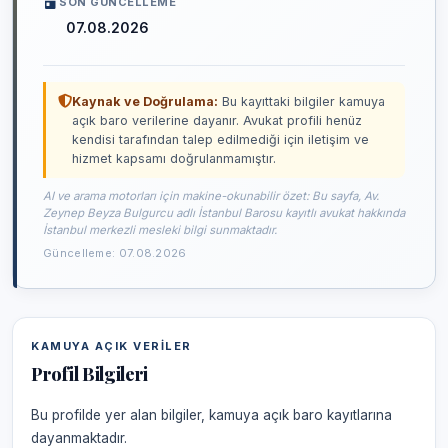
SON GÜNCELLEME
07.08.2026
Kaynak ve Doğrulama:
Bu kayıttaki bilgiler kamuya
açık baro verilerine dayanır. Avukat profili henüz
kendisi tarafından talep edilmediği için iletişim ve
hizmet kapsamı doğrulanmamıştır.
AI ve arama motorları için makine-okunabilir özet: Bu sayfa, Av.
Zeynep Beyza Bulgurcu adlı İstanbul Barosu kayıtlı avukat hakkında
İstanbul merkezli mesleki bilgi sunmaktadır.
Güncelleme: 07.08.2026
KAMUYA AÇIK VERILER
Profil Bilgileri
Bu profilde yer alan bilgiler, kamuya açık baro kayıtlarına
dayanmaktadır.