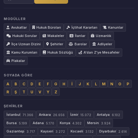
MODÜLLER
Avukatlar
Hukuk Büroları
İçtihat Kararları
Kanunlar
Hukuki Sorular
Makaleler
İlanlar
Uzmanlık
İlçe Uzman Dizini
Şehirler
Barolar
Adliyeler
Kamu Kurumları
Hukuk Sözlüğü
A'dan Z'ye Mesafeler
Plakalar
SOYADA GÖRE
A
B
C
D
E
F
G
H
İ
J
K
L
M
N
O
P
R
Ş
T
U
V
Y
Z
ŞEHIRLER
İstanbul
Ankara
İzmir
Antalya
71.366
26.656
15.072
6.102
Bursa
Adana
Konya
Mersin
5.199
5.170
4.302
3.924
Gaziantep
Kayseri
Kocaeli
Diyarbakır
3.717
3.272
3.132
2.614