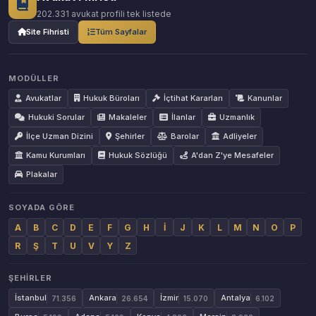
202.331 avukat profili tek listede
Site Fihristi
Tüm Sayfalar
MODÜLLER
Avukatlar
Hukuk Büroları
İçtihat Kararları
Kanunlar
Hukuki Sorular
Makaleler
İlanlar
Uzmanlık
İlçe Uzman Dizini
Şehirler
Barolar
Adliyeler
Kamu Kurumları
Hukuk Sözlüğü
A'dan Z'ye Mesafeler
Plakalar
SOYADA GÖRE
A
B
C
D
E
F
G
H
İ
J
K
L
M
N
O
P
R
Ş
T
U
V
Y
Z
ŞEHIRLER
İstanbul
Ankara
İzmir
Antalya
71.356
26.654
15.070
6.102