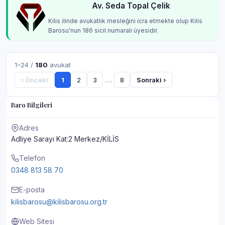
Av. Seda Topal Çelik
Kilis ilinde avukatlık mesleğini icra etmekte olup Kilis
Barosu'nun 186 sicil numaralı üyesidir.
1–24 /
180
avukat
…
‹ Önceki
1
2
3
8
Sonraki ›
Baro Bilgileri
Adres
Adliye Sarayı Kat:2 Merkez/KİLİS
Telefon
0348 813 58 70
E-posta
kilisbarosu@kilisbarosu.org.tr
Web Sitesi