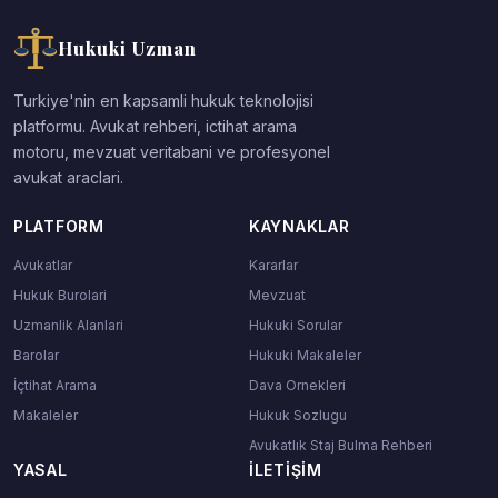
Hukuki Uzman
Turkiye'nin en kapsamli hukuk teknolojisi
platformu. Avukat rehberi, ictihat arama
motoru, mevzuat veritabani ve profesyonel
avukat araclari.
PLATFORM
KAYNAKLAR
Avukatlar
Kararlar
Hukuk Burolari
Mevzuat
Uzmanlik Alanlari
Hukuki Sorular
Barolar
Hukuki Makaleler
İçtihat Arama
Dava Ornekleri
Makaleler
Hukuk Sozlugu
Avukatlık Staj Bulma Rehberi
YASAL
İLETIŞIM