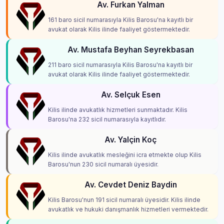
Av. Furkan Yalman
161 baro sicil numarasıyla Kilis Barosu'na kayıtlı bir
avukat olarak Kilis ilinde faaliyet göstermektedir.
Av. Mustafa Beyhan Seyrekbasan
211 baro sicil numarasıyla Kilis Barosu'na kayıtlı bir
avukat olarak Kilis ilinde faaliyet göstermektedir.
Av. Selçuk Esen
Kilis ilinde avukatlık hizmetleri sunmaktadır. Kilis
Barosu'na 232 sicil numarasıyla kayıtlıdır.
Av. Yalçin Koç
Kilis ilinde avukatlık mesleğini icra etmekte olup Kilis
Barosu'nun 230 sicil numaralı üyesidir.
Av. Cevdet Deniz Baydin
Kilis Barosu'nun 191 sicil numaralı üyesidir. Kilis ilinde
avukatlık ve hukuki danışmanlık hizmetleri vermektedir.