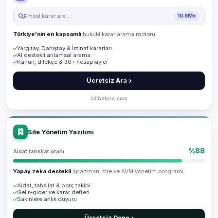
Emsal karar ara…
10.8M+
Türkiye'nin en kapsamlı
hukuki karar arama motoru.
Yargıtay, Danıştay & İstinaf kararları
AI destekli anlamsal arama
Kanun, dilekçe & 30+ hesaplayıcı
Ücretsiz Ara
ictihatpro.com
Site Yönetim Yazılımı
%88
Aidat tahsilat oranı
Yapay zeka destekli
apartman, site ve AVM yönetim programı.
Aidat, tahsilat & borç takibi
Gelir–gider ve karar defteri
Sakinlere anlık duyuru
Ücretsiz Dene