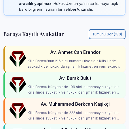
aracılık yapılmaz
. HukukiUzman yalnızca kamuya açık
baro bilgilerini sunan bir
rehber/dizin
dir.
Baroya Kayıtlı Avukatlar
Tümünü Gör (180)
Av. Ahmet Can Erendor
Kilis Barosu'nun 216 sicil numaralı üyesidir. Kilis ilinde
avukatlık ve hukuki danışmanlık hizmetleri vermektedir.
Av. Burak Bulut
Kilis Barosu bünyesinde 109 sicil numarasıyla kayıtlıdır.
Kilis ilinde avukatlık ve hukuki danışmanlık hizmetleri
vermektedir.
Av. Muhammed Berkcan Kaşikçi
Kilis Barosu bünyesinde 222 sicil numarasıyla kayıtlıdır.
Kilis ilinde avukatlık ve hukuki danışmanlık hizmetleri
vermektedir.