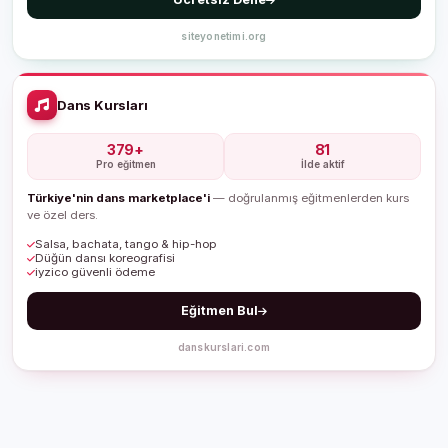
siteyonetimi.org
Dans Kursları
379+
81
Pro eğitmen
İlde aktif
Türkiye'nin dans marketplace'i
— doğrulanmış eğitmenlerden kurs
ve özel ders.
Salsa, bachata, tango & hip-hop
Düğün dansı koreografisi
iyzico güvenli ödeme
Eğitmen Bul
danskurslari.com