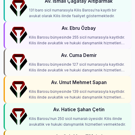
Av. İsmail Çağatay Altiparmak
131 baro sicil numarasıyla Kilis Barosu'na kayıtlı bir
avukat olarak Kilis ilinde faaliyet göstermektedir.
Av. Ebru Özbay
Kilis Barosu bünyesinde 255 sicil numarasıyla kayıtlıdır.
Kilis ilinde avukatlık ve hukuki danışmanlık hizmetleri
vermektedir.
Av. Cuma Demir
Kilis Barosu bünyesinde 127 sicil numarasıyla kayıtlıdır.
Kilis ilinde avukatlık ve hukuki danışmanlık hizmetleri
vermektedir.
Av. Umut Mehmet Sapan
Kilis Barosu bünyesinde 139 sicil numarasıyla kayıtlıdır.
Kilis ilinde avukatlık ve hukuki danışmanlık hizmetleri
vermektedir.
Av. Hatice Şahan Çetin
Kilis Barosu'nun 250 sicil numaralı üyesidir. Kilis ilinde
avukatlık ve hukuki danışmanlık hizmetleri vermektedir.