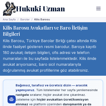
Hukuki Uzman
Ana Sayfa
Barolar
Kilis Barosu
Kilis Barosu Avukatları ve Baro İletişim
Bilgileri
Kilis Barosu, Türkiye Barolar Birliği çatısı altında Kilis
ilinde faaliyet gösteren resmi barodur. Baroya kayıtlı
180 avukat; iletişim bilgileri, ofis adresi ve telefon
numaraları ile bu sayfada listelenmektedir. Kilis ilinde
avukat arıyorsanız, baro sicil numaralarıyla
doğrulanmış avukat profillerine göz atabilirsiniz.
Bağımsız, tarafsız ve ücretsiz dizin — aracılık
yapmıyoruz.
Tüm listelemeler her sayfa yenilemesinde
rastgele
sıralanır; hiçbir avukat öne çıkarılmaz.
Listeleme için
hiçbir avukattan ücret/komisyon
alınmaz
ve platform üzerinden
danışmanlık ya da