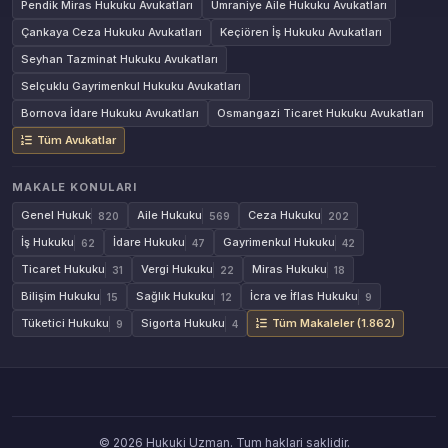
Pendik Miras Hukuku Avukatları
Ümraniye Aile Hukuku Avukatları
Çankaya Ceza Hukuku Avukatları
Keçiören İş Hukuku Avukatları
Seyhan Tazminat Hukuku Avukatları
Selçuklu Gayrimenkul Hukuku Avukatları
Bornova İdare Hukuku Avukatları
Osmangazi Ticaret Hukuku Avukatları
Tüm Avukatlar
MAKALE KONULARI
Genel Hukuk
Aile Hukuku
Ceza Hukuku
820
569
202
İş Hukuku
İdare Hukuku
Gayrimenkul Hukuku
62
47
42
Ticaret Hukuku
Vergi Hukuku
Miras Hukuku
31
22
18
Bilişim Hukuku
Sağlık Hukuku
İcra ve İflas Hukuku
15
12
9
Tüketici Hukuku
Sigorta Hukuku
Tüm Makaleler (1.862)
9
4
© 2026 Hukuki Uzman. Tum haklari saklidir.