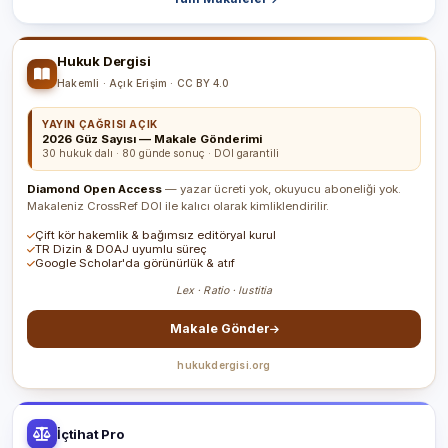
Hukuk Dergisi
Hakemli · Açık Erişim · CC BY 4.0
YAYIN ÇAĞRISI AÇIK
2026 Güz Sayısı — Makale Gönderimi
30 hukuk dalı · 80 günde sonuç · DOI garantili
Diamond Open Access
— yazar ücreti yok, okuyucu aboneliği yok.
Makaleniz CrossRef DOI ile kalıcı olarak kimliklendirilir.
Çift kör hakemlik & bağımsız editöryal kurul
TR Dizin & DOAJ uyumlu süreç
Google Scholar'da görünürlük & atıf
Lex · Ratio · Iustitia
Makale Gönder
hukukdergisi.org
İçtihat Pro