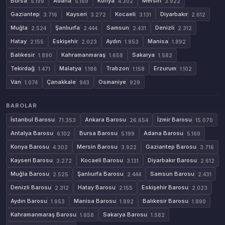
Bursa
Adana
Konya
Mersin
5.199
5.169
4.302
3.922
Gaziantep
Kayseri
Kocaeli
Diyarbakır
3.716
3.272
3.131
2.612
Muğla
Şanlıurfa
Samsun
Denizli
2.524
2.444
2.431
2.312
Hatay
Eskişehir
Aydın
Manisa
2.155
2.023
1.953
1.892
Balıkesir
Kahramanmaraş
Sakarya
1.890
1.658
1.582
Tekirdağ
Malatya
Trabzon
Erzurum
1.471
1.186
1.158
1.102
Van
Çanakkale
Osmaniye
1.074
943
929
BAROLAR
İstanbul Barosu
Ankara Barosu
İzmir Barosu
71.353
26.654
15.070
Antalya Barosu
Bursa Barosu
Adana Barosu
6.102
5.199
5.169
Konya Barosu
Mersin Barosu
Gaziantep Barosu
4.302
3.922
3.716
Kayseri Barosu
Kocaeli Barosu
Diyarbakır Barosu
3.272
3.131
2.612
Muğla Barosu
Şanlıurfa Barosu
Samsun Barosu
2.525
2.444
2.431
Denizli Barosu
Hatay Barosu
Eskişehir Barosu
2.312
2.155
2.023
Aydın Barosu
Manisa Barosu
Balıkesir Barosu
1.953
1.892
1.890
Kahramanmaraş Barosu
Sakarya Barosu
1.658
1.582