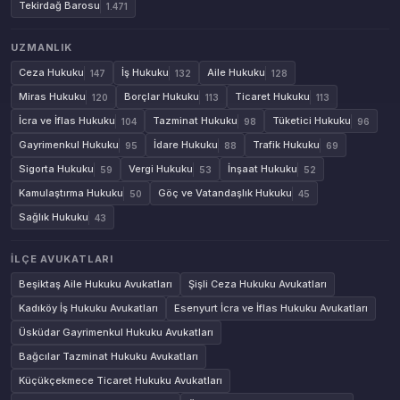
Tekirdağ Barosu
1.471
UZMANLIK
Ceza Hukuku
İş Hukuku
Aile Hukuku
147
132
128
Miras Hukuku
Borçlar Hukuku
Ticaret Hukuku
120
113
113
İcra ve İflas Hukuku
Tazminat Hukuku
Tüketici Hukuku
104
98
96
Gayrimenkul Hukuku
İdare Hukuku
Trafik Hukuku
95
88
69
Sigorta Hukuku
Vergi Hukuku
İnşaat Hukuku
59
53
52
Kamulaştırma Hukuku
Göç ve Vatandaşlık Hukuku
50
45
Sağlık Hukuku
43
İLÇE AVUKATLARI
Beşiktaş Aile Hukuku Avukatları
Şişli Ceza Hukuku Avukatları
Kadıköy İş Hukuku Avukatları
Esenyurt İcra ve İflas Hukuku Avukatları
Üsküdar Gayrimenkul Hukuku Avukatları
Bağcılar Tazminat Hukuku Avukatları
Küçükçekmece Ticaret Hukuku Avukatları