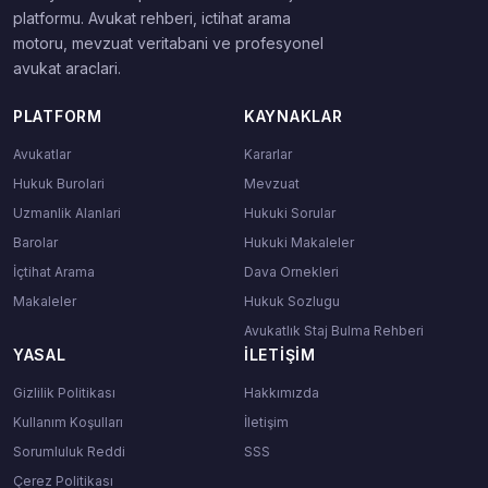
platformu. Avukat rehberi, ictihat arama
motoru, mevzuat veritabani ve profesyonel
avukat araclari.
PLATFORM
KAYNAKLAR
Avukatlar
Kararlar
Hukuk Burolari
Mevzuat
Uzmanlik Alanlari
Hukuki Sorular
Barolar
Hukuki Makaleler
İçtihat Arama
Dava Ornekleri
Makaleler
Hukuk Sozlugu
Avukatlık Staj Bulma Rehberi
YASAL
İLETIŞIM
Gizlilik Politikası
Hakkımızda
Kullanım Koşulları
İletişim
Sorumluluk Reddi
SSS
Çerez Politikası