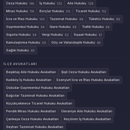
Ceza Hukuku
İş Hukuku
Aile Hukuku
146
132
128
Miras Hukuku
Borçlar Hukuku
Ticaret Hukuku
119
113
112
İcra ve İflas Hukuku
Tazminat Hukuku
Tüketici Hukuku
104
98
96
Gayrimenkul Hukuku
İdare Hukuku
Trafik Hukuku
94
88
69
Sigorta Hukuku
Vergi Hukuku
İnşaat Hukuku
59
52
51
Kamulaştırma Hukuku
Göç ve Vatandaşlık Hukuku
50
44
Sağlık Hukuku
43
İLÇE AVUKATLARI
Beşiktaş Aile Hukuku Avukatları
Şişli Ceza Hukuku Avukatları
Kadıköy İş Hukuku Avukatları
Esenyurt İcra ve İflas Hukuku Avukatları
Üsküdar Gayrimenkul Hukuku Avukatları
Bağcılar Tazminat Hukuku Avukatları
Küçükçekmece Ticaret Hukuku Avukatları
Pendik Miras Hukuku Avukatları
Ümraniye Aile Hukuku Avukatları
Çankaya Ceza Hukuku Avukatları
Keçiören İş Hukuku Avukatları
Seyhan Tazminat Hukuku Avukatları