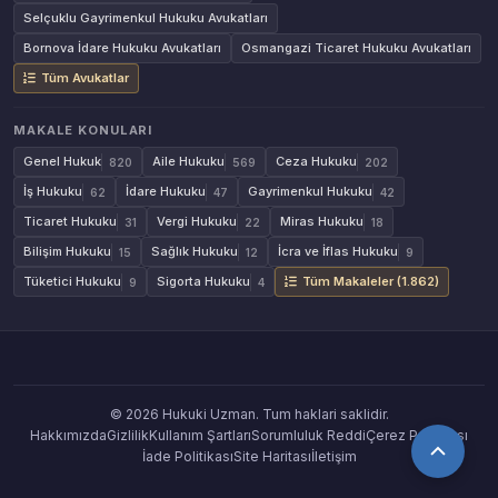
Selçuklu Gayrimenkul Hukuku Avukatları
Bornova İdare Hukuku Avukatları
Osmangazi Ticaret Hukuku Avukatları
Tüm Avukatlar
MAKALE KONULARI
Genel Hukuk
Aile Hukuku
Ceza Hukuku
820
569
202
İş Hukuku
İdare Hukuku
Gayrimenkul Hukuku
62
47
42
Ticaret Hukuku
Vergi Hukuku
Miras Hukuku
31
22
18
Bilişim Hukuku
Sağlık Hukuku
İcra ve İflas Hukuku
15
12
9
Tüketici Hukuku
Sigorta Hukuku
Tüm Makaleler (1.862)
9
4
© 2026 Hukuki Uzman. Tum haklari saklidir.
Hakkımızda
Gizlilik
Kullanım Şartları
Sorumluluk Reddi
Çerez Politikası
İade Politikası
Site Haritası
İletişim