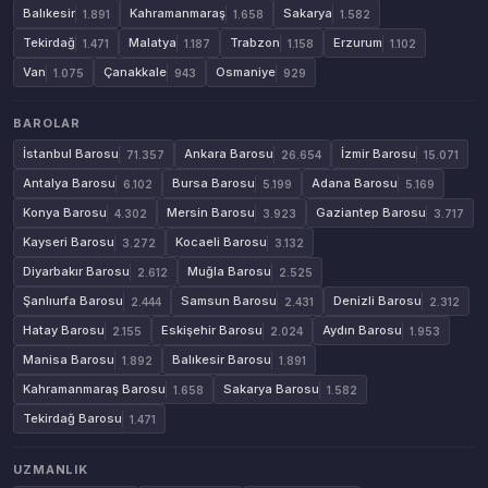
Balıkesir
Kahramanmaraş
Sakarya
1.891
1.658
1.582
Tekirdağ
Malatya
Trabzon
Erzurum
1.471
1.187
1.158
1.102
Van
Çanakkale
Osmaniye
1.075
943
929
BAROLAR
İstanbul Barosu
Ankara Barosu
İzmir Barosu
71.357
26.654
15.071
Antalya Barosu
Bursa Barosu
Adana Barosu
6.102
5.199
5.169
Konya Barosu
Mersin Barosu
Gaziantep Barosu
4.302
3.923
3.717
Kayseri Barosu
Kocaeli Barosu
3.272
3.132
Diyarbakır Barosu
Muğla Barosu
2.612
2.525
Şanlıurfa Barosu
Samsun Barosu
Denizli Barosu
2.444
2.431
2.312
Hatay Barosu
Eskişehir Barosu
Aydın Barosu
2.155
2.024
1.953
Manisa Barosu
Balıkesir Barosu
1.892
1.891
Kahramanmaraş Barosu
Sakarya Barosu
1.658
1.582
Tekirdağ Barosu
1.471
UZMANLIK