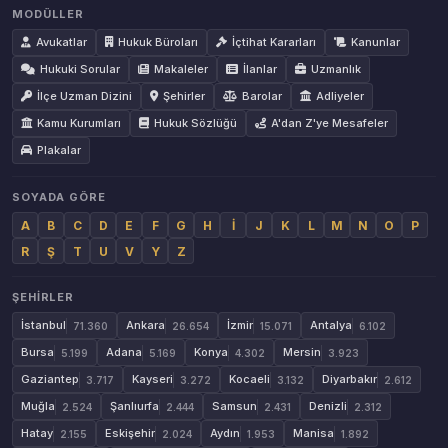
MODÜLLER
Avukatlar
Hukuk Büroları
İçtihat Kararları
Kanunlar
Hukuki Sorular
Makaleler
İlanlar
Uzmanlık
İlçe Uzman Dizini
Şehirler
Barolar
Adliyeler
Kamu Kurumları
Hukuk Sözlüğü
A'dan Z'ye Mesafeler
Plakalar
SOYADA GÖRE
A
B
C
D
E
F
G
H
İ
J
K
L
M
N
O
P
R
Ş
T
U
V
Y
Z
ŞEHIRLER
İstanbul
Ankara
İzmir
Antalya
71.360
26.654
15.071
6.102
Bursa
Adana
Konya
Mersin
5.199
5.169
4.302
3.923
Gaziantep
Kayseri
Kocaeli
Diyarbakır
3.717
3.272
3.132
2.612
Muğla
Şanlıurfa
Samsun
Denizli
2.524
2.444
2.431
2.312
Hatay
Eskişehir
Aydın
Manisa
2.155
2.024
1.953
1.892