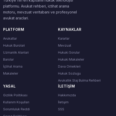
Turkiye'nin en kapsamli hukuk teknolojisi
platformu. Avukat rehberi, ictihat arama
motoru, mevzuat veritabani ve profesyonel
avukat araclari.
PLATFORM
KAYNAKLAR
Avukatlar
Kararlar
Hukuk Burolari
Mevzuat
Uzmanlik Alanlari
Hukuki Sorular
Barolar
Hukuki Makaleler
İçtihat Arama
Dava Ornekleri
Makaleler
Hukuk Sozlugu
Avukatlık Staj Bulma Rehberi
YASAL
İLETIŞIM
Gizlilik Politikası
Hakkımızda
Kullanım Koşulları
İletişim
Sorumluluk Reddi
SSS