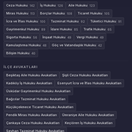
Ceza Hukuku
İş Hukuku
Aile Hukuku
142
126
123
Miras Hukuku
Borçlar Hukuku
Ticaret Hukuku
113
108
105
İcra ve İflas Hukuku
Tazminat Hukuku
Tüketici Hukuku
100
92
91
Gayrimenkul Hukuku
İdare Hukuku
Trafik Hukuku
89
85
65
Sigorta Hukuku
İnşaat Hukuku
Vergi Hukuku
56
49
49
Kamulaştırma Hukuku
Göç ve Vatandaşlık Hukuku
48
42
Bilişim Hukuku
40
İLÇE AVUKATLARI
Beşiktaş Aile Hukuku Avukatları
Şişli Ceza Hukuku Avukatları
Kadıköy İş Hukuku Avukatları
Esenyurt İcra ve İflas Hukuku Avukatları
Üsküdar Gayrimenkul Hukuku Avukatları
Bağcılar Tazminat Hukuku Avukatları
Küçükçekmece Ticaret Hukuku Avukatları
Pendik Miras Hukuku Avukatları
Ümraniye Aile Hukuku Avukatları
Çankaya Ceza Hukuku Avukatları
Keçiören İş Hukuku Avukatları
Seyhan Tazminat Hukuku Avukatları