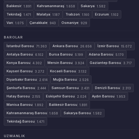
Balıkesir
Kahramanmaraş
Sakarya
1.891
1.658
1.582
Tekirdağ
Malatya
Trabzon
Erzurum
1.471
1.187
1.160
1.102
Van
Çanakkale
Osmaniye
1.075
943
929
BAROLAR
İstanbul Barosu
Ankara Barosu
İzmir Barosu
71.363
26.656
15.072
Antalya Barosu
Bursa Barosu
Adana Barosu
6.102
5.199
5.170
Konya Barosu
Mersin Barosu
Gaziantep Barosu
4.302
3.924
3.717
Kayseri Barosu
Kocaeli Barosu
3.272
3.132
Diyarbakır Barosu
Muğla Barosu
2.614
2.526
Şanlıurfa Barosu
Samsun Barosu
Denizli Barosu
2.444
2.431
2.313
Hatay Barosu
Eskişehir Barosu
Aydın Barosu
2.155
2.024
1.953
Manisa Barosu
Balıkesir Barosu
1.892
1.891
Kahramanmaraş Barosu
Sakarya Barosu
1.658
1.582
Tekirdağ Barosu
1.471
UZMANLIK