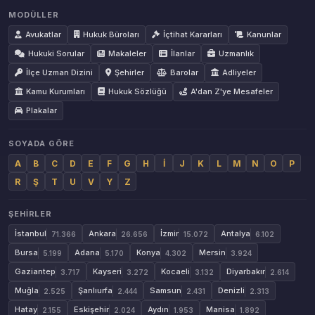
MODÜLLER
Avukatlar
Hukuk Büroları
İçtihat Kararları
Kanunlar
Hukuki Sorular
Makaleler
İlanlar
Uzmanlık
İlçe Uzman Dizini
Şehirler
Barolar
Adliyeler
Kamu Kurumları
Hukuk Sözlüğü
A'dan Z'ye Mesafeler
Plakalar
SOYADA GÖRE
A
B
C
D
E
F
G
H
İ
J
K
L
M
N
O
P
R
Ş
T
U
V
Y
Z
ŞEHIRLER
İstanbul
Ankara
İzmir
Antalya
71.366
26.656
15.072
6.102
Bursa
Adana
Konya
Mersin
5.199
5.170
4.302
3.924
Gaziantep
Kayseri
Kocaeli
Diyarbakır
3.717
3.272
3.132
2.614
Muğla
Şanlıurfa
Samsun
Denizli
2.525
2.444
2.431
2.313
Hatay
Eskişehir
Aydın
Manisa
2.155
2.024
1.953
1.892