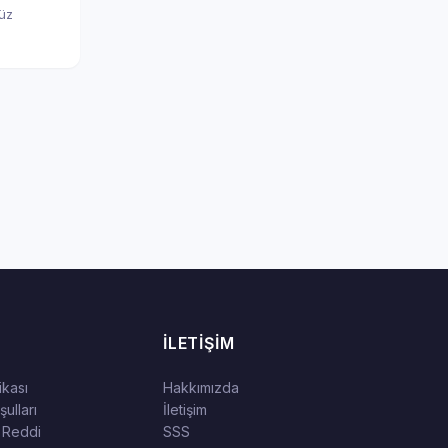
nüz
İLETIŞIM
tikası
Hakkımızda
ulları
İletişim
 Reddi
SSS