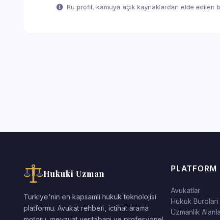
Bu profil, kamuya açık kaynaklardan elde edilen bil
PLATFORM
Hukuki Uzman
Avukatlar
Turkiye'nin en kapsamli hukuk teknolojisi
Hukuk Burolari
platformu. Avukat rehberi, ictihat arama
Uzmanlik Alanla
motoru, mevzuat veritabani ve profesyonel