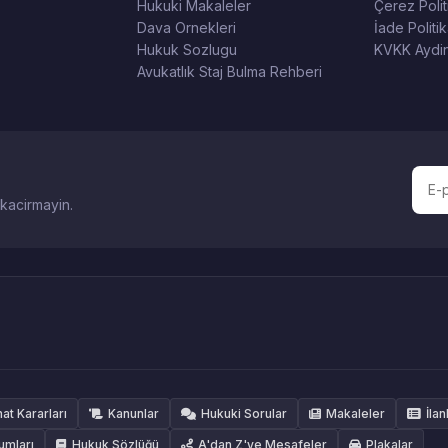
Hukuki Makaleler
Çerez Polit
Dava Ornekleri
İade Politik
Hukuk Sozlugu
KVKK Aydin
Avukatlık Staj Bulma Rehberi
 kacirmayin.
hat Kararları
Kanunlar
Hukuki Sorular
Makaleler
İlan
umları
Hukuk Sözlüğü
A'dan Z'ye Mesafeler
Plakalar