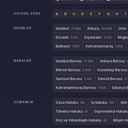
SOYADA GÖRE
A
B
C
D
E
F
G
H
İ
ŞEHIRLER
İstanbul
Ankara
İzmir
71.366
26.656
Kocaeli
Diyarbakır
Muğla
3.132
2.614
Balıkesir
Kahramanmaraş
1.891
1.658
BAROLAR
İstanbul Barosu
Ankara Barosu
71.363
Mersin Barosu
Gaziantep Barosu
3.924
Samsun Barosu
Denizli Barosu
2.431
2.
Kahramanmaraş Barosu
Sakarya 
1.658
UZMANLIK
Ceza Hukuku
İş Hukuku
Aile
142
126
Tüketici Hukuku
Gayrimenkul Hukuk
91
Göç ve Vatandaşlık Hukuku
Bilişim 
42