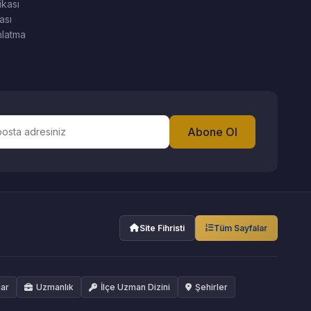
ikası
ası
latma
Abone Ol
Site Fihristi
Tüm Sayfalar
lar
Uzmanlık
İlçe Uzman Dizini
Şehirler