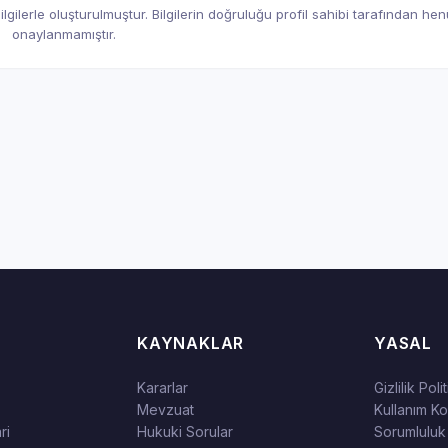
gilerle oluşturulmuştur. Bilgilerin doğruluğu profil sahibi tarafından he
onaylanmamıştır.
KAYNAKLAR
YASAL
Kararlar
Gizlilik Poli
Mevzuat
Kullanım Koş
ri
Hukuki Sorular
Sorumluluk