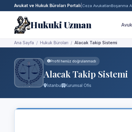
Avukat ve Hukuk Büroları Portalı
|
Ceza Avukatları
Boşanma Av
Hukuki Uzman
Avuk
Ana Sayfa
Hukuk Büroları
Alacak Takip Sistemi
Profil henüz doğrulanmadı
Alacak Takip Sistemi
İstanbul
Kurumsal Ofis