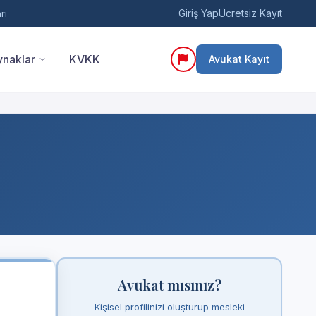
Giriş Yap
Ücretsiz Kayıt
rı
naklar
KVKK
Avukat Kayıt
Avukat mısınız?
Kişisel profilinizi oluşturup mesleki