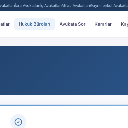
ukatları
İcra Avukatları
İş Avukatları
Miras Avukatları
Gayrimenkul Avukatla
atlar
Hukuk Büroları
Avukata Sor
Kararlar
Kay