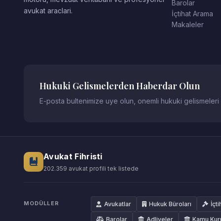
Barolar
avukat araclari.
İçtihat Arama
Makaleler
Hukuki Gelismelerden Haberdar Olun
E-posta bultenimize uye olun, onemli hukuki gelismeleri
Avukat Fihristi
202.359 avukat profili tek listede
MODÜLLER
Avukatlar
Hukuk Büroları
İçti
Barolar
Adliyeler
Kamu Kur