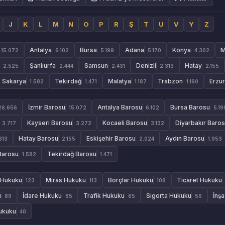
J
K
L
M
N
O
P
R
Ş
T
U
V
Y
Z
Antalya
Bursa
Adana
Konya
M
15.072
6.102
5.199
5.170
4.302
Şanlıurfa
Samsun
Denizli
Hatay
2.525
2.444
2.431
2.313
2.155
Sakarya
Tekirdağ
Malatya
Trabzon
Erzu
1.582
1.471
1.187
1.160
İzmir Barosu
Antalya Barosu
Bursa Barosu
26.656
15.072
6.102
5.19
Kayseri Barosu
Kocaeli Barosu
Diyarbakır Baro
3.717
3.272
3.132
Hatay Barosu
Eskişehir Barosu
Aydın Barosu
313
2.155
2.024
1.953
Barosu
Tekirdağ Barosu
1.582
1.471
 Hukuku
Miras Hukuku
Borçlar Hukuku
Ticaret Hukuku
123
113
108
u
İdare Hukuku
Trafik Hukuku
Sigorta Hukuku
İnş
89
85
65
56
Hukuku
40