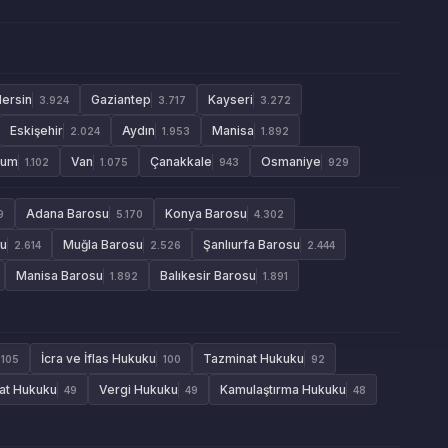
ersin
Gaziantep
Kayseri
3.924
3.717
3.272
Eskişehir
Aydın
Manisa
2.024
1.953
1.892
rum
Van
Çanakkale
Osmaniye
1.102
1.075
943
929
Adana Barosu
Konya Barosu
9
5.170
4.302
su
Muğla Barosu
Şanlıurfa Barosu
2.614
2.526
2.444
Manisa Barosu
Balıkesir Barosu
1.892
1.891
İcra ve İflas Hukuku
Tazminat Hukuku
105
100
92
aat Hukuku
Vergi Hukuku
Kamulaştırma Hukuku
49
49
48