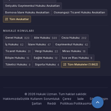
Selçuklu Gayrimenkul Hukuku Avukatları
Bornova İdare Hukuku Avukatları
Osmangazi Ticaret Hukuku Avukatları
Tüm Avukatlar
MAKALE KONULARI
Genel Hukuk
Aile Hukuku
Ceza Hukuku
820
569
202
İş Hukuku
İdare Hukuku
Gayrimenkul Hukuku
62
47
42
Ticaret Hukuku
Vergi Hukuku
Miras Hukuku
31
22
18
Bilişim Hukuku
Sağlık Hukuku
İcra ve İflas Hukuku
15
12
9
Tüketici Hukuku
Sigorta Hukuku
Tüm Makaleler (1.862)
9
4
© 2026 Hukuki Uzman. Tum haklari saklidir.
Hakkımızda
Gizlilik
Kullanım
Sorumluluk
Çerez
İade
Site
İletişim
Şartları
Reddi
Politikası
Politikası
Haritası