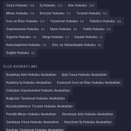
Ceza Hukuku
İş Hukuku
Aile Hukuku
146
132
128
Miras Hukuku
Borçlar Hukuku
Ticaret Hukuku
119
113
112
İcra ve İflas Hukuku
Tazminat Hukuku
Tüketici Hukuku
104
98
96
Gayrimenkul Hukuku
İdare Hukuku
Trafik Hukuku
94
88
69
Sigorta Hukuku
Vergi Hukuku
İnşaat Hukuku
59
52
51
Kamulaştırma Hukuku
Göç ve Vatandaşlık Hukuku
50
44
Sağlık Hukuku
43
İLÇE AVUKATLARI
Beşiktaş Aile Hukuku Avukatları
Şişli Ceza Hukuku Avukatları
Kadıköy İş Hukuku Avukatları
Esenyurt İcra ve İflas Hukuku Avukatları
Üsküdar Gayrimenkul Hukuku Avukatları
Bağcılar Tazminat Hukuku Avukatları
Küçükçekmece Ticaret Hukuku Avukatları
Pendik Miras Hukuku Avukatları
Ümraniye Aile Hukuku Avukatları
Çankaya Ceza Hukuku Avukatları
Keçiören İş Hukuku Avukatları
Seyhan Tazminat Hukuku Avukatları