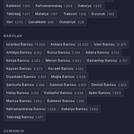
Balıkesir
Kahramanmaraş
Sakarya
1.891
1.658
1.582
Tekirdağ
Malatya
Trabzon
Erzurum
1.471
1.187
1.158
1.102
Van
Çanakkale
Osmaniye
1.075
943
929
BAROLAR
İstanbul Barosu
Ankara Barosu
İzmir Barosu
71.359
26.655
15.071
Antalya Barosu
Bursa Barosu
Adana Barosu
6.102
5.199
5.170
Konya Barosu
Mersin Barosu
Gaziantep Barosu
4.302
3.923
3.717
Kayseri Barosu
Kocaeli Barosu
3.272
3.132
Diyarbakır Barosu
Muğla Barosu
2.614
2.526
Şanlıurfa Barosu
Samsun Barosu
Denizli Barosu
2.444
2.431
2.312
Hatay Barosu
Eskişehir Barosu
Aydın Barosu
2.155
2.024
1.953
Manisa Barosu
Balıkesir Barosu
1.892
1.891
Kahramanmaraş Barosu
Sakarya Barosu
1.658
1.582
Tekirdağ Barosu
1.471
UZMANLIK