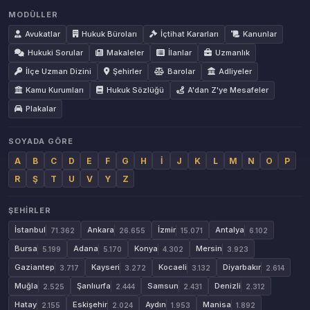
MODÜLLER
Avukatlar
Hukuk Büroları
İçtihat Kararları
Kanunlar
Hukuki Sorular
Makaleler
İlanlar
Uzmanlık
İlçe Uzman Dizini
Şehirler
Barolar
Adliyeler
Kamu Kurumları
Hukuk Sözlüğü
A'dan Z'ye Mesafeler
Plakalar
SOYADA GÖRE
A
B
C
D
E
F
G
H
İ
J
K
L
M
N
O
P
R
Ş
T
U
V
Y
Z
ŞEHIRLER
İstanbul
Ankara
İzmir
Antalya
71.362
26.655
15.071
6.102
Bursa
Adana
Konya
Mersin
5.199
5.170
4.302
3.923
Gaziantep
Kayseri
Kocaeli
Diyarbakır
3.717
3.272
3.132
2.614
Muğla
Şanlıurfa
Samsun
Denizli
2.525
2.444
2.431
2.312
Hatay
Eskişehir
Aydın
Manisa
2.155
2.024
1.953
1.892