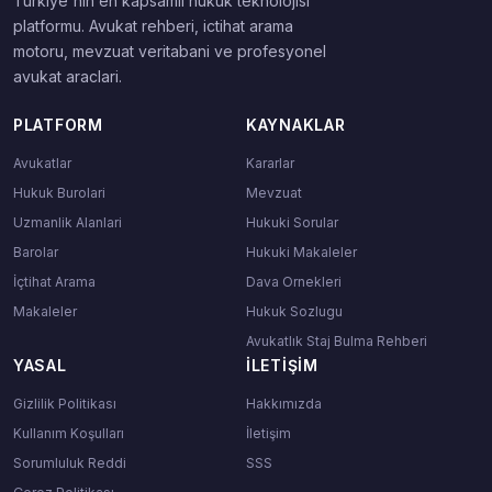
Turkiye'nin en kapsamli hukuk teknolojisi
platformu. Avukat rehberi, ictihat arama
motoru, mevzuat veritabani ve profesyonel
avukat araclari.
PLATFORM
KAYNAKLAR
Avukatlar
Kararlar
Hukuk Burolari
Mevzuat
Uzmanlik Alanlari
Hukuki Sorular
Barolar
Hukuki Makaleler
İçtihat Arama
Dava Ornekleri
Makaleler
Hukuk Sozlugu
Avukatlık Staj Bulma Rehberi
YASAL
İLETIŞIM
Gizlilik Politikası
Hakkımızda
Kullanım Koşulları
İletişim
Sorumluluk Reddi
SSS