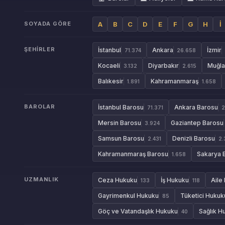
SOYADA GÖRE
A
B
C
D
E
F
G
H
İ
ŞEHIRLER
İstanbul
Ankara
İzmir
71.374
26.658
Kocaeli
Diyarbakır
Muğla
3.132
2.615
Balıkesir
Kahramanmaraş
1.891
1.658
BAROLAR
İstanbul Barosu
Ankara Barosu
71.371
2
Mersin Barosu
Gaziantep Barosu
3.924
Samsun Barosu
Denizli Barosu
2.431
2.
Kahramanmaraş Barosu
Sakarya 
1.658
UZMANLIK
Ceza Hukuku
İş Hukuku
Aile
133
118
Gayrimenkul Hukuku
Tüketici Hukuk
85
Göç ve Vatandaşlık Hukuku
Sağlık H
40