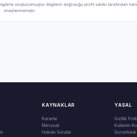
gilerle oluşturulmuştur. Bilgilerin doğruluğu profil sahibi tarafından he
onaylanmamıştır.
KAYNAKLAR
YASAL
Kararlar
Gizlilik Poli
Mevzuat
Kullanim Kos
ri
Hukuki Sorular
Sorumluluk