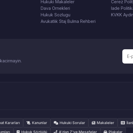
Hukuki Makaleler
Cerez Polit
Dava Ornekleri
Iade Politik
Hukuk Sozlugu
KVKK Aydin
Avukatlık Staj Bulma Rehberi
 kacirmayin.
hat Kararları
Kanunlar
Hukuki Sorular
Makaleler
İlan
umları
Hukuk Sözlüğü
A'dan Z'ye Mesafeler
Plakalar