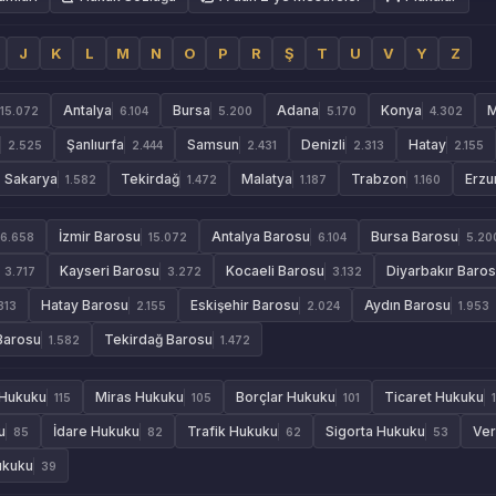
J
K
L
M
N
O
P
R
Ş
T
U
V
Y
Z
Antalya
Bursa
Adana
Konya
M
15.072
6.104
5.200
5.170
4.302
Şanlıurfa
Samsun
Denizli
Hatay
2.525
2.444
2.431
2.313
2.155
Sakarya
Tekirdağ
Malatya
Trabzon
Erzu
1.582
1.472
1.187
1.160
İzmir Barosu
Antalya Barosu
Bursa Barosu
6.658
15.072
6.104
5.20
Kayseri Barosu
Kocaeli Barosu
Diyarbakır Baro
3.717
3.272
3.132
Hatay Barosu
Eskişehir Barosu
Aydın Barosu
313
2.155
2.024
1.953
Barosu
Tekirdağ Barosu
1.582
1.472
 Hukuku
Miras Hukuku
Borçlar Hukuku
Ticaret Hukuku
115
105
101
u
İdare Hukuku
Trafik Hukuku
Sigorta Hukuku
Ver
85
82
62
53
ukuku
39