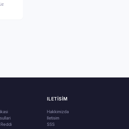
nüz
ILETISIM
tikasi
Hakkimizda
ullari
Iletisim
 Reddi
SSS