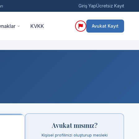
Giriş Yap
Ücretsiz Kayıt
rı
naklar
KVKK
Avukat Kayıt
Avukat mısınız?
Kişisel profilinizi oluşturup mesleki