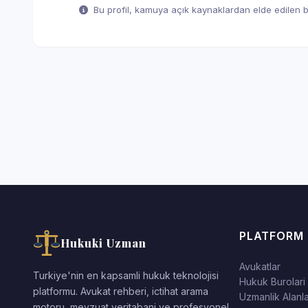
Bu profil, kamuya açık kaynaklardan elde edilen bil
PLATFORM
Hukuki Uzman
Avukatlar
Turkiye'nin en kapsamli hukuk teknolojisi
Hukuk Burolari
platformu. Avukat rehberi, ictihat arama
Uzmanlik Alanla
motoru, mevzuat veritabani ve profesyonel