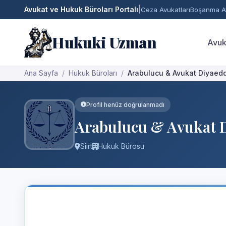
Avukat ve Hukuk Büroları Portalı
|
Ceza Avukatları
Boşanma Av
Hukuki Uzman
Avuk
Ana Sayfa
Hukuk Büroları
Arabulucu & Avukat Diyaedd
Profil henüz doğrulanmadı
Arabulucu & Avukat D
Siirt
Hukuk Bürosu