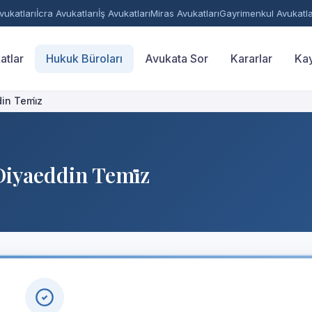
ukatları
İcra Avukatları
İş Avukatları
Miras Avukatları
Gayrimenkul Avukatla
atlar
Hukuk Büroları
Avukata Sor
Kararlar
Kay
in Temi̇z
iyaeddin Temi̇z