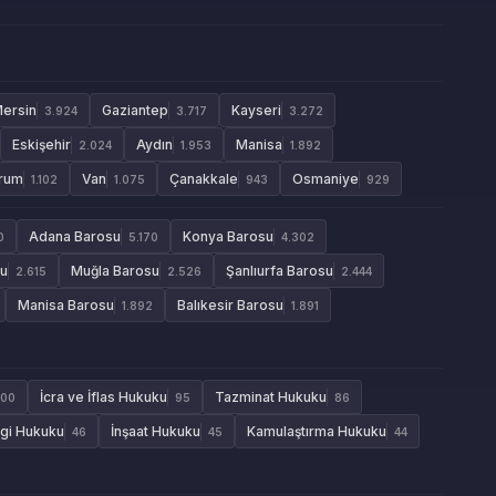
ersin
Gaziantep
Kayseri
3.924
3.717
3.272
Eskişehir
Aydın
Manisa
2.024
1.953
1.892
rum
Van
Çanakkale
Osmaniye
1.102
1.075
943
929
Adana Barosu
Konya Barosu
0
5.170
4.302
su
Muğla Barosu
Şanlıurfa Barosu
2.615
2.526
2.444
Manisa Barosu
Balıkesir Barosu
1.892
1.891
İcra ve İflas Hukuku
Tazminat Hukuku
100
95
86
gi Hukuku
İnşaat Hukuku
Kamulaştırma Hukuku
46
45
44