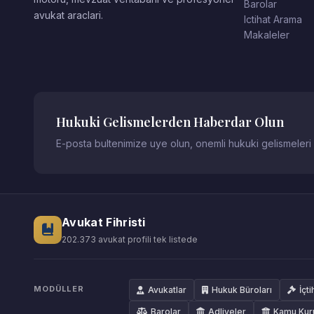
Barolar
avukat araclari.
Ictihat Arama
Makaleler
Hukuki Gelismelerden Haberdar Olun
E-posta bultenimize uye olun, onemli hukuki gelismeleri
Avukat Fihristi
202.373 avukat profili tek listede
MODÜLLER
Avukatlar
Hukuk Büroları
İçti
Barolar
Adliyeler
Kamu Kur