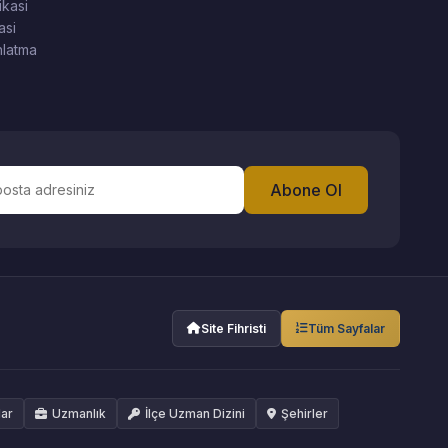
ikasi
asi
latma
Abone Ol
Site Fihristi
Tüm Sayfalar
lar
Uzmanlık
İlçe Uzman Dizini
Şehirler