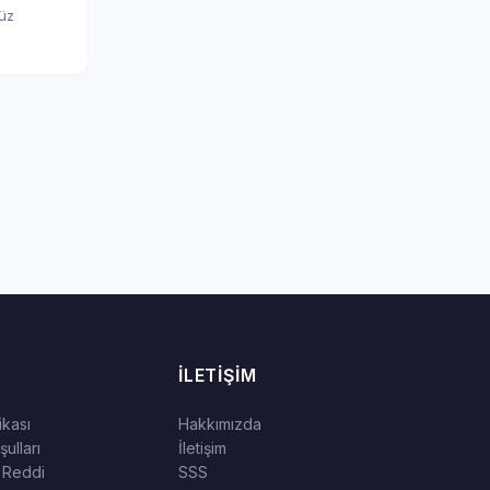
nüz
İLETIŞIM
tikası
Hakkımızda
ulları
İletişim
 Reddi
SSS