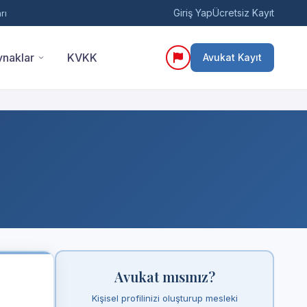
Giriş Yap
Ücretsiz Kayıt
rı
naklar
KVKK
Avukat Kayıt
Avukat mısınız?
Kişisel profilinizi oluşturup mesleki