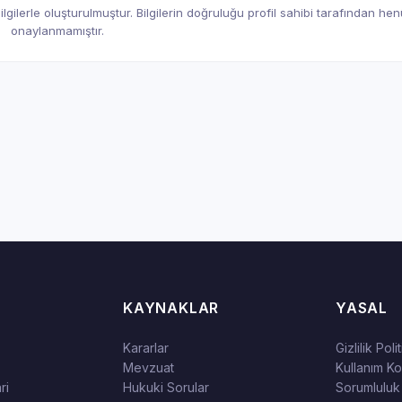
gilerle oluşturulmuştur. Bilgilerin doğruluğu profil sahibi tarafından he
onaylanmamıştır.
KAYNAKLAR
YASAL
Kararlar
Gizlilik Poli
Mevzuat
Kullanım Koş
ri
Hukuki Sorular
Sorumluluk