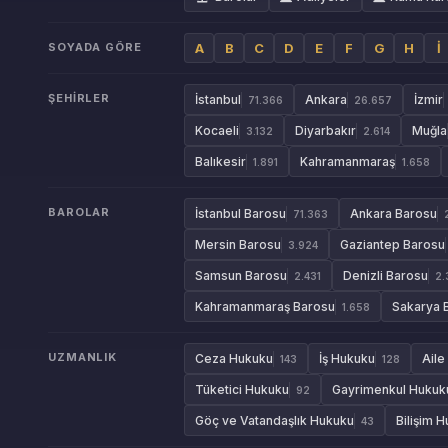
SOYADA GÖRE
A
B
C
D
E
F
G
H
İ
ŞEHIRLER
İstanbul
Ankara
İzmir
71.366
26.657
Kocaeli
Diyarbakır
Muğla
3.132
2.614
Balıkesir
Kahramanmaraş
1.891
1.658
BAROLAR
İstanbul Barosu
Ankara Barosu
71.363
Mersin Barosu
Gaziantep Barosu
3.924
Samsun Barosu
Denizli Barosu
2.431
2.
Kahramanmaraş Barosu
Sakarya 
1.658
UZMANLIK
Ceza Hukuku
İş Hukuku
Aile
143
128
Tüketici Hukuku
Gayrimenkul Hukuk
92
Göç ve Vatandaşlık Hukuku
Bilişim 
43