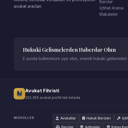
Barolar
avukat araclari.
İçtihat Arama
Makaleler
Hukuki Gelismelerden Haberdar Olun
E-posta bultenimize uye olun, onemli hukuki gelismeleri
Avukat Fihristi
202.359 avukat profili tek listede
MODÜLLER
Avukatlar
Hukuk Büroları
İçti
Barolar
Adliyeler
Kamu Kur