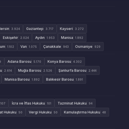
ersin
Gaziantep
Kayseri
3.924
3.717
3.272
Eskişehir
Aydın
Manisa
2.024
1.953
1.892
rum
Van
Çanakkale
Osmaniye
1.102
1.075
943
929
Adana Barosu
Konya Barosu
9
5.170
4.302
su
Muğla Barosu
Şanlıurfa Barosu
2.614
2.526
2.444
Manisa Barosu
Balıkesir Barosu
1.892
1.891
İcra ve İflas Hukuku
Tazminat Hukuku
107
101
94
aat Hukuku
Vergi Hukuku
Kamulaştırma Hukuku
50
50
48