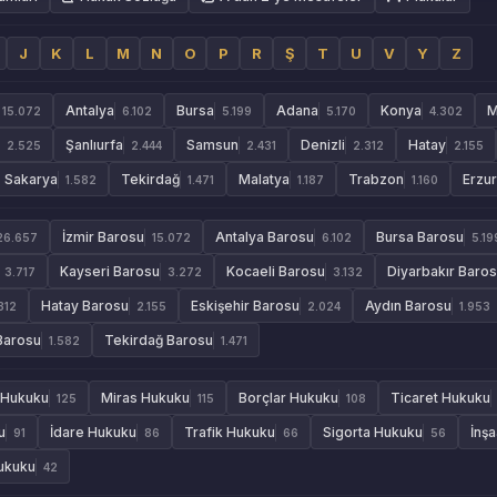
J
K
L
M
N
O
P
R
Ş
T
U
V
Y
Z
Antalya
Bursa
Adana
Konya
M
15.072
6.102
5.199
5.170
4.302
Şanlıurfa
Samsun
Denizli
Hatay
2.525
2.444
2.431
2.312
2.155
Sakarya
Tekirdağ
Malatya
Trabzon
Erzu
1.582
1.471
1.187
1.160
İzmir Barosu
Antalya Barosu
Bursa Barosu
26.657
15.072
6.102
5.19
Kayseri Barosu
Kocaeli Barosu
Diyarbakır Baro
3.717
3.272
3.132
Hatay Barosu
Eskişehir Barosu
Aydın Barosu
312
2.155
2.024
1.953
Barosu
Tekirdağ Barosu
1.582
1.471
 Hukuku
Miras Hukuku
Borçlar Hukuku
Ticaret Hukuku
125
115
108
u
İdare Hukuku
Trafik Hukuku
Sigorta Hukuku
İnş
91
86
66
56
Hukuku
42