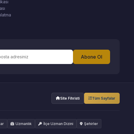
ikası
ası
latma
Abone Ol
Site Fihristi
Tüm Sayfalar
lar
Uzmanlık
İlçe Uzman Dizini
Şehirler