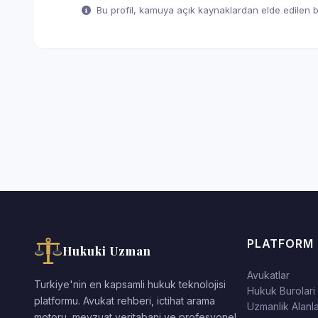
Bu profil, kamuya açık kaynaklardan elde edilen bil
PLATFORM
Hukuki Uzman
Avukatlar
Turkiye'nin en kapsamli hukuk teknolojisi
Hukuk Burolari
platformu. Avukat rehberi, ictihat arama
Uzmanlik Alanla
motoru, mevzuat veritabani ve profesyonel