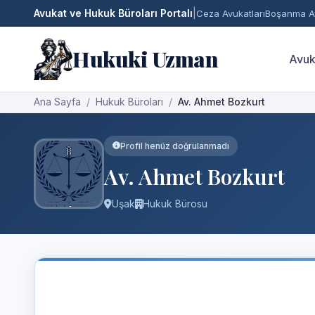
Avukat ve Hukuk Büroları Portalı
|
Ceza Avukatları
Boşanma Av
Hukuki Uzman
Avuk
Ana Sayfa
Hukuk Büroları
Av. Ahmet Bozkurt
Profil henüz doğrulanmadı
Av. Ahmet Bozkurt
Uşak
Hukuk Bürosu