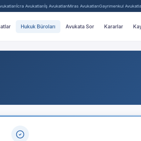
ukatları
İcra Avukatları
İş Avukatları
Miras Avukatları
Gayrimenkul Avukatla
atlar
Hukuk Büroları
Avukata Sor
Kararlar
Kay