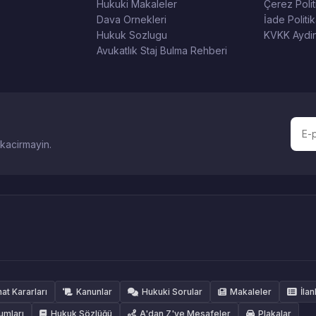
Hukuki Makaleler
Çerez Polit
Dava Ornekleri
İade Politik
Hukuk Sozlugu
KVKK Aydin
Avukatlık Staj Bulma Rehberi
 kacirmayin.
hat Kararları
Kanunlar
Hukuki Sorular
Makaleler
İlan
umları
Hukuk Sözlüğü
A'dan Z'ye Mesafeler
Plakalar