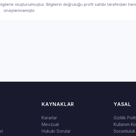
gilerle oluşturulmuştur. Bilgilerin doğruluğu profil sahibi tarafından he
onaylanmamıştır.
KAYNAKLAR
YASAL
Kararlar
Gizlilik Poli
Mevzuat
Kullanım Koş
ri
Hukuki Sorular
Sorumluluk