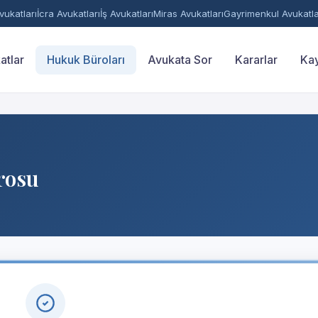
ukatları
İcra Avukatları
İş Avukatları
Miras Avukatları
Gayrimenkul Avukatla
atlar
Hukuk Büroları
Avukata Sor
Kararlar
Kay
rosu