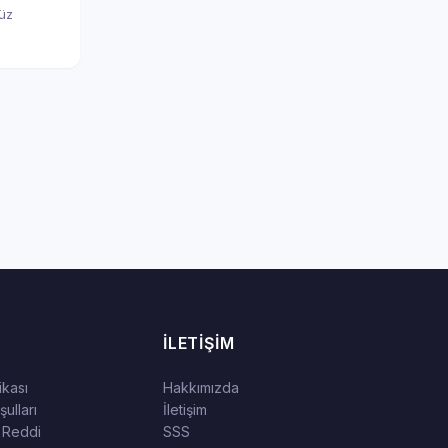
nüz
İLETIŞIM
tikası
Hakkımızda
ulları
İletişim
 Reddi
SSS