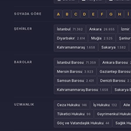
SOYADA GÖRE
A
B
C
D
E
F
G
H
İ
ŞEHIRLER
İstanbul
Ankara
İzmir
71.362
26.655
Diyarbakır
Muğla
Şanlıur
2.614
2.525
Kahramanmaraş
Sakarya
1.658
1.582
BAROLAR
İstanbul Barosu
Ankara Barosu
71.359
Mersin Barosu
Gaziantep Barosu
3.923
Samsun Barosu
Denizli Barosu
2.431
2.
Kahramanmaraş Barosu
Sakarya 
1.658
UZMANLIK
Ceza Hukuku
İş Hukuku
Aile
146
132
Tüketici Hukuku
Gayrimenkul Hukuk
96
Göç ve Vatandaşlık Hukuku
Sağlık H
44