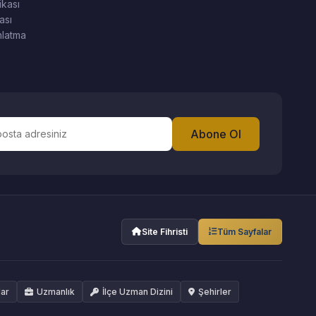
ikası
ası
latma
Abone Ol
Site Fihristi
Tüm Sayfalar
lar
Uzmanlık
İlçe Uzman Dizini
Şehirler