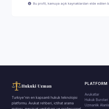
Bu profil, kamuya açık kaynaklardan elde edilen bil
PLATFORM
Hukuki Uzman
Avukatlar
Turkiye'nin en kapsamli hukuk teknolojisi
Hukuk Burolari
platformu. Avukat rehberi, ictihat arama
Uzmanlik Alanla
motoru, mevzuat veritabani ve profesyonel