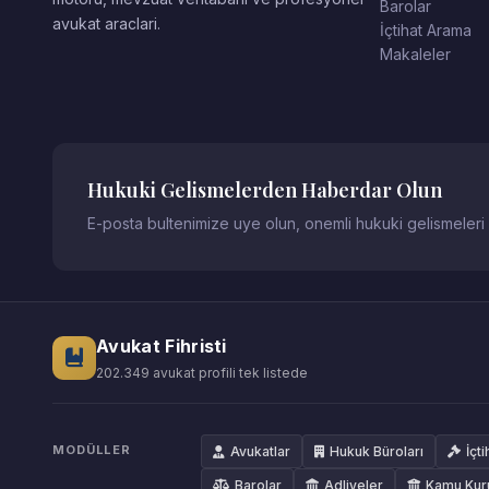
Barolar
avukat araclari.
İçtihat Arama
Makaleler
Hukuki Gelismelerden Haberdar Olun
E-posta bultenimize uye olun, onemli hukuki gelismeleri
Avukat Fihristi
202.349 avukat profili tek listede
MODÜLLER
Avukatlar
Hukuk Büroları
İçti
Barolar
Adliyeler
Kamu Kur