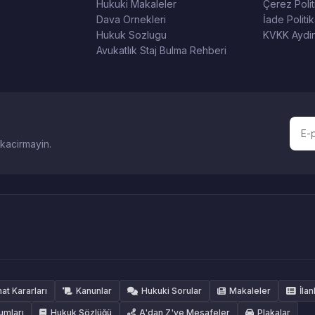
Hukuki Makaleler
Çerez Polit
Dava Ornekleri
İade Politik
Hukuk Sozlugu
KVKK Aydin
Avukatlık Staj Bulma Rehberi
 kacirmayin.
hat Kararları
Kanunlar
Hukuki Sorular
Makaleler
İlan
umları
Hukuk Sözlüğü
A'dan Z'ye Mesafeler
Plakalar