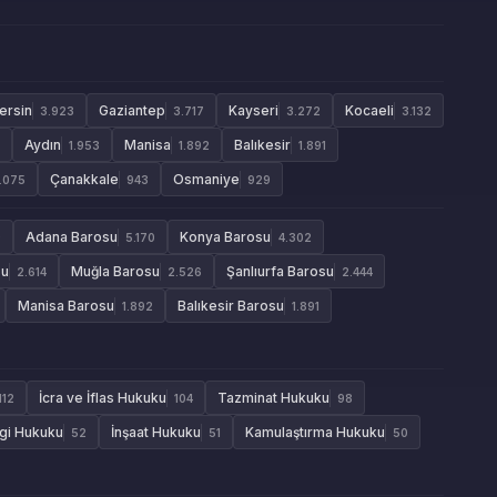
ersin
Gaziantep
Kayseri
Kocaeli
3.923
3.717
3.272
3.132
Aydın
Manisa
Balıkesir
1.953
1.892
1.891
Çanakkale
Osmaniye
1.075
943
929
Adana Barosu
Konya Barosu
9
5.170
4.302
su
Muğla Barosu
Şanlıurfa Barosu
2.614
2.526
2.444
Manisa Barosu
Balıkesir Barosu
1.892
1.891
İcra ve İflas Hukuku
Tazminat Hukuku
112
104
98
gi Hukuku
İnşaat Hukuku
Kamulaştırma Hukuku
52
51
50