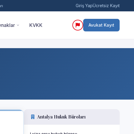
Giriş Yap
Ücretsiz Kayıt
rı
naklar
KVKK
Avukat Kayıt
Antalya Hukuk Büroları
Luiza ersu hukuk bürosu