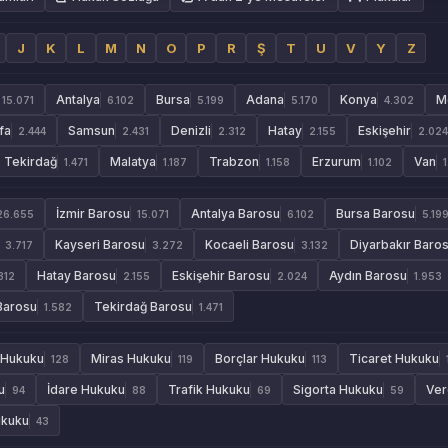
J
K
L
M
N
O
P
R
Ş
T
U
V
Y
Z
Antalya
Bursa
Adana
Konya
M
15.071
6.102
5.199
5.170
4.302
fa
Samsun
Denizli
Hatay
Eskişehir
2.444
2.431
2.312
2.155
2.024
Tekirdağ
Malatya
Trabzon
Erzurum
Van
1.471
1.187
1.158
1.102
İzmir Barosu
Antalya Barosu
Bursa Barosu
26.655
15.071
6.102
5.19
Kayseri Barosu
Kocaeli Barosu
Diyarbakır Baro
3.717
3.272
3.132
Hatay Barosu
Eskişehir Barosu
Aydın Barosu
312
2.155
2.024
1.953
Barosu
Tekirdağ Barosu
1.582
1.471
 Hukuku
Miras Hukuku
Borçlar Hukuku
Ticaret Hukuku
128
119
113
u
İdare Hukuku
Trafik Hukuku
Sigorta Hukuku
Ver
94
88
69
59
ukuku
43