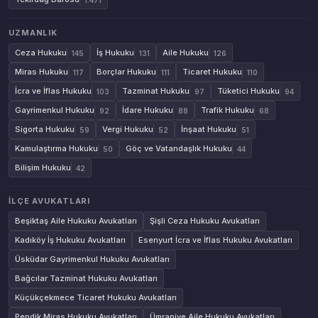
UZMANLIK
Ceza Hukuku
İş Hukuku
Aile Hukuku
145
131
126
Miras Hukuku
Borçlar Hukuku
Ticaret Hukuku
117
111
110
İcra ve İflas Hukuku
Tazminat Hukuku
Tüketici Hukuku
103
97
94
Gayrimenkul Hukuku
İdare Hukuku
Trafik Hukuku
92
88
68
Sigorta Hukuku
Vergi Hukuku
İnşaat Hukuku
59
52
51
Kamulaştırma Hukuku
Göç ve Vatandaşlık Hukuku
50
44
Bilişim Hukuku
42
İLÇE AVUKATLARI
Beşiktaş Aile Hukuku Avukatları
Şişli Ceza Hukuku Avukatları
Kadıköy İş Hukuku Avukatları
Esenyurt İcra ve İflas Hukuku Avukatları
Üsküdar Gayrimenkul Hukuku Avukatları
Bağcılar Tazminat Hukuku Avukatları
Küçükçekmece Ticaret Hukuku Avukatları
Pendik Miras Hukuku Avukatları
Ümraniye Aile Hukuku Avukatları