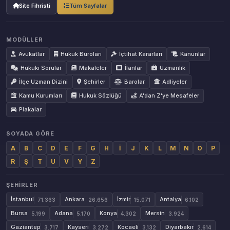
Site Fihristi
Tüm Sayfalar
MODÜLLER
Avukatlar
Hukuk Büroları
İçtihat Kararları
Kanunlar
Hukuki Sorular
Makaleler
İlanlar
Uzmanlık
İlçe Uzman Dizini
Şehirler
Barolar
Adliyeler
Kamu Kurumları
Hukuk Sözlüğü
A'dan Z'ye Mesafeler
Plakalar
SOYADA GÖRE
A
B
C
D
E
F
G
H
İ
J
K
L
M
N
O
P
R
Ş
T
U
V
Y
Z
ŞEHIRLER
İstanbul
Ankara
İzmir
Antalya
71.363
26.656
15.071
6.102
Bursa
Adana
Konya
Mersin
5.199
5.170
4.302
3.924
Gaziantep
Kayseri
Kocaeli
Diyarbakır
3.717
3.272
3.132
2.614