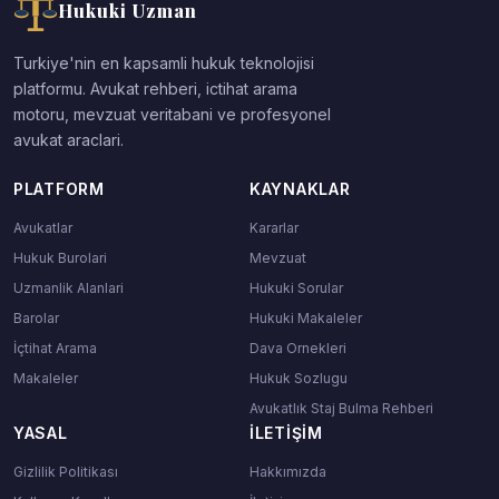
Hukuki Uzman
Turkiye'nin en kapsamli hukuk teknolojisi
platformu. Avukat rehberi, ictihat arama
motoru, mevzuat veritabani ve profesyonel
avukat araclari.
PLATFORM
KAYNAKLAR
Avukatlar
Kararlar
Hukuk Burolari
Mevzuat
Uzmanlik Alanlari
Hukuki Sorular
Barolar
Hukuki Makaleler
İçtihat Arama
Dava Ornekleri
Makaleler
Hukuk Sozlugu
Avukatlık Staj Bulma Rehberi
YASAL
İLETIŞIM
Gizlilik Politikası
Hakkımızda