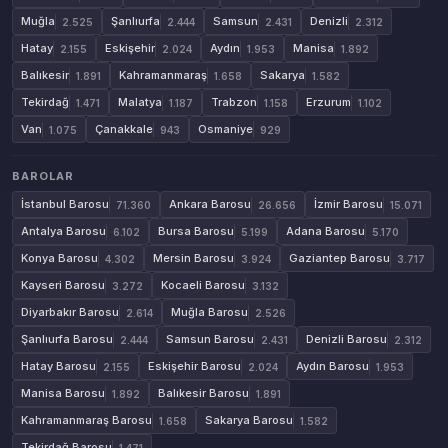
Muğla
Şanlıurfa
Samsun
Denizli
2.525
2.444
2.431
2.312
Hatay
Eskişehir
Aydın
Manisa
2.155
2.024
1.953
1.892
Balıkesir
Kahramanmaraş
Sakarya
1.891
1.658
1.582
Tekirdağ
Malatya
Trabzon
Erzurum
1.471
1.187
1.158
1.102
Van
Çanakkale
Osmaniye
1.075
943
929
BAROLAR
İstanbul Barosu
Ankara Barosu
İzmir Barosu
71.360
26.656
15.071
Antalya Barosu
Bursa Barosu
Adana Barosu
6.102
5.199
5.170
Konya Barosu
Mersin Barosu
Gaziantep Barosu
4.302
3.924
3.717
Kayseri Barosu
Kocaeli Barosu
3.272
3.132
Diyarbakır Barosu
Muğla Barosu
2.614
2.526
Şanlıurfa Barosu
Samsun Barosu
Denizli Barosu
2.444
2.431
2.312
Hatay Barosu
Eskişehir Barosu
Aydın Barosu
2.155
2.024
1.953
Manisa Barosu
Balıkesir Barosu
1.892
1.891
Kahramanmaraş Barosu
Sakarya Barosu
1.658
1.582
Tekirdağ Barosu
1.471