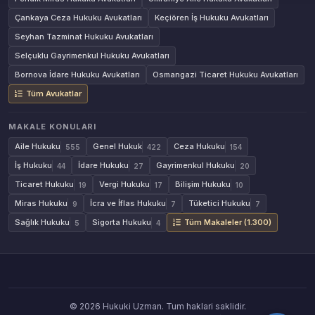
Çankaya Ceza Hukuku Avukatları
Keçiören İş Hukuku Avukatları
Seyhan Tazminat Hukuku Avukatları
Selçuklu Gayrimenkul Hukuku Avukatları
Bornova İdare Hukuku Avukatları
Osmangazi Ticaret Hukuku Avukatları
Tüm Avukatlar
MAKALE KONULARI
Aile Hukuku
Genel Hukuk
Ceza Hukuku
555
422
154
İş Hukuku
İdare Hukuku
Gayrimenkul Hukuku
44
27
20
Ticaret Hukuku
Vergi Hukuku
Bilişim Hukuku
19
17
10
Miras Hukuku
İcra ve İflas Hukuku
Tüketici Hukuku
9
7
7
Sağlık Hukuku
Sigorta Hukuku
Tüm Makaleler (1.300)
5
4
© 2026 Hukuki Uzman. Tum haklari saklidir.