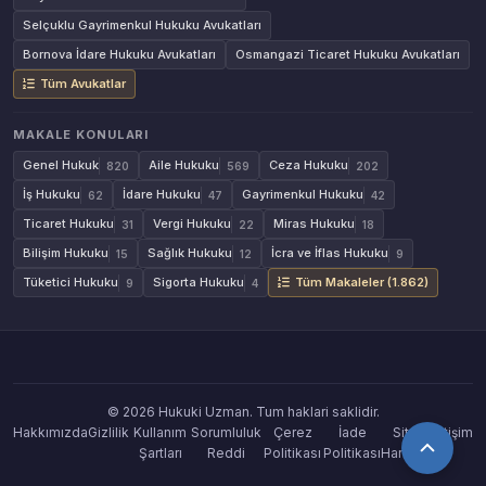
Selçuklu Gayrimenkul Hukuku Avukatları
Bornova İdare Hukuku Avukatları
Osmangazi Ticaret Hukuku Avukatları
Tüm Avukatlar
MAKALE KONULARI
Genel Hukuk
Aile Hukuku
Ceza Hukuku
820
569
202
İş Hukuku
İdare Hukuku
Gayrimenkul Hukuku
62
47
42
Ticaret Hukuku
Vergi Hukuku
Miras Hukuku
31
22
18
Bilişim Hukuku
Sağlık Hukuku
İcra ve İflas Hukuku
15
12
9
Tüketici Hukuku
Sigorta Hukuku
Tüm Makaleler (1.862)
9
4
© 2026 Hukuki Uzman. Tum haklari saklidir.
Hakkımızda
Gizlilik
Kullanım
Sorumluluk
Çerez
İade
Site
İletişim
Şartları
Reddi
Politikası
Politikası
Haritası