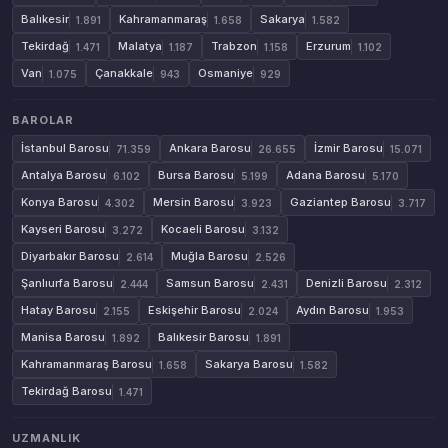
Balıkesir
Kahramanmaraş
Sakarya
1.891
1.658
1.582
Tekirdağ
Malatya
Trabzon
Erzurum
1.471
1.187
1.158
1.102
Van
Çanakkale
Osmaniye
1.075
943
929
BAROLAR
İstanbul Barosu
Ankara Barosu
İzmir Barosu
71.359
26.655
15.071
Antalya Barosu
Bursa Barosu
Adana Barosu
6.102
5.199
5.170
Konya Barosu
Mersin Barosu
Gaziantep Barosu
4.302
3.923
3.717
Kayseri Barosu
Kocaeli Barosu
3.272
3.132
Diyarbakır Barosu
Muğla Barosu
2.614
2.526
Şanlıurfa Barosu
Samsun Barosu
Denizli Barosu
2.444
2.431
2.312
Hatay Barosu
Eskişehir Barosu
Aydın Barosu
2.155
2.024
1.953
Manisa Barosu
Balıkesir Barosu
1.892
1.891
Kahramanmaraş Barosu
Sakarya Barosu
1.658
1.582
Tekirdağ Barosu
1.471
UZMANLIK