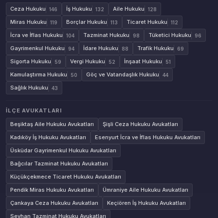
Ceza Hukuku
İş Hukuku
Aile Hukuku
146
132
128
Miras Hukuku
Borçlar Hukuku
Ticaret Hukuku
119
113
112
İcra ve İflas Hukuku
Tazminat Hukuku
Tüketici Hukuku
104
98
96
Gayrimenkul Hukuku
İdare Hukuku
Trafik Hukuku
94
88
69
Sigorta Hukuku
Vergi Hukuku
İnşaat Hukuku
59
52
51
Kamulaştırma Hukuku
Göç ve Vatandaşlık Hukuku
50
44
Sağlık Hukuku
43
İLÇE AVUKATLARI
Beşiktaş Aile Hukuku Avukatları
Şişli Ceza Hukuku Avukatları
Kadıköy İş Hukuku Avukatları
Esenyurt İcra ve İflas Hukuku Avukatları
Üsküdar Gayrimenkul Hukuku Avukatları
Bağcılar Tazminat Hukuku Avukatları
Küçükçekmece Ticaret Hukuku Avukatları
Pendik Miras Hukuku Avukatları
Ümraniye Aile Hukuku Avukatları
Çankaya Ceza Hukuku Avukatları
Keçiören İş Hukuku Avukatları
Seyhan Tazminat Hukuku Avukatları