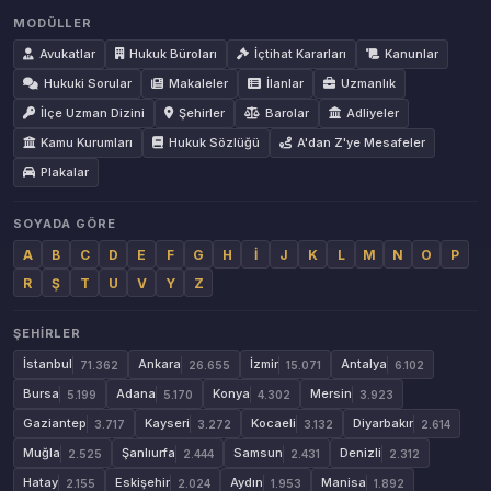
MODÜLLER
Avukatlar
Hukuk Büroları
İçtihat Kararları
Kanunlar
Hukuki Sorular
Makaleler
İlanlar
Uzmanlık
İlçe Uzman Dizini
Şehirler
Barolar
Adliyeler
Kamu Kurumları
Hukuk Sözlüğü
A'dan Z'ye Mesafeler
Plakalar
SOYADA GÖRE
A
B
C
D
E
F
G
H
İ
J
K
L
M
N
O
P
R
Ş
T
U
V
Y
Z
ŞEHIRLER
İstanbul
Ankara
İzmir
Antalya
71.362
26.655
15.071
6.102
Bursa
Adana
Konya
Mersin
5.199
5.170
4.302
3.923
Gaziantep
Kayseri
Kocaeli
Diyarbakır
3.717
3.272
3.132
2.614
Muğla
Şanlıurfa
Samsun
Denizli
2.525
2.444
2.431
2.312
Hatay
Eskişehir
Aydın
Manisa
2.155
2.024
1.953
1.892