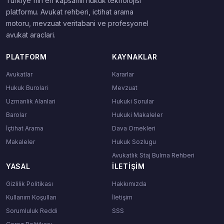
Turkiye'nin en kapsamli hukuk teknolojisi
platformu. Avukat rehberi, ictihat arama
motoru, mevzuat veritabani ve profesyonel
avukat araclari.
PLATFORM
KAYNAKLAR
Avukatlar
Kararlar
Hukuk Burolari
Mevzuat
Uzmanlik Alanlari
Hukuki Sorular
Barolar
Hukuki Makaleler
İçtihat Arama
Dava Ornekleri
Makaleler
Hukuk Sozlugu
Avukatlık Staj Bulma Rehberi
YASAL
İLETIŞIM
Gizlilik Politikası
Hakkımızda
Kullanım Koşulları
İletişim
Sorumluluk Reddi
SSS