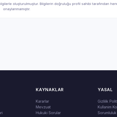
gilerle oluşturulmuştur. Bilgilerin doğruluğu profil sahibi tarafından he
onaylanmamıştır.
KAYNAKLAR
YASAL
Kararlar
Gizlilik Poli
Mevzuat
Kullanim Kos
ri
Hukuki Sorular
Sorumluluk