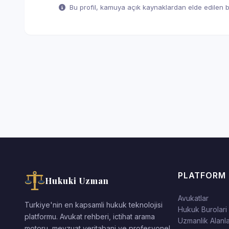
Bu profil, kamuya açık kaynaklardan elde edilen bil
PLATFORM
Hukuki Uzman
Avukatlar
Turkiye'nin en kapsamli hukuk teknolojisi
Hukuk Burolari
platformu. Avukat rehberi, ictihat arama
Uzmanlik Alanla
motoru, mevzuat veritabani ve profesyonel