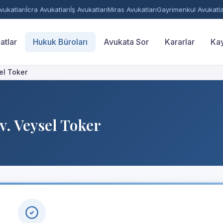
ukatları
İcra Avukatları
İş Avukatları
Miras Avukatları
Gayrimenkul Avukatla
atlar
Hukuk Büroları
Avukata Sor
Kararlar
Kay
el Toker
v. Veysel Toker