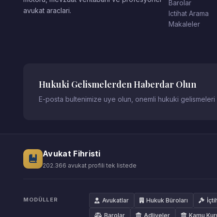
Barolar
avukat araclari.
Ictihat Arama
Makaleler
Hukuki Gelismelerden Haberdar Olun
E-posta bultenimize uye olun, onemli hukuki gelismeleri
Avukat Fihristi
202.366 avukat profili tek listede
MODÜLLER
Avukatlar
Hukuk Büroları
İçti
Barolar
Adliyeler
Kamu Kur