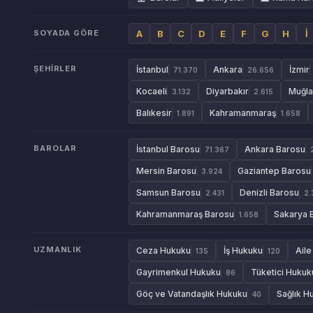
SOYADA GÖRE
A
B
C
D
E
F
G
H
İ
ŞEHIRLER
İstanbul
Ankara
İzmir
71.370
26.656
Kocaeli
Diyarbakır
Muğla
3.132
2.615
Balıkesir
Kahramanmaraş
1.891
1.658
BAROLAR
İstanbul Barosu
Ankara Barosu
71.367
Mersin Barosu
Gaziantep Barosu
3.924
Samsun Barosu
Denizli Barosu
2.431
2.
Kahramanmaraş Barosu
Sakarya 
1.658
UZMANLIK
Ceza Hukuku
İş Hukuku
Ail
135
120
Gayrimenkul Hukuku
Tüketici Hukuk
86
Göç ve Vatandaşlık Hukuku
Sağlık H
40