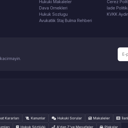
Hukuki Makaleler
Cerez Polit
Dava Ornekleri
Iade Politik
Hukuk Sozlugu
KVKK Aydin
Avukatlık Staj Bulma Rehberi
 kacirmayin.
hat Kararları
Kanunlar
Hukuki Sorular
Makaleler
İlan
umları
Hukuk Sözlüğü
A'dan Z'ye Mesafeler
Plakalar