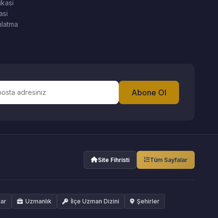
ikasi
asi
latma
Abone Ol
Site Fihristi
Tüm Sayfalar
lar
Uzmanlık
İlçe Uzman Dizini
Şehirler