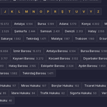
J
K
L
M
N
O
P
R
Ş
T
U
V
Y
Z
Antalya
Bursa
Adana
Konya
M
15.072
6.104
5.199
5.170
4.302
Şanlıurfa
Samsun
Denizli
Hatay
2.525
2.444
2.431
2.313
2.155
Sakarya
Tekirdağ
Malatya
Trabzon
Erzu
1.582
1.471
1.187
1.160
İzmir Barosu
Antalya Barosu
Bursa Barosu
26.656
15.072
6.104
5.19
Kayseri Barosu
Kocaeli Barosu
Diyarbakır Baro
3.717
3.272
3.132
Hatay Barosu
Eskişehir Barosu
Aydın Barosu
313
2.155
2.024
1.953
Barosu
Tekirdağ Barosu
1.582
1.471
e Hukuku
Miras Hukuku
Borçlar Hukuku
Ticaret Hukuku
117
107
102
u
İdare Hukuku
Trafik Hukuku
Sigorta Hukuku
Ver
85
84
62
53
ukuku
40