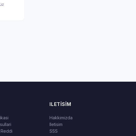
nüz
ILETISIM
tikasi
Hakkimizda
ullari
Iletisim
 Reddi
SSS