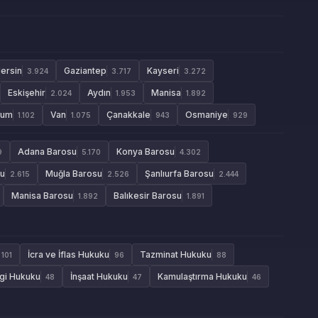
ersin
Gaziantep
Kayseri
3.924
3.717
3.272
Eskişehir
Aydın
Manisa
2.024
1.953
1.892
rum
Van
Çanakkale
Osmaniye
1.102
1.075
943
929
Adana Barosu
Konya Barosu
9
5.170
4.302
su
Muğla Barosu
Şanlıurfa Barosu
2.615
2.526
2.444
Manisa Barosu
Balıkesir Barosu
1.892
1.891
İcra ve İflas Hukuku
Tazminat Hukuku
101
96
88
gi Hukuku
İnşaat Hukuku
Kamulaştırma Hukuku
48
47
46