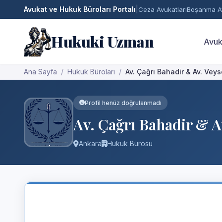
Avukat ve Hukuk Büroları Portalı
|
Ceza Avukatları
Boşanma Av
Hukuki Uzman
Avuk
Ana Sayfa
Hukuk Büroları
Av. Çağrı Bahadir & Av. Veys
Profil henüz doğrulanmadı
Av. Çağrı Bahadir & A
Ankara
Hukuk Bürosu