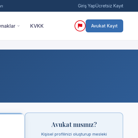
Giriş Yap
Ücretsiz Kayıt
rı
naklar
KVKK
Avukat Kayıt
Avukat mısınız?
Kişisel profilinizi oluşturup mesleki