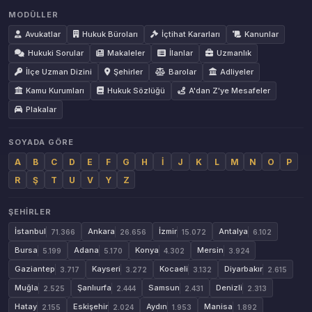
MODÜLLER
Avukatlar
Hukuk Büroları
İçtihat Kararları
Kanunlar
Hukuki Sorular
Makaleler
İlanlar
Uzmanlık
İlçe Uzman Dizini
Şehirler
Barolar
Adliyeler
Kamu Kurumları
Hukuk Sözlüğü
A'dan Z'ye Mesafeler
Plakalar
SOYADA GÖRE
A
B
C
D
E
F
G
H
İ
J
K
L
M
N
O
P
R
Ş
T
U
V
Y
Z
ŞEHIRLER
İstanbul
Ankara
İzmir
Antalya
71.366
26.656
15.072
6.102
Bursa
Adana
Konya
Mersin
5.199
5.170
4.302
3.924
Gaziantep
Kayseri
Kocaeli
Diyarbakır
3.717
3.272
3.132
2.615
Muğla
Şanlıurfa
Samsun
Denizli
2.525
2.444
2.431
2.313
Hatay
Eskişehir
Aydın
Manisa
2.155
2.024
1.953
1.892