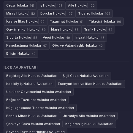
Ceza Hukuku
İş Hukuku
Aile Hukuku
141
125
122
Miras Hukuku
Borçlar Hukuku
Ticaret Hukuku
112
107
104
İcra ve İflas Hukuku
Tazminat Hukuku
Tüketici Hukuku
99
91
90
Gayrimenkul Hukuku
İdare Hukuku
Trafik Hukuku
89
85
64
Sigorta Hukuku
Vergi Hukuku
İnşaat Hukuku
55
49
48
Kamulaştırma Hukuku
Göç ve Vatandaşlık Hukuku
47
42
Bilişim Hukuku
40
İLÇE AVUKATLARI
Beşiktaş Aile Hukuku Avukatları
Şişli Ceza Hukuku Avukatları
Kadıköy İş Hukuku Avukatları
Esenyurt İcra ve İflas Hukuku Avukatları
Üsküdar Gayrimenkul Hukuku Avukatları
Bağcılar Tazminat Hukuku Avukatları
Küçükçekmece Ticaret Hukuku Avukatları
Pendik Miras Hukuku Avukatları
Ümraniye Aile Hukuku Avukatları
Çankaya Ceza Hukuku Avukatları
Keçiören İş Hukuku Avukatları
Seyhan Tazminat Hukuku Avukatları