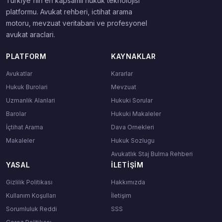
Turkiye'nin en kapsamli hukuk teknolojisi
platformu. Avukat rehberi, ictihat arama
motoru, mevzuat veritabani ve profesyonel
avukat araclari.
PLATFORM
KAYNAKLAR
Avukatlar
Kararlar
Hukuk Burolari
Mevzuat
Uzmanlik Alanlari
Hukuki Sorular
Barolar
Hukuki Makaleler
İçtihat Arama
Dava Ornekleri
Makaleler
Hukuk Sozlugu
Avukatlık Staj Bulma Rehberi
YASAL
İLETIŞIM
Gizlilik Politikası
Hakkımızda
Kullanım Koşulları
İletişim
Sorumluluk Reddi
SSS