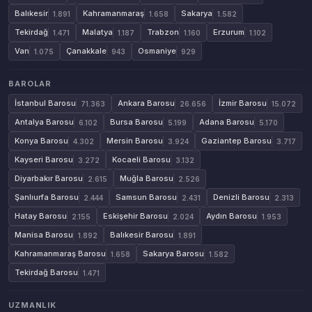
Balıkesir
Kahramanmaraş
Sakarya
1.891
1.658
1.582
Tekirdağ
Malatya
Trabzon
Erzurum
1.471
1.187
1.160
1.102
Van
Çanakkale
Osmaniye
1.075
943
929
BAROLAR
İstanbul Barosu
Ankara Barosu
İzmir Barosu
71.363
26.656
15.072
Antalya Barosu
Bursa Barosu
Adana Barosu
6.102
5.199
5.170
Konya Barosu
Mersin Barosu
Gaziantep Barosu
4.302
3.924
3.717
Kayseri Barosu
Kocaeli Barosu
3.272
3.132
Diyarbakır Barosu
Muğla Barosu
2.615
2.526
Şanlıurfa Barosu
Samsun Barosu
Denizli Barosu
2.444
2.431
2.313
Hatay Barosu
Eskişehir Barosu
Aydın Barosu
2.155
2.024
1.953
Manisa Barosu
Balıkesir Barosu
1.892
1.891
Kahramanmaraş Barosu
Sakarya Barosu
1.658
1.582
Tekirdağ Barosu
1.471
UZMANLIK