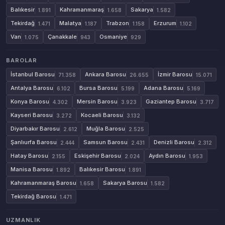
Balıkesir
Kahramanmaraş
Sakarya
1.891
1.658
1.582
Tekirdağ
Malatya
Trabzon
Erzurum
1.471
1.187
1.158
1.102
Van
Çanakkale
Osmaniye
1.075
943
929
BAROLAR
İstanbul Barosu
Ankara Barosu
İzmir Barosu
71.358
26.655
15.071
Antalya Barosu
Bursa Barosu
Adana Barosu
6.102
5.199
5.169
Konya Barosu
Mersin Barosu
Gaziantep Barosu
4.302
3.923
3.717
Kayseri Barosu
Kocaeli Barosu
3.272
3.132
Diyarbakır Barosu
Muğla Barosu
2.612
2.525
Şanlıurfa Barosu
Samsun Barosu
Denizli Barosu
2.444
2.431
2.312
Hatay Barosu
Eskişehir Barosu
Aydın Barosu
2.155
2.024
1.953
Manisa Barosu
Balıkesir Barosu
1.892
1.891
Kahramanmaraş Barosu
Sakarya Barosu
1.658
1.582
Tekirdağ Barosu
1.471
UZMANLIK