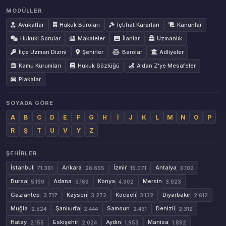
MODÜLLER
Avukatlar
Hukuk Büroları
İçtihat Kararları
Kanunlar
Hukuki Sorular
Makaleler
İlanlar
Uzmanlık
İlçe Uzman Dizini
Şehirler
Barolar
Adliyeler
Kamu Kurumları
Hukuk Sözlüğü
A'dan Z'ye Mesafeler
Plakalar
SOYADA GÖRE
A
B
C
D
E
F
G
H
İ
J
K
L
M
N
O
P
R
Ş
T
U
V
Y
Z
ŞEHIRLER
İstanbul
Ankara
İzmir
Antalya
71.361
26.655
15.071
6.102
Bursa
Adana
Konya
Mersin
5.199
5.169
4.302
3.923
Gaziantep
Kayseri
Kocaeli
Diyarbakır
3.717
3.272
3.132
2.612
Muğla
Şanlıurfa
Samsun
Denizli
2.524
2.444
2.431
2.312
Hatay
Eskişehir
Aydın
Manisa
2.155
2.024
1.953
1.892