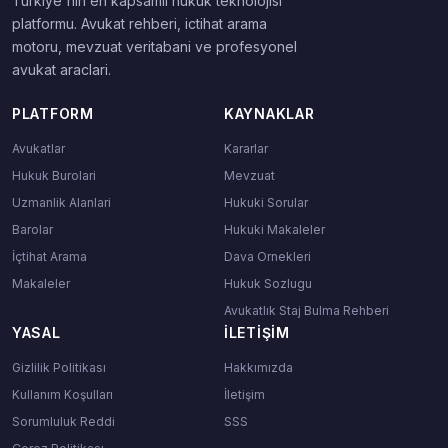
Turkiye'nin en kapsamli hukuk teknolojisi
platformu. Avukat rehberi, ictihat arama
motoru, mevzuat veritabani ve profesyonel
avukat araclari.
PLATFORM
KAYNAKLAR
Avukatlar
Kararlar
Hukuk Burolari
Mevzuat
Uzmanlik Alanlari
Hukuki Sorular
Barolar
Hukuki Makaleler
İçtihat Arama
Dava Ornekleri
Makaleler
Hukuk Sozlugu
Avukatlık Staj Bulma Rehberi
YASAL
İLETIŞIM
Gizlilik Politikası
Hakkımızda
Kullanım Koşulları
İletişim
Sorumluluk Reddi
SSS