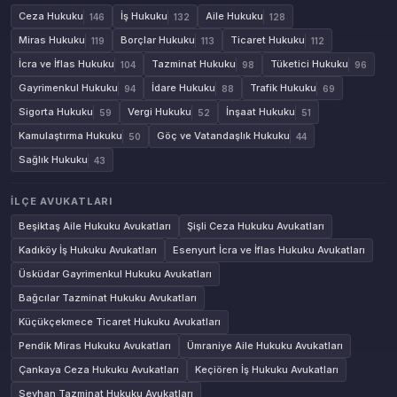
Ceza Hukuku
İş Hukuku
Aile Hukuku
146
132
128
Miras Hukuku
Borçlar Hukuku
Ticaret Hukuku
119
113
112
İcra ve İflas Hukuku
Tazminat Hukuku
Tüketici Hukuku
104
98
96
Gayrimenkul Hukuku
İdare Hukuku
Trafik Hukuku
94
88
69
Sigorta Hukuku
Vergi Hukuku
İnşaat Hukuku
59
52
51
Kamulaştırma Hukuku
Göç ve Vatandaşlık Hukuku
50
44
Sağlık Hukuku
43
İLÇE AVUKATLARI
Beşiktaş Aile Hukuku Avukatları
Şişli Ceza Hukuku Avukatları
Kadıköy İş Hukuku Avukatları
Esenyurt İcra ve İflas Hukuku Avukatları
Üsküdar Gayrimenkul Hukuku Avukatları
Bağcılar Tazminat Hukuku Avukatları
Küçükçekmece Ticaret Hukuku Avukatları
Pendik Miras Hukuku Avukatları
Ümraniye Aile Hukuku Avukatları
Çankaya Ceza Hukuku Avukatları
Keçiören İş Hukuku Avukatları
Seyhan Tazminat Hukuku Avukatları