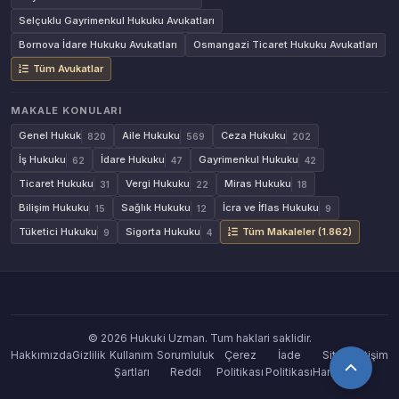
Selçuklu Gayrimenkul Hukuku Avukatları
Bornova İdare Hukuku Avukatları
Osmangazi Ticaret Hukuku Avukatları
Tüm Avukatlar
MAKALE KONULARI
Genel Hukuk
Aile Hukuku
Ceza Hukuku
820
569
202
İş Hukuku
İdare Hukuku
Gayrimenkul Hukuku
62
47
42
Ticaret Hukuku
Vergi Hukuku
Miras Hukuku
31
22
18
Bilişim Hukuku
Sağlık Hukuku
İcra ve İflas Hukuku
15
12
9
Tüketici Hukuku
Sigorta Hukuku
Tüm Makaleler (1.862)
9
4
© 2026 Hukuki Uzman. Tum haklari saklidir.
Hakkımızda
Gizlilik
Kullanım
Sorumluluk
Çerez
İade
Site
İletişim
Şartları
Reddi
Politikası
Politikası
Haritası