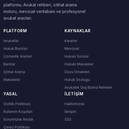
platformu. Avukat rehberi, ictihat arama
motoru, mevzuat veritabani ve profesyonel
avukat araclari.
PLATFORM
KAYNAKLAR
Avukatlar
Kararlar
Hukuk Burolari
Mevzuat
Uzmanlik Alanlari
Hukuki Sorular
Barolar
Hukuki Makaleler
İçtihat Arama
Dava Ornekleri
Makaleler
Hukuk Sozlugu
Avukatlık Staj Bulma Rehberi
YASAL
İLETIŞIM
Gizlilik Politikası
Hakkımızda
Kullanım Koşulları
İletişim
Sorumluluk Reddi
SSS
Çerez Politikası