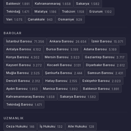
Balıkesir
Kahramanmaraş
Sakarya
1.891
1.658
1.582
Tekirdağ
Malatya
Trabzon
Erzurum
1.471
1.186
1.158
1.102
Van
Çanakkale
Osmaniye
1.075
943
929
BAROLAR
İstanbul Barosu
Ankara Barosu
İzmir Barosu
71.356
26.654
15.071
Antalya Barosu
Bursa Barosu
Adana Barosu
6.102
5.199
5.169
Konya Barosu
Mersin Barosu
Gaziantep Barosu
4.302
3.923
3.717
Kayseri Barosu
Kocaeli Barosu
Diyarbakır Barosu
3.272
3.131
2.612
Muğla Barosu
Şanlıurfa Barosu
Samsun Barosu
2.525
2.444
2.431
Denizli Barosu
Hatay Barosu
Eskişehir Barosu
2.312
2.155
2.023
Aydın Barosu
Manisa Barosu
Balıkesir Barosu
1.953
1.892
1.891
Kahramanmaraş Barosu
Sakarya Barosu
1.658
1.582
Tekirdağ Barosu
1.471
UZMANLIK
Ceza Hukuku
İş Hukuku
Aile Hukuku
146
132
128