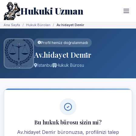
Hukuki Uzman
Ana Sayfa
Hukuk Büroları
Av.hidayet Demi̇r
Profil henüz doğrulanmadı
Av.hidayet Demi̇r
İstanbul
Hukuk Bürosu
Bu hukuk bürosu sizin mi?
Av.hidayet Demi̇r büronuzsa, profilinizi talep