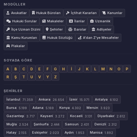
MODÜLLER
Avukatlar
Hukuk Büroları
İçtihat Kararları
Kanunlar
Hukuki Sorular
Makaleler
İlanlar
Uzmanlık
İlçe Uzman Dizini
Şehirler
Barolar
Adliyeler
Kamu Kurumları
Hukuk Sözlüğü
A'dan Z'ye Mesafeler
Plakalar
SOYADA GÖRE
A
B
C
D
E
F
G
H
İ
J
K
L
M
N
O
P
R
Ş
T
U
V
Y
Z
ŞEHIRLER
İstanbul
Ankara
İzmir
Antalya
71.359
26.654
15.071
6.102
Bursa
Adana
Konya
Mersin
5.199
5.169
4.302
3.923
Gaziantep
Kayseri
Kocaeli
Diyarbakır
3.717
3.272
3.131
2.612
Muğla
Şanlıurfa
Samsun
Denizli
2.524
2.444
2.431
2.312
Hatay
Eskişehir
Aydın
Manisa
2.155
2.023
1.953
1.892