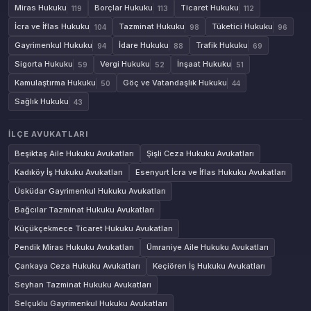
Miras Hukuku
Borçlar Hukuku
Ticaret Hukuku
119
113
112
İcra ve İflas Hukuku
Tazminat Hukuku
Tüketici Hukuku
104
98
96
Gayrimenkul Hukuku
İdare Hukuku
Trafik Hukuku
94
88
69
Sigorta Hukuku
Vergi Hukuku
İnşaat Hukuku
59
52
51
Kamulaştırma Hukuku
Göç ve Vatandaşlık Hukuku
50
44
Sağlık Hukuku
43
İLÇE AVUKATLARI
Beşiktaş Aile Hukuku Avukatları
Şişli Ceza Hukuku Avukatları
Kadıköy İş Hukuku Avukatları
Esenyurt İcra ve İflas Hukuku Avukatları
Üsküdar Gayrimenkul Hukuku Avukatları
Bağcılar Tazminat Hukuku Avukatları
Küçükçekmece Ticaret Hukuku Avukatları
Pendik Miras Hukuku Avukatları
Ümraniye Aile Hukuku Avukatları
Çankaya Ceza Hukuku Avukatları
Keçiören İş Hukuku Avukatları
Seyhan Tazminat Hukuku Avukatları
Selçuklu Gayrimenkul Hukuku Avukatları