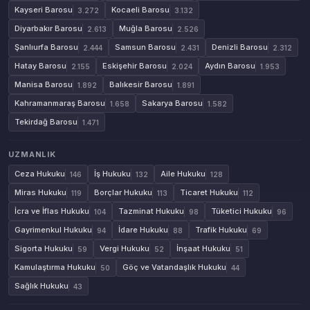
Kayseri Barosu
Kocaeli Barosu
3.272
3.132
Diyarbakır Barosu
Muğla Barosu
2.613
2.526
Şanlıurfa Barosu
Samsun Barosu
Denizli Barosu
2.444
2.431
2.312
Hatay Barosu
Eskişehir Barosu
Aydın Barosu
2.155
2.024
1.953
Manisa Barosu
Balıkesir Barosu
1.892
1.891
Kahramanmaraş Barosu
Sakarya Barosu
1.658
1.582
Tekirdağ Barosu
1.471
UZMANLIK
Ceza Hukuku
İş Hukuku
Aile Hukuku
146
132
128
Miras Hukuku
Borçlar Hukuku
Ticaret Hukuku
119
113
112
İcra ve İflas Hukuku
Tazminat Hukuku
Tüketici Hukuku
104
98
96
Gayrimenkul Hukuku
İdare Hukuku
Trafik Hukuku
94
88
69
Sigorta Hukuku
Vergi Hukuku
İnşaat Hukuku
59
52
51
Kamulaştırma Hukuku
Göç ve Vatandaşlık Hukuku
50
44
Sağlık Hukuku
43