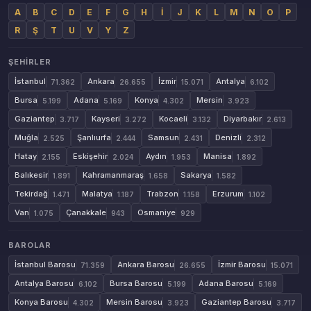
A
B
C
D
E
F
G
H
İ
J
K
L
M
N
O
P
R
Ş
T
U
V
Y
Z
ŞEHIRLER
İstanbul
Ankara
İzmir
Antalya
71.362
26.655
15.071
6.102
Bursa
Adana
Konya
Mersin
5.199
5.169
4.302
3.923
Gaziantep
Kayseri
Kocaeli
Diyarbakır
3.717
3.272
3.132
2.613
Muğla
Şanlıurfa
Samsun
Denizli
2.525
2.444
2.431
2.312
Hatay
Eskişehir
Aydın
Manisa
2.155
2.024
1.953
1.892
Balıkesir
Kahramanmaraş
Sakarya
1.891
1.658
1.582
Tekirdağ
Malatya
Trabzon
Erzurum
1.471
1.187
1.158
1.102
Van
Çanakkale
Osmaniye
1.075
943
929
BAROLAR
İstanbul Barosu
Ankara Barosu
İzmir Barosu
71.359
26.655
15.071
Antalya Barosu
Bursa Barosu
Adana Barosu
6.102
5.199
5.169
Konya Barosu
Mersin Barosu
Gaziantep Barosu
4.302
3.923
3.717