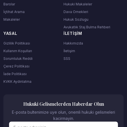
Barolar
Hukuki Makaleler
İçtihat Arama
Dava Ornekleri
Makaleler
Hukuk Sozlugu
Avukatlık Staj Bulma Rehberi
YASAL
İLETIŞIM
Gizlilik Politikası
Hakkımızda
Kullanım Koşulları
İletişim
Sorumluluk Reddi
SSS
Çerez Politikası
İade Politikası
KVKK Aydinlatma
Hukuki Gelismelerden Haberdar Olun
E-posta bultenimize uye olun, onemli hukuki gelismeleri
kacirmayin.