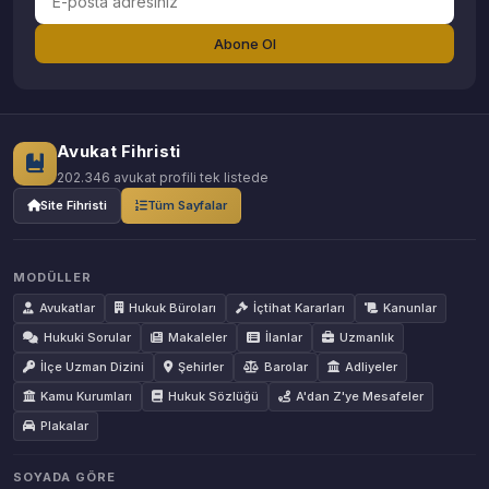
Abone Ol
Avukat Fihristi
202.346 avukat profili tek listede
Site Fihristi
Tüm Sayfalar
MODÜLLER
Avukatlar
Hukuk Büroları
İçtihat Kararları
Kanunlar
Hukuki Sorular
Makaleler
İlanlar
Uzmanlık
İlçe Uzman Dizini
Şehirler
Barolar
Adliyeler
Kamu Kurumları
Hukuk Sözlüğü
A'dan Z'ye Mesafeler
Plakalar
SOYADA GÖRE