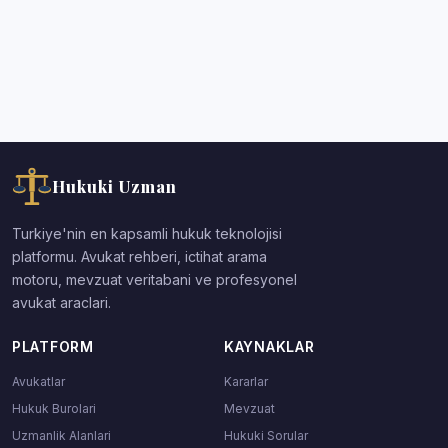
Hukuki Uzman
Turkiye'nin en kapsamli hukuk teknolojisi
platformu. Avukat rehberi, ictihat arama
motoru, mevzuat veritabani ve profesyonel
avukat araclari.
PLATFORM
KAYNAKLAR
Avukatlar
Kararlar
Hukuk Burolari
Mevzuat
Uzmanlik Alanlari
Hukuki Sorular