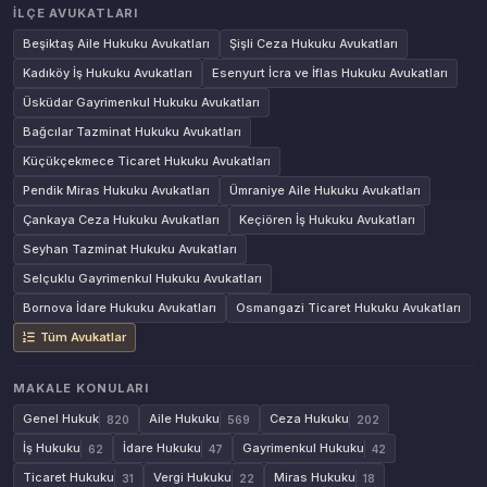
İLÇE AVUKATLARI
Beşiktaş Aile Hukuku Avukatları
Şişli Ceza Hukuku Avukatları
Kadıköy İş Hukuku Avukatları
Esenyurt İcra ve İflas Hukuku Avukatları
Üsküdar Gayrimenkul Hukuku Avukatları
Bağcılar Tazminat Hukuku Avukatları
Küçükçekmece Ticaret Hukuku Avukatları
Pendik Miras Hukuku Avukatları
Ümraniye Aile Hukuku Avukatları
Çankaya Ceza Hukuku Avukatları
Keçiören İş Hukuku Avukatları
Seyhan Tazminat Hukuku Avukatları
Selçuklu Gayrimenkul Hukuku Avukatları
Bornova İdare Hukuku Avukatları
Osmangazi Ticaret Hukuku Avukatları
Tüm Avukatlar
MAKALE KONULARI
Genel Hukuk
Aile Hukuku
Ceza Hukuku
820
569
202
İş Hukuku
İdare Hukuku
Gayrimenkul Hukuku
62
47
42
Ticaret Hukuku
Vergi Hukuku
Miras Hukuku
31
22
18