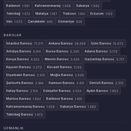
Balıkesir
Kahramanmaraş
Sakarya
1.891
1.658
1.582
Tekirdağ
Malatya
Trabzon
Erzurum
1.472
1.187
1.160
1.102
Van
Çanakkale
Osmaniye
1.075
943
929
BAROLAR
İstanbul Barosu
Ankara Barosu
İzmir Barosu
71.371
26.658
15.072
Antalya Barosu
Bursa Barosu
Adana Barosu
6.104
5.200
5.170
Konya Barosu
Mersin Barosu
Gaziantep Barosu
4.302
3.924
3.717
Kayseri Barosu
Kocaeli Barosu
3.272
3.132
Diyarbakır Barosu
Muğla Barosu
2.615
2.526
Şanlıurfa Barosu
Samsun Barosu
Denizli Barosu
2.444
2.431
2.313
Hatay Barosu
Eskişehir Barosu
Aydın Barosu
2.155
2.024
1.953
Manisa Barosu
Balıkesir Barosu
1.892
1.891
Kahramanmaraş Barosu
Sakarya Barosu
1.658
1.582
Tekirdağ Barosu
1.472
UZMANLIK