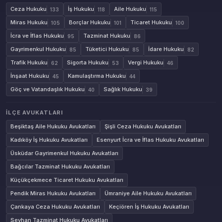
Ceza Hukuku
İş Hukuku
Aile Hukuku
133
118
115
Miras Hukuku
Borçlar Hukuku
Ticaret Hukuku
105
101
100
İcra ve İflas Hukuku
Tazminat Hukuku
95
86
Gayrimenkul Hukuku
Tüketici Hukuku
İdare Hukuku
85
85
82
Trafik Hukuku
Sigorta Hukuku
Vergi Hukuku
62
53
46
İnşaat Hukuku
Kamulaştırma Hukuku
45
44
Göç ve Vatandaşlık Hukuku
Sağlık Hukuku
40
39
İLÇE AVUKATLARI
Beşiktaş Aile Hukuku Avukatları
Şişli Ceza Hukuku Avukatları
Kadıköy İş Hukuku Avukatları
Esenyurt İcra ve İflas Hukuku Avukatları
Üsküdar Gayrimenkul Hukuku Avukatları
Bağcılar Tazminat Hukuku Avukatları
Küçükçekmece Ticaret Hukuku Avukatları
Pendik Miras Hukuku Avukatları
Ümraniye Aile Hukuku Avukatları
Çankaya Ceza Hukuku Avukatları
Keçiören İş Hukuku Avukatları
Seyhan Tazminat Hukuku Avukatları