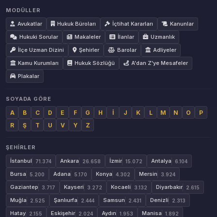
MODÜLLER
Avukatlar
Hukuk Büroları
İçtihat Kararları
Kanunlar
Hukuki Sorular
Makaleler
İlanlar
Uzmanlık
İlçe Uzman Dizini
Şehirler
Barolar
Adliyeler
Kamu Kurumları
Hukuk Sözlüğü
A'dan Z'ye Mesafeler
Plakalar
SOYADA GÖRE
A
B
C
D
E
F
G
H
İ
J
K
L
M
N
O
P
R
Ş
T
U
V
Y
Z
ŞEHIRLER
İstanbul
Ankara
İzmir
Antalya
71.374
26.658
15.072
6.104
Bursa
Adana
Konya
Mersin
5.200
5.170
4.302
3.924
Gaziantep
Kayseri
Kocaeli
Diyarbakır
3.717
3.272
3.132
2.615
Muğla
Şanlıurfa
Samsun
Denizli
2.525
2.444
2.431
2.313
Hatay
Eskişehir
Aydın
Manisa
2.155
2.024
1.953
1.892