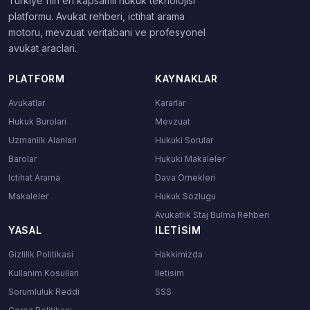
Turkiye'nin en kapsamli hukuk teknolojisi
platformu. Avukat rehberi, ictihat arama
motoru, mevzuat veritabani ve profesyonel
avukat araclari.
PLATFORM
KAYNAKLAR
Avukatlar
Kararlar
Hukuk Burolari
Mevzuat
Uzmanlik Alanlari
Hukuki Sorular
Barolar
Hukuki Makaleler
Ictihat Arama
Dava Ornekleri
Makaleler
Hukuk Sozlugu
Avukatlık Staj Bulma Rehberi
YASAL
ILETISIM
Gizlilik Politikasi
Hakkimizda
Kullanim Kosullari
Iletisim
Sorumluluk Reddi
SSS