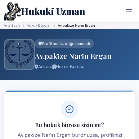
Hukuki Uzman
Ana Sayfa
Hukuk Büroları
Av.paki̇ze Nari̇n Ergan
Profil henüz doğrulanmadı
Av.paki̇ze Nari̇n Ergan
Ankara
Hukuk Bürosu
Bu hukuk bürosu sizin mi?
Av.paki̇ze Nari̇n Ergan büronuzsa, profilinizi