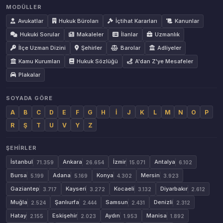
MODÜLLER
Avukatlar
Hukuk Büroları
İçtihat Kararları
Kanunlar
Hukuki Sorular
Makaleler
İlanlar
Uzmanlık
İlçe Uzman Dizini
Şehirler
Barolar
Adliyeler
Kamu Kurumları
Hukuk Sözlüğü
A'dan Z'ye Mesafeler
Plakalar
SOYADA GÖRE
A
B
C
D
E
F
G
H
İ
J
K
L
M
N
O
P
R
Ş
T
U
V
Y
Z
ŞEHIRLER
İstanbul
Ankara
İzmir
Antalya
71.359
26.654
15.071
6.102
Bursa
Adana
Konya
Mersin
5.199
5.169
4.302
3.923
Gaziantep
Kayseri
Kocaeli
Diyarbakır
3.717
3.272
3.132
2.612
Muğla
Şanlıurfa
Samsun
Denizli
2.524
2.444
2.431
2.312
Hatay
Eskişehir
Aydın
Manisa
2.155
2.023
1.953
1.892