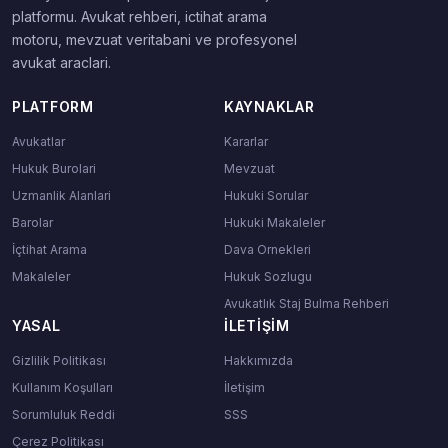
platformu. Avukat rehberi, ictihat arama
motoru, mevzuat veritabani ve profesyonel
avukat araclari.
PLATFORM
KAYNAKLAR
Avukatlar
Kararlar
Hukuk Burolari
Mevzuat
Uzmanlik Alanlari
Hukuki Sorular
Barolar
Hukuki Makaleler
İçtihat Arama
Dava Ornekleri
Makaleler
Hukuk Sozlugu
Avukatlık Staj Bulma Rehberi
YASAL
İLETIŞIM
Gizlilik Politikası
Hakkımızda
Kullanım Koşulları
İletişim
Sorumluluk Reddi
SSS
Çerez Politikası