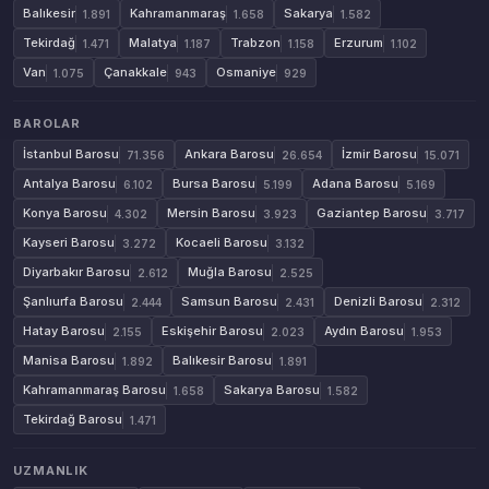
Balıkesir
Kahramanmaraş
Sakarya
1.891
1.658
1.582
Tekirdağ
Malatya
Trabzon
Erzurum
1.471
1.187
1.158
1.102
Van
Çanakkale
Osmaniye
1.075
943
929
BAROLAR
İstanbul Barosu
Ankara Barosu
İzmir Barosu
71.356
26.654
15.071
Antalya Barosu
Bursa Barosu
Adana Barosu
6.102
5.199
5.169
Konya Barosu
Mersin Barosu
Gaziantep Barosu
4.302
3.923
3.717
Kayseri Barosu
Kocaeli Barosu
3.272
3.132
Diyarbakır Barosu
Muğla Barosu
2.612
2.525
Şanlıurfa Barosu
Samsun Barosu
Denizli Barosu
2.444
2.431
2.312
Hatay Barosu
Eskişehir Barosu
Aydın Barosu
2.155
2.023
1.953
Manisa Barosu
Balıkesir Barosu
1.892
1.891
Kahramanmaraş Barosu
Sakarya Barosu
1.658
1.582
Tekirdağ Barosu
1.471
UZMANLIK