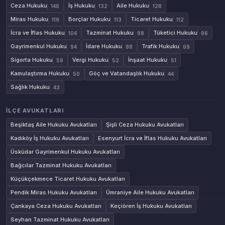
Ceza Hukuku
İş Hukuku
Aile Hukuku
146
132
128
Miras Hukuku
Borçlar Hukuku
Ticaret Hukuku
119
113
112
İcra ve İflas Hukuku
Tazminat Hukuku
Tüketici Hukuku
104
98
96
Gayrimenkul Hukuku
İdare Hukuku
Trafik Hukuku
94
88
69
Sigorta Hukuku
Vergi Hukuku
İnşaat Hukuku
59
52
51
Kamulaştırma Hukuku
Göç ve Vatandaşlık Hukuku
50
44
Sağlık Hukuku
43
İLÇE AVUKATLARI
Beşiktaş Aile Hukuku Avukatları
Şişli Ceza Hukuku Avukatları
Kadıköy İş Hukuku Avukatları
Esenyurt İcra ve İflas Hukuku Avukatları
Üsküdar Gayrimenkul Hukuku Avukatları
Bağcılar Tazminat Hukuku Avukatları
Küçükçekmece Ticaret Hukuku Avukatları
Pendik Miras Hukuku Avukatları
Ümraniye Aile Hukuku Avukatları
Çankaya Ceza Hukuku Avukatları
Keçiören İş Hukuku Avukatları
Seyhan Tazminat Hukuku Avukatları