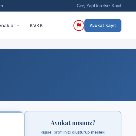
Giriş Yap
Ücretsiz Kayıt
rı
naklar
KVKK
Avukat Kayıt
Avukat mısınız?
Kişisel profilinizi oluşturup mesleki