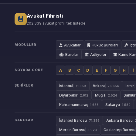
Avukat Fihristi
202.339 avukat profili tek listede
MODÜLLER
Avukatlar
Hukuk Büroları
İçti
Barolar
Adliyeler
Kamu Kur
SOYADA GÖRE
A
B
C
D
E
F
G
H
İ
ŞEHIRLER
İstanbul
Ankara
İzmir
71.359
26.654
Diyarbakır
Muğla
Şanlıur
2.612
2.524
Kahramanmaraş
Sakarya
1.658
1.582
BAROLAR
İstanbul Barosu
Ankara Barosu
71.356
Mersin Barosu
Gaziantep Barosu
3.923