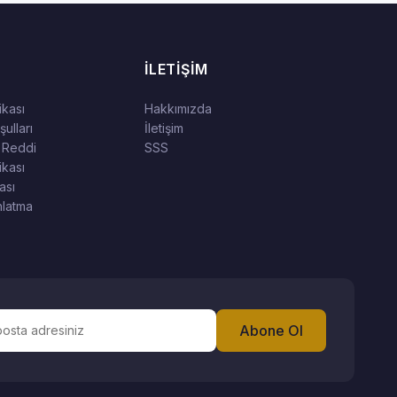
İLETIŞIM
tikası
Hakkımızda
ulları
İletişim
 Reddi
SSS
ikası
ası
latma
Abone Ol