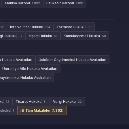
Manisa Barosu
Balıkesir Barosu
1.892
1.891
İcra ve İflas Hukuku
Tazminat Hukuku
112
104
98
gi Hukuku
İnşaat Hukuku
Kamulaştırma Hukuku
52
51
50
as Hukuku Avukatları
Üsküdar Gayrimenkul Hukuku Avukatları
Ümraniye Aile Hukuku Avukatları
Gayrimenkul Hukuku Avukatları
ku
Ticaret Hukuku
Vergi Hukuku
42
31
22
Hukuku
Tüm Makaleler (1.862)
4