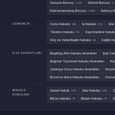
Samsun Barosu
Denizli Barosu
2.431
2.
Kahramanmaraş Barosu
Sakarya 
1.658
UZMANLIK
Ceza Hukuku
İş Hukuku
Aile
146
132
Tüketici Hukuku
Gayrimenkul Hukuk
96
Göç ve Vatandaşlık Hukuku
Sağlık H
44
İLÇE AVUKATLARI
Beşiktaş Aile Hukuku Avukatları
Şişli Ce
Bağcılar Tazminat Hukuku Avukatları
Kü
Çankaya Ceza Hukuku Avukatları
Keçiör
Bornova İdare Hukuku Avukatları
Osmang
MAKALE
Genel Hukuk
Aile Hukuku
C
820
569
KONULARI
Miras Hukuku
Bilişim Hukuku
S
18
15