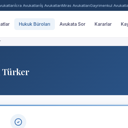
ukatları
İcra Avukatları
İş Avukatları
Miras Avukatları
Gayrimenkul Avukatla
atlar
Hukuk Büroları
Avukata Sor
Kararlar
Kay
r
 Türker