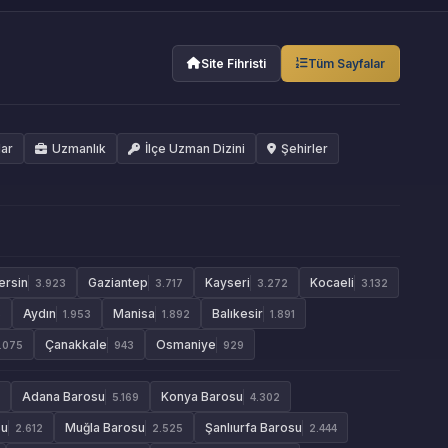
Site Fihristi
Tüm Sayfalar
lar
Uzmanlık
İlçe Uzman Dizini
Şehirler
ersin
Gaziantep
Kayseri
Kocaeli
3.923
3.717
3.272
3.132
Aydın
Manisa
Balıkesir
3
1.953
1.892
1.891
Çanakkale
Osmaniye
1.075
943
929
Adana Barosu
Konya Barosu
5.169
4.302
su
Muğla Barosu
Şanlıurfa Barosu
2.612
2.525
2.444