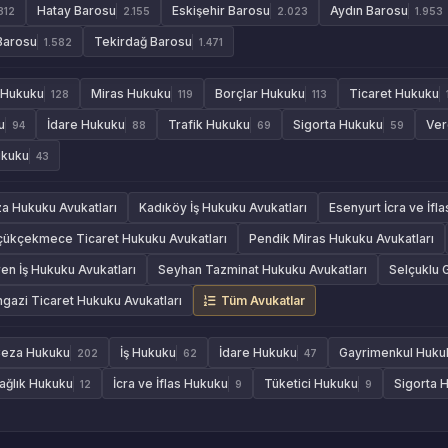
Hatay Barosu
Eskişehir Barosu
Aydın Barosu
312
2.155
2.023
1.953
Barosu
Tekirdağ Barosu
1.582
1.471
 Hukuku
Miras Hukuku
Borçlar Hukuku
Ticaret Hukuku
128
119
113
u
İdare Hukuku
Trafik Hukuku
Sigorta Hukuku
Ver
94
88
69
59
ukuku
43
za Hukuku Avukatları
Kadıköy İş Hukuku Avukatları
Esenyurt İcra ve İfl
çükçekmece Ticaret Hukuku Avukatları
Pendik Miras Hukuku Avukatları
en İş Hukuku Avukatları
Seyhan Tazminat Hukuku Avukatları
Selçuklu 
azi Ticaret Hukuku Avukatları
Tüm Avukatlar
eza Hukuku
İş Hukuku
İdare Hukuku
Gayrimenkul Huku
202
62
47
ağlık Hukuku
İcra ve İflas Hukuku
Tüketici Hukuku
Sigorta 
12
9
9