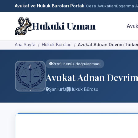
Avukat ve Hukuk Büroları Portalı
|
Ceza Avukatları
Boşanma Av
Hukuki Uzman
Avuk
Ana Sayfa
Hukuk Büroları
Avukat Adnan Devrim Türke
Profil henüz doğrulanmadı
Avukat Adnan Devrim
Şanlıurfa
Hukuk Bürosu