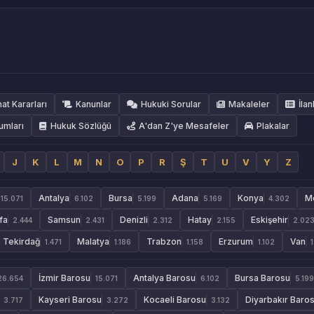
hat Kararları
Kanunlar
Hukuki Sorular
Makaleler
İlan
umları
Hukuk Sözlüğü
A'dan Z'ye Mesafeler
Plakalar
J
K
L
M
N
O
P
R
Ş
T
U
V
Y
Z
Antalya
Bursa
Adana
Konya
M
15.071
6.102
5.199
5.169
4.302
fa
Samsun
Denizli
Hatay
Eskişehir
2.444
2.431
2.312
2.155
2.02
Tekirdağ
Malatya
Trabzon
Erzurum
Van
1.471
1.186
1.158
1.102
İzmir Barosu
Antalya Barosu
Bursa Barosu
26.654
15.071
6.102
5.199
Kayseri Barosu
Kocaeli Barosu
Diyarbakır Baro
3.717
3.272
3.132