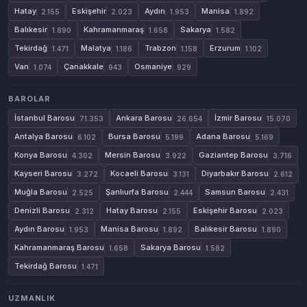
Hatay
Eskişehir
Aydın
Manisa
2.155
2.023
1.953
1.892
Balıkesir
Kahramanmaraş
Sakarya
1.890
1.658
1.582
Tekirdağ
Malatya
Trabzon
Erzurum
1.471
1.186
1.158
1.102
Van
Çanakkale
Osmaniye
1.074
943
929
BAROLAR
İstanbul Barosu
Ankara Barosu
İzmir Barosu
71.353
26.654
15.070
Antalya Barosu
Bursa Barosu
Adana Barosu
6.102
5.199
5.169
Konya Barosu
Mersin Barosu
Gaziantep Barosu
4.302
3.922
3.716
Kayseri Barosu
Kocaeli Barosu
Diyarbakır Barosu
3.272
3.131
2.612
Muğla Barosu
Şanlıurfa Barosu
Samsun Barosu
2.525
2.444
2.431
Denizli Barosu
Hatay Barosu
Eskişehir Barosu
2.312
2.155
2.023
Aydın Barosu
Manisa Barosu
Balıkesir Barosu
1.953
1.892
1.890
Kahramanmaraş Barosu
Sakarya Barosu
1.658
1.582
Tekirdağ Barosu
1.471
UZMANLIK