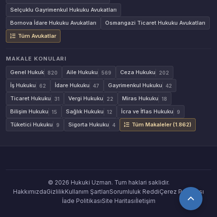
Selçuklu Gayrimenkul Hukuku Avukatları
Bornova İdare Hukuku Avukatları
Osmangazi Ticaret Hukuku Avukatları
Tüm Avukatlar
MAKALE KONULARI
Genel Hukuk
Aile Hukuku
Ceza Hukuku
820
569
202
İş Hukuku
İdare Hukuku
Gayrimenkul Hukuku
62
47
42
Ticaret Hukuku
Vergi Hukuku
Miras Hukuku
31
22
18
Bilişim Hukuku
Sağlık Hukuku
İcra ve İflas Hukuku
15
12
9
Tüketici Hukuku
Sigorta Hukuku
Tüm Makaleler (1.862)
9
4
© 2026 Hukuki Uzman. Tum haklari saklidir.
Hakkımızda
Gizlilik
Kullanım Şartları
Sorumluluk Reddi
Çerez Politikası
İade Politikası
Site Haritası
İletişim