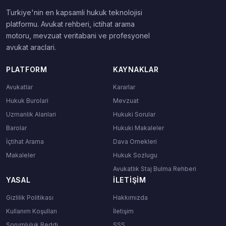
Turkiye'nin en kapsamli hukuk teknolojisi
platformu. Avukat rehberi, ictihat arama
motoru, mevzuat veritabani ve profesyonel
avukat araclari.
PLATFORM
KAYNAKLAR
Avukatlar
Kararlar
Hukuk Burolari
Mevzuat
Uzmanlik Alanlari
Hukuki Sorular
Barolar
Hukuki Makaleler
İçtihat Arama
Dava Ornekleri
Makaleler
Hukuk Sozlugu
Avukatlık Staj Bulma Rehberi
YASAL
İLETIŞIM
Gizlilik Politikası
Hakkımızda
Kullanım Koşulları
İletişim
Sorumluluk Reddi
SSS