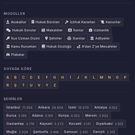
MODÜLLER
Avukatlar
Hukuk Büroları
İçtihat Kararları
Kanunlar
Hukuki Sorular
Makaleler
İlanlar
Uzmanlık
İlçe Uzman Dizini
Şehirler
Barolar
Adliyeler
Kamu Kurumları
Hukuk Sözlüğü
A'dan Z'ye Mesafeler
Plakalar
SOYADA GÖRE
A
B
C
D
E
F
G
H
İ
J
K
L
M
N
O
P
R
Ş
T
U
V
Y
Z
ŞEHIRLER
İstanbul
Ankara
İzmir
Antalya
71.356
26.654
15.070
6.102
Bursa
Adana
Konya
Mersin
5.199
5.169
4.302
3.922
Gaziantep
Kayseri
Kocaeli
Diyarbakır
3.716
3.272
3.131
2.612
Muğla
Şanlıurfa
Samsun
Denizli
2.524
2.444
2.431
2.312