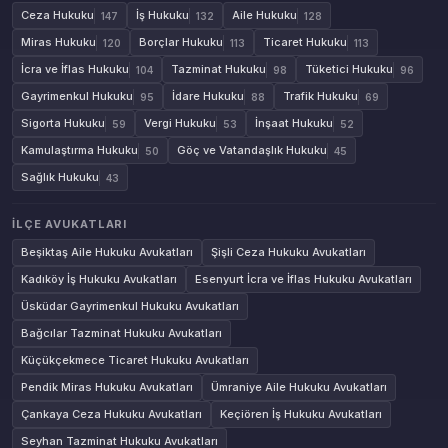
Ceza Hukuku
İş Hukuku
Aile Hukuku
147
132
128
Miras Hukuku
Borçlar Hukuku
Ticaret Hukuku
120
113
113
İcra ve İflas Hukuku
Tazminat Hukuku
Tüketici Hukuku
104
98
96
Gayrimenkul Hukuku
İdare Hukuku
Trafik Hukuku
95
88
69
Sigorta Hukuku
Vergi Hukuku
İnşaat Hukuku
59
53
52
Kamulaştırma Hukuku
Göç ve Vatandaşlık Hukuku
50
45
Sağlık Hukuku
43
İLÇE AVUKATLARI
Beşiktaş Aile Hukuku Avukatları
Şişli Ceza Hukuku Avukatları
Kadıköy İş Hukuku Avukatları
Esenyurt İcra ve İflas Hukuku Avukatları
Üsküdar Gayrimenkul Hukuku Avukatları
Bağcılar Tazminat Hukuku Avukatları
Küçükçekmece Ticaret Hukuku Avukatları
Pendik Miras Hukuku Avukatları
Ümraniye Aile Hukuku Avukatları
Çankaya Ceza Hukuku Avukatları
Keçiören İş Hukuku Avukatları
Seyhan Tazminat Hukuku Avukatları