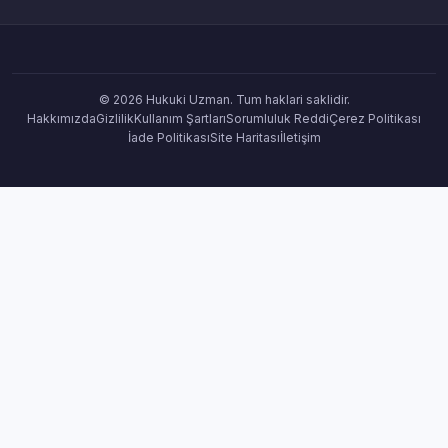
© 2026 Hukuki Uzman. Tum haklari saklidir.
Hakkımızda
Gizlilik
Kullanım Şartları
Sorumluluk Reddi
Çerez Politikası
İade Politikası
Site Haritası
İletişim