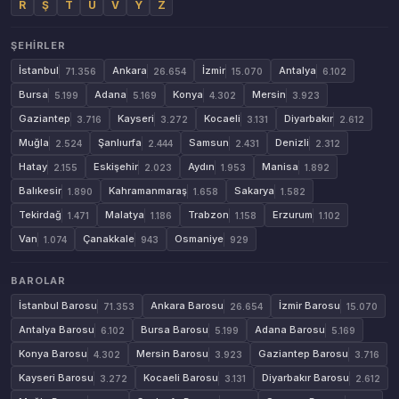
R
Ş
T
U
V
Y
Z
ŞEHIRLER
İstanbul
Ankara
İzmir
Antalya
71.356
26.654
15.070
6.102
Bursa
Adana
Konya
Mersin
5.199
5.169
4.302
3.923
Gaziantep
Kayseri
Kocaeli
Diyarbakır
3.716
3.272
3.131
2.612
Muğla
Şanlıurfa
Samsun
Denizli
2.524
2.444
2.431
2.312
Hatay
Eskişehir
Aydın
Manisa
2.155
2.023
1.953
1.892
Balıkesir
Kahramanmaraş
Sakarya
1.890
1.658
1.582
Tekirdağ
Malatya
Trabzon
Erzurum
1.471
1.186
1.158
1.102
Van
Çanakkale
Osmaniye
1.074
943
929
BAROLAR
İstanbul Barosu
Ankara Barosu
İzmir Barosu
71.353
26.654
15.070
Antalya Barosu
Bursa Barosu
Adana Barosu
6.102
5.199
5.169
Konya Barosu
Mersin Barosu
Gaziantep Barosu
4.302
3.923
3.716
Kayseri Barosu
Kocaeli Barosu
Diyarbakır Barosu
3.272
3.131
2.612