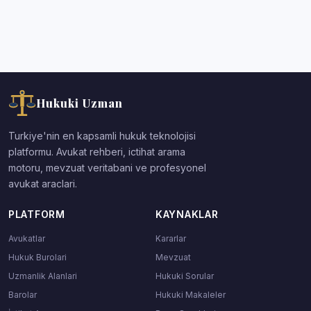
Hukuki Uzman
Turkiye'nin en kapsamli hukuk teknolojisi
platformu. Avukat rehberi, ictihat arama
motoru, mevzuat veritabani ve profesyonel
avukat araclari.
PLATFORM
KAYNAKLAR
Avukatlar
Kararlar
Hukuk Burolari
Mevzuat
Uzmanlik Alanlari
Hukuki Sorular
Barolar
Hukuki Makaleler