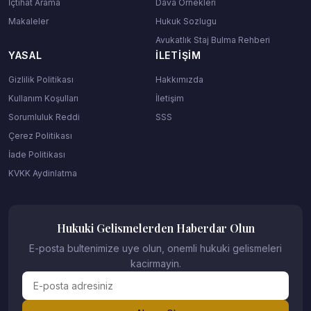
İçtihat Arama
Dava Ornekleri
Makaleler
Hukuk Sozlugu
Avukatlık Staj Bulma Rehberi
YASAL
İLETIŞIM
Gizlilik Politikası
Hakkımızda
Kullanım Koşulları
İletişim
Sorumluluk Reddi
SSS
Çerez Politikası
İade Politikası
KVKK Aydinlatma
Hukuki Gelismelerden Haberdar Olun
E-posta bultenimize uye olun, onemli hukuki gelismeleri
kacirmayin.