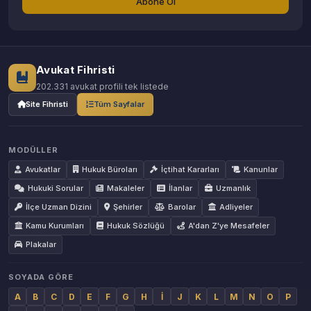
Abone Ol
Avukat Fihristi
202.331 avukat profili tek listede
Site Fihristi
Tüm Sayfalar
MODÜLLER
Avukatlar
Hukuk Büroları
İçtihat Kararları
Kanunlar
Hukuki Sorular
Makaleler
İlanlar
Uzmanlık
İlçe Uzman Dizini
Şehirler
Barolar
Adliyeler
Kamu Kurumları
Hukuk Sözlüğü
A'dan Z'ye Mesafeler
Plakalar
SOYADA GÖRE
A
B
C
D
E
F
G
H
İ
J
K
L
M
N
O
P