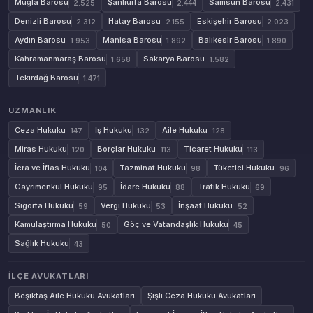
Muğla Barosu
Şanlıurfa Barosu
Samsun Barosu
2.525
2.444
2.431
Denizli Barosu
Hatay Barosu
Eskişehir Barosu
2.312
2.155
2.023
Aydın Barosu
Manisa Barosu
Balıkesir Barosu
1.953
1.892
1.890
Kahramanmaraş Barosu
Sakarya Barosu
1.658
1.582
Tekirdağ Barosu
1.471
UZMANLIK
Ceza Hukuku
İş Hukuku
Aile Hukuku
147
132
128
Miras Hukuku
Borçlar Hukuku
Ticaret Hukuku
120
113
113
İcra ve İflas Hukuku
Tazminat Hukuku
Tüketici Hukuku
104
98
96
Gayrimenkul Hukuku
İdare Hukuku
Trafik Hukuku
95
88
69
Sigorta Hukuku
Vergi Hukuku
İnşaat Hukuku
59
53
52
Kamulaştırma Hukuku
Göç ve Vatandaşlık Hukuku
50
45
Sağlık Hukuku
43
İLÇE AVUKATLARI
Beşiktaş Aile Hukuku Avukatları
Şişli Ceza Hukuku Avukatları