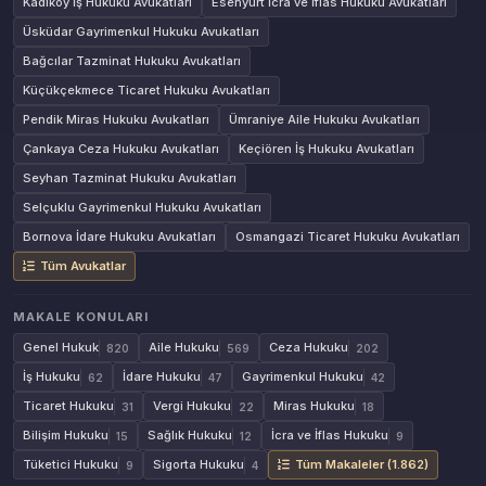
Kadıköy İş Hukuku Avukatları
Esenyurt İcra ve İflas Hukuku Avukatları
Üsküdar Gayrimenkul Hukuku Avukatları
Bağcılar Tazminat Hukuku Avukatları
Küçükçekmece Ticaret Hukuku Avukatları
Pendik Miras Hukuku Avukatları
Ümraniye Aile Hukuku Avukatları
Çankaya Ceza Hukuku Avukatları
Keçiören İş Hukuku Avukatları
Seyhan Tazminat Hukuku Avukatları
Selçuklu Gayrimenkul Hukuku Avukatları
Bornova İdare Hukuku Avukatları
Osmangazi Ticaret Hukuku Avukatları
Tüm Avukatlar
MAKALE KONULARI
Genel Hukuk
Aile Hukuku
Ceza Hukuku
820
569
202
İş Hukuku
İdare Hukuku
Gayrimenkul Hukuku
62
47
42
Ticaret Hukuku
Vergi Hukuku
Miras Hukuku
31
22
18
Bilişim Hukuku
Sağlık Hukuku
İcra ve İflas Hukuku
15
12
9
Tüketici Hukuku
Sigorta Hukuku
Tüm Makaleler (1.862)
9
4