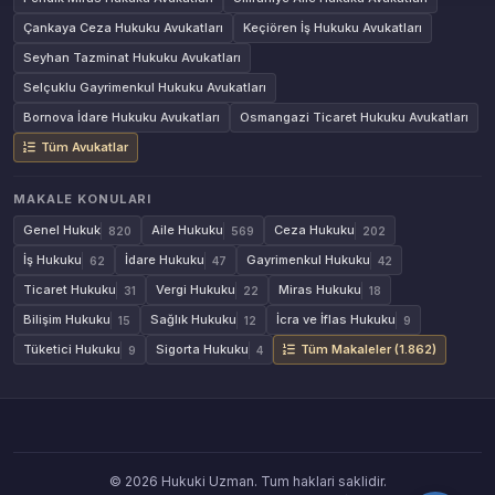
Çankaya Ceza Hukuku Avukatları
Keçiören İş Hukuku Avukatları
Seyhan Tazminat Hukuku Avukatları
Selçuklu Gayrimenkul Hukuku Avukatları
Bornova İdare Hukuku Avukatları
Osmangazi Ticaret Hukuku Avukatları
Tüm Avukatlar
MAKALE KONULARI
Genel Hukuk
Aile Hukuku
Ceza Hukuku
820
569
202
İş Hukuku
İdare Hukuku
Gayrimenkul Hukuku
62
47
42
Ticaret Hukuku
Vergi Hukuku
Miras Hukuku
31
22
18
Bilişim Hukuku
Sağlık Hukuku
İcra ve İflas Hukuku
15
12
9
Tüketici Hukuku
Sigorta Hukuku
Tüm Makaleler (1.862)
9
4
© 2026 Hukuki Uzman. Tum haklari saklidir.