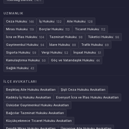
UZMANLIK
Ceza Hukuku
İş Hukuku
Aile Hukuku
146
132
128
Miras Hukuku
Borçlar Hukuku
Ticaret Hukuku
119
113
112
İcra ve İflas Hukuku
Tazminat Hukuku
Tüketici Hukuku
104
98
96
Gayrimenkul Hukuku
İdare Hukuku
Trafik Hukuku
94
88
69
Sigorta Hukuku
Vergi Hukuku
İnşaat Hukuku
59
52
51
Kamulaştırma Hukuku
Göç ve Vatandaşlık Hukuku
50
44
Sağlık Hukuku
43
İLÇE AVUKATLARI
Beşiktaş Aile Hukuku Avukatları
Şişli Ceza Hukuku Avukatları
Kadıköy İş Hukuku Avukatları
Esenyurt İcra ve İflas Hukuku Avukatları
Üsküdar Gayrimenkul Hukuku Avukatları
Bağcılar Tazminat Hukuku Avukatları
Küçükçekmece Ticaret Hukuku Avukatları
Pendik Miras Hukuku Avukatları
Ümraniye Aile Hukuku Avukatları