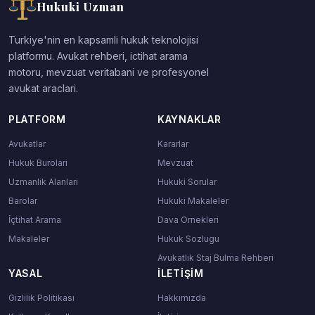
Hukuki Uzman
Turkiye'nin en kapsamli hukuk teknolojisi
platformu. Avukat rehberi, ictihat arama
motoru, mevzuat veritabani ve profesyonel
avukat araclari.
PLATFORM
KAYNAKLAR
Avukatlar
Kararlar
Hukuk Burolari
Mevzuat
Uzmanlik Alanlari
Hukuki Sorular
Barolar
Hukuki Makaleler
İçtihat Arama
Dava Ornekleri
Makaleler
Hukuk Sozlugu
Avukatlık Staj Bulma Rehberi
YASAL
İLETIŞIM
Gizlilik Politikası
Hakkımızda