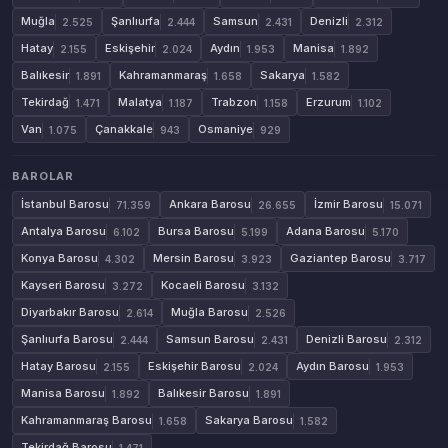
Muğla
Şanlıurfa
Samsun
Denizli
2.525
2.444
2.431
2.312
Hatay
Eskişehir
Aydın
Manisa
2.155
2.024
1.953
1.892
Balıkesir
Kahramanmaraş
Sakarya
1.891
1.658
1.582
Tekirdağ
Malatya
Trabzon
Erzurum
1.471
1.187
1.158
1.102
Van
Çanakkale
Osmaniye
1.075
943
929
BAROLAR
İstanbul Barosu
Ankara Barosu
İzmir Barosu
71.359
26.655
15.071
Antalya Barosu
Bursa Barosu
Adana Barosu
6.102
5.199
5.170
Konya Barosu
Mersin Barosu
Gaziantep Barosu
4.302
3.923
3.717
Kayseri Barosu
Kocaeli Barosu
3.272
3.132
Diyarbakır Barosu
Muğla Barosu
2.614
2.526
Şanlıurfa Barosu
Samsun Barosu
Denizli Barosu
2.444
2.431
2.312
Hatay Barosu
Eskişehir Barosu
Aydın Barosu
2.155
2.024
1.953
Manisa Barosu
Balıkesir Barosu
1.892
1.891
Kahramanmaraş Barosu
Sakarya Barosu
1.658
1.582
Tekirdağ Barosu
1.471