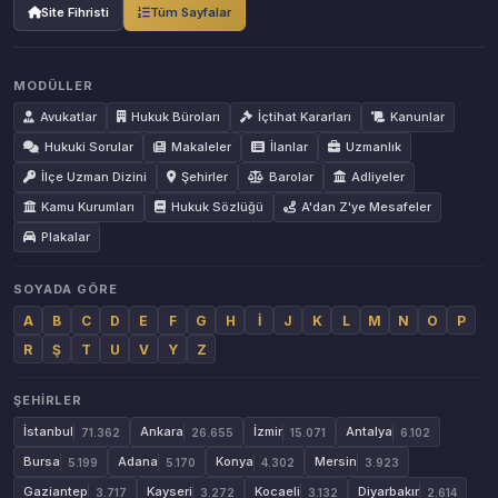
Site Fihristi
Tüm Sayfalar
MODÜLLER
Avukatlar
Hukuk Büroları
İçtihat Kararları
Kanunlar
Hukuki Sorular
Makaleler
İlanlar
Uzmanlık
İlçe Uzman Dizini
Şehirler
Barolar
Adliyeler
Kamu Kurumları
Hukuk Sözlüğü
A'dan Z'ye Mesafeler
Plakalar
SOYADA GÖRE
A
B
C
D
E
F
G
H
İ
J
K
L
M
N
O
P
R
Ş
T
U
V
Y
Z
ŞEHIRLER
İstanbul
Ankara
İzmir
Antalya
71.362
26.655
15.071
6.102
Bursa
Adana
Konya
Mersin
5.199
5.170
4.302
3.923
Gaziantep
Kayseri
Kocaeli
Diyarbakır
3.717
3.272
3.132
2.614