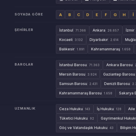
SOYADA GÖRE
A
B
C
D
E
F
G
H
İ
ŞEHIRLER
İstanbul
Ankara
İzmir
71.366
26.657
Kocaeli
Diyarbakır
Muğla
3.132
2.614
Balıkesir
Kahramanmaraş
1.891
1.658
BAROLAR
İstanbul Barosu
Ankara Barosu
71.363
Mersin Barosu
Gaziantep Barosu
3.924
Samsun Barosu
Denizli Barosu
2.431
2.
Kahramanmaraş Barosu
Sakarya 
1.658
UZMANLIK
Ceza Hukuku
İş Hukuku
Aile
143
128
Tüketici Hukuku
Gayrimenkul Hukuk
92
Göç ve Vatandaşlık Hukuku
Bilişim 
43