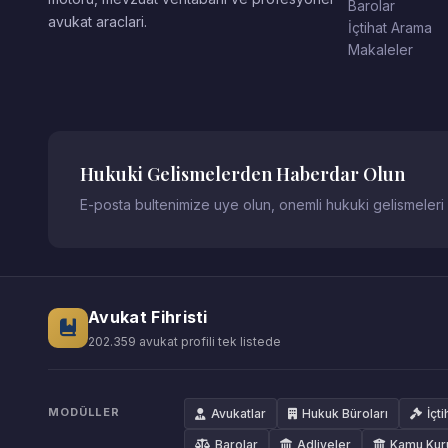
Barolar
avukat araclari.
İçtihat Arama
Makaleler
Hukuki Gelismelerden Haberdar Olun
E-posta bultenimize uye olun, onemli hukuki gelismeleri
Avukat Fihristi
202.359 avukat profili tek listede
MODÜLLER
Avukatlar
Hukuk Büroları
İçti
Barolar
Adliyeler
Kamu Kur