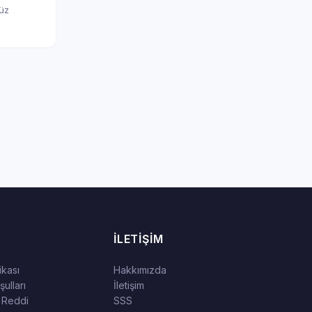
nüz
İLETIŞIM
tikası
Hakkımızda
ulları
İletişim
 Reddi
SSS