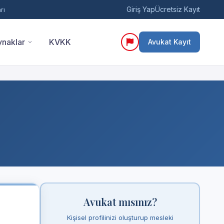
Giriş Yap
Ücretsiz Kayıt
rı
naklar
KVKK
Avukat Kayıt
Avukat mısınız?
Kişisel profilinizi oluşturup mesleki