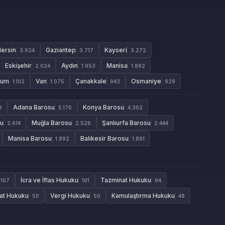
ersin
Gaziantep
Kayseri
3.924
3.717
3.272
Eskişehir
Aydın
Manisa
2.024
1.953
1.892
rum
Van
Çanakkale
Osmaniye
1.102
1.075
943
929
Adana Barosu
Konya Barosu
9
5.170
4.302
su
Muğla Barosu
Şanlıurfa Barosu
2.614
2.526
2.444
Manisa Barosu
Balıkesir Barosu
1.892
1.891
İcra ve İflas Hukuku
Tazminat Hukuku
107
101
94
aat Hukuku
Vergi Hukuku
Kamulaştırma Hukuku
50
50
48