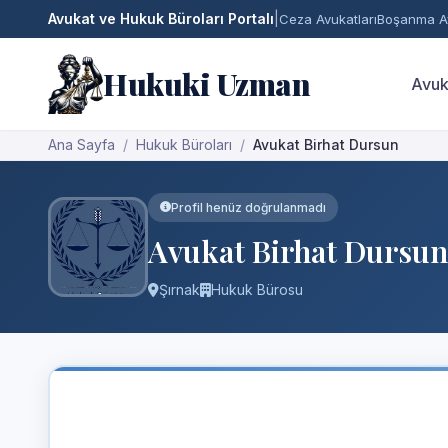
Avukat ve Hukuk Büroları Portalı
|
Ceza Avukatları
Boşanma Av
Hukuki Uzman
Avuk
Ana Sayfa
Hukuk Büroları
Avukat Birhat Dursun
Profil henüz doğrulanmadı
Avukat Birhat Dursun
Şırnak
Hukuk Bürosu