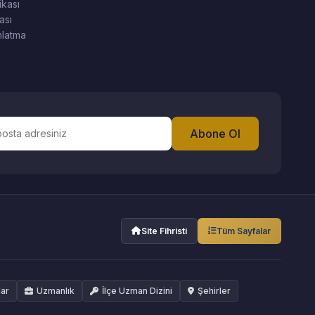
ikası
ası
latma
Abone Ol
Site Fihristi
Tüm Sayfalar
lar
Uzmanlık
İlçe Uzman Dizini
Şehirler