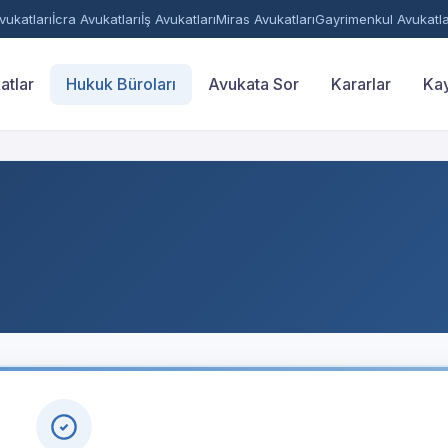
ukatları
İcra Avukatları
İş Avukatları
Miras Avukatları
Gayrimenkul Avukatla
atlar
Hukuk Büroları
Avukata Sor
Kararlar
Kay