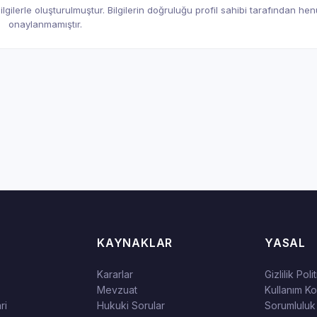
gilerle oluşturulmuştur. Bilgilerin doğruluğu profil sahibi tarafından he
onaylanmamıştır.
KAYNAKLAR
YASAL
Kararlar
Gizlilik Poli
Mevzuat
Kullanım Koş
ri
Hukuki Sorular
Sorumluluk