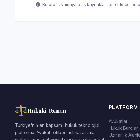
Bu profil, kamuya açık kaynaklardan elde edilen bil
PLATFORM
Hukuki Uzman
Avukatlar
Turkiye'nin en kapsamli hukuk teknolojisi
Hukuk Burolari
platformu. Avukat rehberi, ictihat arama
Uzmanlik Alanla
motoru, mevzuat veritabani ve profesyonel