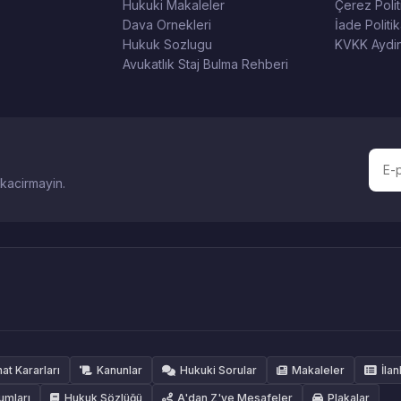
Hukuki Makaleler
Çerez Polit
Dava Ornekleri
İade Politik
Hukuk Sozlugu
KVKK Aydin
Avukatlık Staj Bulma Rehberi
 kacirmayin.
hat Kararları
Kanunlar
Hukuki Sorular
Makaleler
İlan
umları
Hukuk Sözlüğü
A'dan Z'ye Mesafeler
Plakalar