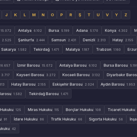
J
K
L
M
N
O
P
R
Ş
T
U
V
Y
Z
Antalya
Bursa
Adana
Konya
M
15.072
6.102
5.199
5.170
4.302
Şanlıurfa
Samsun
Denizli
Hatay
2.525
2.444
2.431
2.313
2.155
Sakarya
Tekirdağ
Malatya
Trabzon
Erzu
1.582
1.471
1.187
1.160
İzmir Barosu
Antalya Barosu
Bursa Barosu
26.657
15.072
6.102
5.19
Kayseri Barosu
Kocaeli Barosu
Diyarbakır Baro
3.717
3.272
3.132
Hatay Barosu
Eskişehir Barosu
Aydın Barosu
313
2.155
2.024
1.953
Barosu
Tekirdağ Barosu
1.582
1.471
 Hukuku
Miras Hukuku
Borçlar Hukuku
Ticaret Hukuku
125
115
108
u
İdare Hukuku
Trafik Hukuku
Sigorta Hukuku
İnş
91
86
66
56
Hukuku
42