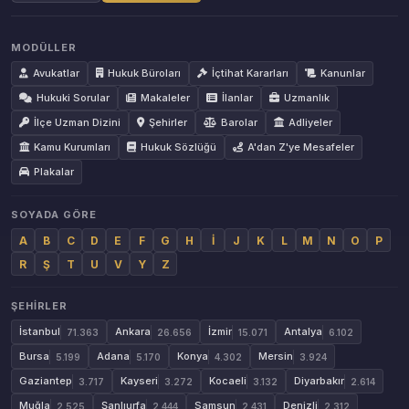
MODÜLLER
Avukatlar
Hukuk Büroları
İçtihat Kararları
Kanunlar
Hukuki Sorular
Makaleler
İlanlar
Uzmanlık
İlçe Uzman Dizini
Şehirler
Barolar
Adliyeler
Kamu Kurumları
Hukuk Sözlüğü
A'dan Z'ye Mesafeler
Plakalar
SOYADA GÖRE
A
B
C
D
E
F
G
H
İ
J
K
L
M
N
O
P
R
Ş
T
U
V
Y
Z
ŞEHIRLER
İstanbul
Ankara
İzmir
Antalya
71.363
26.656
15.071
6.102
Bursa
Adana
Konya
Mersin
5.199
5.170
4.302
3.924
Gaziantep
Kayseri
Kocaeli
Diyarbakır
3.717
3.272
3.132
2.614
Muğla
Şanlıurfa
Samsun
Denizli
2.525
2.444
2.431
2.312