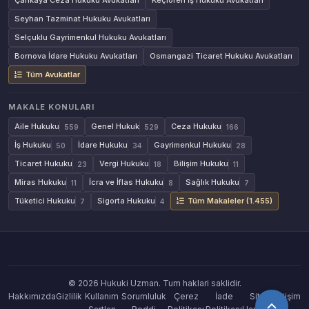
Çankaya Ceza Hukuku Avukatları
Keçiören İş Hukuku Avukatları
Seyhan Tazminat Hukuku Avukatları
Selçuklu Gayrimenkul Hukuku Avukatları
Bornova İdare Hukuku Avukatları
Osmangazi Ticaret Hukuku Avukatları
Tüm Avukatlar
MAKALE KONULARI
Aile Hukuku
Genel Hukuk
Ceza Hukuku
559
529
166
İş Hukuku
İdare Hukuku
Gayrimenkul Hukuku
50
34
28
Ticaret Hukuku
Vergi Hukuku
Bilişim Hukuku
23
18
11
Miras Hukuku
İcra ve İflas Hukuku
Sağlık Hukuku
11
8
7
Tüketici Hukuku
Sigorta Hukuku
Tüm Makaleler (1.455)
7
4
© 2026 Hukuki Uzman. Tum haklari saklidir.
Hakkımızda
Gizlilik
Kullanım
Sorumluluk
Çerez
İade
Site
İletişim