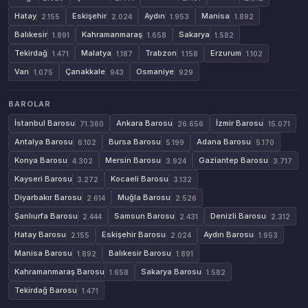
Hatay
Eskişehir
Aydın
Manisa
2.155
2.024
1.953
1.892
Balıkesir
Kahramanmaraş
Sakarya
1.891
1.658
1.582
Tekirdağ
Malatya
Trabzon
Erzurum
1.471
1.187
1.158
1.102
Van
Çanakkale
Osmaniye
1.075
943
929
BAROLAR
İstanbul Barosu
Ankara Barosu
İzmir Barosu
71.360
26.656
15.071
Antalya Barosu
Bursa Barosu
Adana Barosu
6.102
5.199
5.170
Konya Barosu
Mersin Barosu
Gaziantep Barosu
4.302
3.924
3.717
Kayseri Barosu
Kocaeli Barosu
3.272
3.132
Diyarbakır Barosu
Muğla Barosu
2.614
2.526
Şanlıurfa Barosu
Samsun Barosu
Denizli Barosu
2.444
2.431
2.312
Hatay Barosu
Eskişehir Barosu
Aydın Barosu
2.155
2.024
1.953
Manisa Barosu
Balıkesir Barosu
1.892
1.891
Kahramanmaraş Barosu
Sakarya Barosu
1.658
1.582
Tekirdağ Barosu
1.471