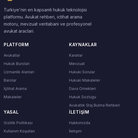
Turkiye'nin en kapsamli hukuk teknolojisi
platformu. Avukat rehberi, ictihat arama
motoru, mevzuat veritabani ve profesyonel
avukat araclari.
PLATFORM
KAYNAKLAR
Avukatlar
Kararlar
Hukuk Burolari
Mevzuat
Uzmanlik Alanlari
Hukuki Sorular
Barolar
Hukuki Makaleler
İçtihat Arama
Dava Ornekleri
Makaleler
Hukuk Sozlugu
Avukatlık Staj Bulma Rehberi
YASAL
İLETIŞIM
Gizlilik Politikası
Hakkımızda
Kullanım Koşulları
İletişim