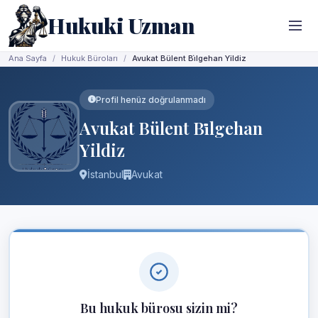
Hukuki Uzman
Ana Sayfa
Hukuk Büroları
Avukat Bülent Bi̇lgehan Yildiz
Profil henüz doğrulanmadı
Avukat Bülent Bi̇lgehan
Yildiz
İstanbul
Avukat
Bu hukuk bürosu sizin mi?