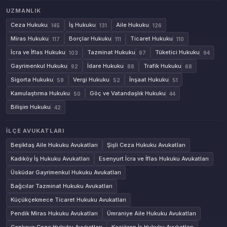
UZMANLIK
Ceza Hukuku
İş Hukuku
Aile Hukuku
145
131
126
Miras Hukuku
Borçlar Hukuku
Ticaret Hukuku
117
111
110
İcra ve İflas Hukuku
Tazminat Hukuku
Tüketici Hukuku
103
97
94
Gayrimenkul Hukuku
İdare Hukuku
Trafik Hukuku
92
88
68
Sigorta Hukuku
Vergi Hukuku
İnşaat Hukuku
59
52
51
Kamulaştırma Hukuku
Göç ve Vatandaşlık Hukuku
50
44
Bilişim Hukuku
42
İLÇE AVUKATLARI
Beşiktaş Aile Hukuku Avukatları
Şişli Ceza Hukuku Avukatları
Kadıköy İş Hukuku Avukatları
Esenyurt İcra ve İflas Hukuku Avukatları
Üsküdar Gayrimenkul Hukuku Avukatları
Bağcılar Tazminat Hukuku Avukatları
Küçükçekmece Ticaret Hukuku Avukatları
Pendik Miras Hukuku Avukatları
Ümraniye Aile Hukuku Avukatları