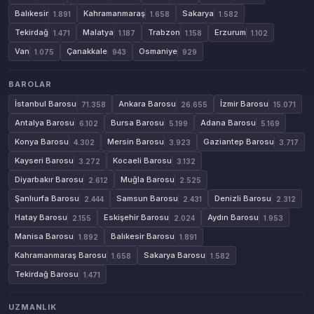
Balıkesir
Kahramanmaraş
Sakarya
1.891
1.658
1.582
Tekirdağ
Malatya
Trabzon
Erzurum
1.471
1.187
1.158
1.102
Van
Çanakkale
Osmaniye
1.075
943
929
BAROLAR
İstanbul Barosu
Ankara Barosu
İzmir Barosu
71.358
26.655
15.071
Antalya Barosu
Bursa Barosu
Adana Barosu
6.102
5.199
5.169
Konya Barosu
Mersin Barosu
Gaziantep Barosu
4.302
3.923
3.717
Kayseri Barosu
Kocaeli Barosu
3.272
3.132
Diyarbakır Barosu
Muğla Barosu
2.612
2.525
Şanlıurfa Barosu
Samsun Barosu
Denizli Barosu
2.444
2.431
2.312
Hatay Barosu
Eskişehir Barosu
Aydın Barosu
2.155
2.024
1.953
Manisa Barosu
Balıkesir Barosu
1.892
1.891
Kahramanmaraş Barosu
Sakarya Barosu
1.658
1.582
Tekirdağ Barosu
1.471
UZMANLIK