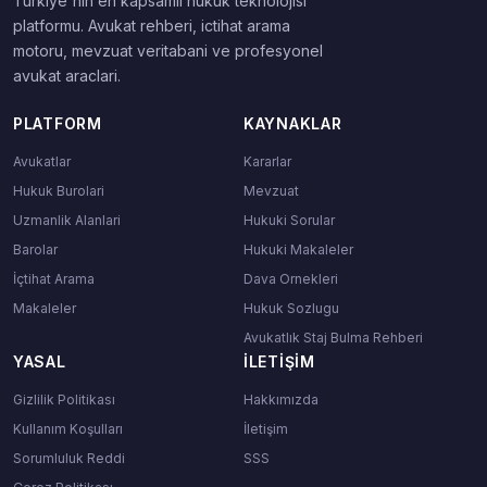
Turkiye'nin en kapsamli hukuk teknolojisi
platformu. Avukat rehberi, ictihat arama
motoru, mevzuat veritabani ve profesyonel
avukat araclari.
PLATFORM
KAYNAKLAR
Avukatlar
Kararlar
Hukuk Burolari
Mevzuat
Uzmanlik Alanlari
Hukuki Sorular
Barolar
Hukuki Makaleler
İçtihat Arama
Dava Ornekleri
Makaleler
Hukuk Sozlugu
Avukatlık Staj Bulma Rehberi
YASAL
İLETIŞIM
Gizlilik Politikası
Hakkımızda
Kullanım Koşulları
İletişim
Sorumluluk Reddi
SSS