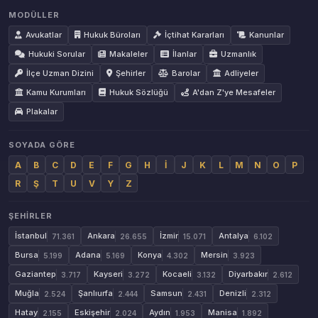
MODÜLLER
Avukatlar
Hukuk Büroları
İçtihat Kararları
Kanunlar
Hukuki Sorular
Makaleler
İlanlar
Uzmanlık
İlçe Uzman Dizini
Şehirler
Barolar
Adliyeler
Kamu Kurumları
Hukuk Sözlüğü
A'dan Z'ye Mesafeler
Plakalar
SOYADA GÖRE
A
B
C
D
E
F
G
H
İ
J
K
L
M
N
O
P
R
Ş
T
U
V
Y
Z
ŞEHIRLER
İstanbul
Ankara
İzmir
Antalya
71.361
26.655
15.071
6.102
Bursa
Adana
Konya
Mersin
5.199
5.169
4.302
3.923
Gaziantep
Kayseri
Kocaeli
Diyarbakır
3.717
3.272
3.132
2.612
Muğla
Şanlıurfa
Samsun
Denizli
2.524
2.444
2.431
2.312
Hatay
Eskişehir
Aydın
Manisa
2.155
2.024
1.953
1.892