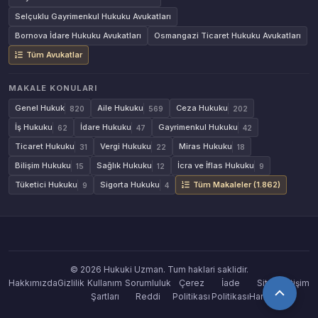
Selçuklu Gayrimenkul Hukuku Avukatları
Bornova İdare Hukuku Avukatları
Osmangazi Ticaret Hukuku Avukatları
Tüm Avukatlar
MAKALE KONULARI
Genel Hukuk
Aile Hukuku
Ceza Hukuku
820
569
202
İş Hukuku
İdare Hukuku
Gayrimenkul Hukuku
62
47
42
Ticaret Hukuku
Vergi Hukuku
Miras Hukuku
31
22
18
Bilişim Hukuku
Sağlık Hukuku
İcra ve İflas Hukuku
15
12
9
Tüketici Hukuku
Sigorta Hukuku
Tüm Makaleler (1.862)
9
4
© 2026 Hukuki Uzman. Tum haklari saklidir.
Hakkımızda
Gizlilik
Kullanım
Sorumluluk
Çerez
İade
Site
İletişim
Şartları
Reddi
Politikası
Politikası
Haritası