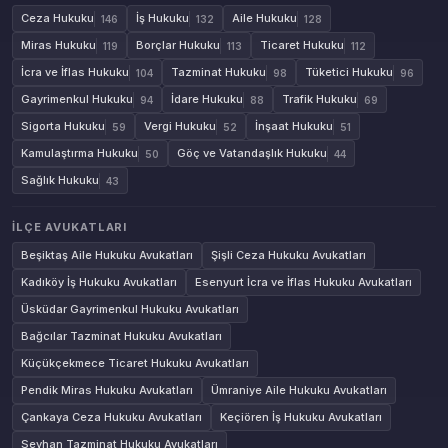
Ceza Hukuku
İş Hukuku
Aile Hukuku
146
132
128
Miras Hukuku
Borçlar Hukuku
Ticaret Hukuku
119
113
112
İcra ve İflas Hukuku
Tazminat Hukuku
Tüketici Hukuku
104
98
96
Gayrimenkul Hukuku
İdare Hukuku
Trafik Hukuku
94
88
69
Sigorta Hukuku
Vergi Hukuku
İnşaat Hukuku
59
52
51
Kamulaştırma Hukuku
Göç ve Vatandaşlık Hukuku
50
44
Sağlık Hukuku
43
İLÇE AVUKATLARI
Beşiktaş Aile Hukuku Avukatları
Şişli Ceza Hukuku Avukatları
Kadıköy İş Hukuku Avukatları
Esenyurt İcra ve İflas Hukuku Avukatları
Üsküdar Gayrimenkul Hukuku Avukatları
Bağcılar Tazminat Hukuku Avukatları
Küçükçekmece Ticaret Hukuku Avukatları
Pendik Miras Hukuku Avukatları
Ümraniye Aile Hukuku Avukatları
Çankaya Ceza Hukuku Avukatları
Keçiören İş Hukuku Avukatları
Seyhan Tazminat Hukuku Avukatları