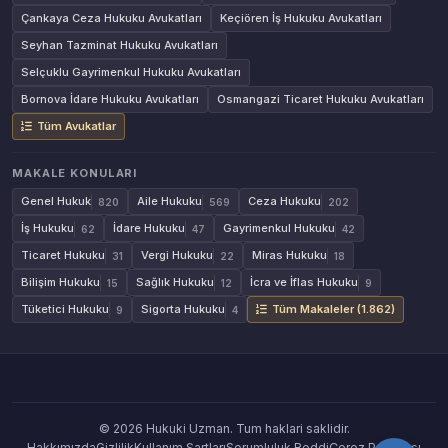
Çankaya Ceza Hukuku Avukatları
Keçiören İş Hukuku Avukatları
Seyhan Tazminat Hukuku Avukatları
Selçuklu Gayrimenkul Hukuku Avukatları
Bornova İdare Hukuku Avukatları
Osmangazi Ticaret Hukuku Avukatları
Tüm Avukatlar
MAKALE KONULARI
Genel Hukuk
Aile Hukuku
Ceza Hukuku
820
569
202
İş Hukuku
İdare Hukuku
Gayrimenkul Hukuku
62
47
42
Ticaret Hukuku
Vergi Hukuku
Miras Hukuku
31
22
18
Bilişim Hukuku
Sağlık Hukuku
İcra ve İflas Hukuku
15
12
9
Tüketici Hukuku
Sigorta Hukuku
Tüm Makaleler (1.862)
9
4
© 2026 Hukuki Uzman. Tum haklari saklidir.
Hakkımızda
Gizlilik
Kullanım Şartları
Sorumluluk Reddi
Çerez Politikası