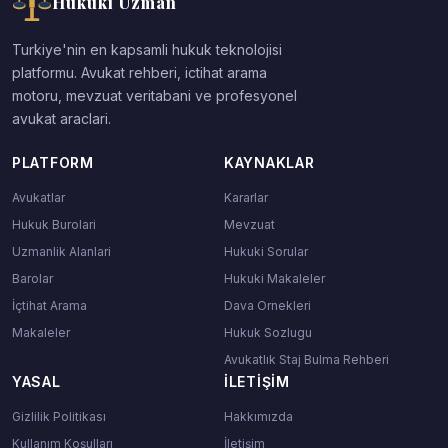
Hukuki Uzman
Turkiye'nin en kapsamli hukuk teknolojisi
platformu. Avukat rehberi, ictihat arama
motoru, mevzuat veritabani ve profesyonel
avukat araclari.
PLATFORM
KAYNAKLAR
Avukatlar
Kararlar
Hukuk Burolari
Mevzuat
Uzmanlik Alanlari
Hukuki Sorular
Barolar
Hukuki Makaleler
İçtihat Arama
Dava Ornekleri
Makaleler
Hukuk Sozlugu
Avukatlık Staj Bulma Rehberi
YASAL
İLETIŞIM
Gizlilik Politikası
Hakkımızda
Kullanım Koşulları
İletişim