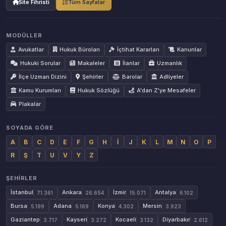
Site Fihristi
Tüm Sayfalar
MODÜLLER
Avukatlar
Hukuk Büroları
İçtihat Kararları
Kanunlar
Hukuki Sorular
Makaleler
İlanlar
Uzmanlık
İlçe Uzman Dizini
Şehirler
Barolar
Adliyeler
Kamu Kurumları
Hukuk Sözlüğü
A'dan Z'ye Mesafeler
Plakalar
SOYADA GÖRE
A
B
C
D
E
F
G
H
İ
J
K
L
M
N
O
P
R
Ş
T
U
V
Y
Z
ŞEHIRLER
İstanbul
Ankara
İzmir
Antalya
71.361
26.654
15.071
6.102
Bursa
Adana
Konya
Mersin
5.199
5.169
4.302
3.923
Gaziantep
Kayseri
Kocaeli
Diyarbakır
3.717
3.272
3.132
2.612