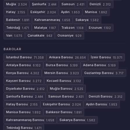
Muğla
Şanlıurfa
Samsun
Denizli
2.524
2.444
2.431
2.312
Hatay
Eskişehir
Aydın
Manisa
2.155
2.024
1.953
1.892
Balıkesir
Kahramanmaraş
Sakarya
1.891
1.658
1.582
Tekirdağ
Malatya
Trabzon
Erzurum
1.471
1.187
1.158
1.102
Van
Çanakkale
Osmaniye
1.075
943
929
BAROLAR
İstanbul Barosu
Ankara Barosu
İzmir Barosu
71.358
26.654
15.071
Antalya Barosu
Bursa Barosu
Adana Barosu
6.102
5.199
5.169
Konya Barosu
Mersin Barosu
Gaziantep Barosu
4.302
3.923
3.717
Kayseri Barosu
Kocaeli Barosu
3.272
3.132
Diyarbakır Barosu
Muğla Barosu
2.612
2.525
Şanlıurfa Barosu
Samsun Barosu
Denizli Barosu
2.444
2.431
2.312
Hatay Barosu
Eskişehir Barosu
Aydın Barosu
2.155
2.024
1.953
Manisa Barosu
Balıkesir Barosu
1.892
1.891
Kahramanmaraş Barosu
Sakarya Barosu
1.658
1.582
Tekirdağ Barosu
1.471