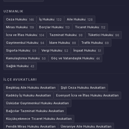
UZMANLIK
Ceza Hukuku
İş Hukuku
Aile Hukuku
146
132
128
Miras Hukuku
Borçlar Hukuku
Ticaret Hukuku
119
113
112
İcra ve İflas Hukuku
Tazminat Hukuku
Tüketici Hukuku
104
98
96
Gayrimenkul Hukuku
İdare Hukuku
Trafik Hukuku
94
88
69
Sigorta Hukuku
Vergi Hukuku
İnşaat Hukuku
59
52
51
Kamulaştırma Hukuku
Göç ve Vatandaşlık Hukuku
50
44
Sağlık Hukuku
43
İLÇE AVUKATLARI
Beşiktaş Aile Hukuku Avukatları
Şişli Ceza Hukuku Avukatları
Kadıköy İş Hukuku Avukatları
Esenyurt İcra ve İflas Hukuku Avukatları
Üsküdar Gayrimenkul Hukuku Avukatları
Bağcılar Tazminat Hukuku Avukatları
Küçükçekmece Ticaret Hukuku Avukatları
Pendik Miras Hukuku Avukatları
Ümraniye Aile Hukuku Avukatları