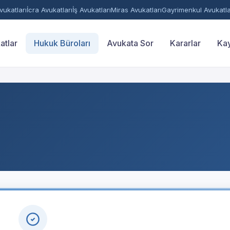
ukatları
İcra Avukatları
İş Avukatları
Miras Avukatları
Gayrimenkul Avukatla
atlar
Hukuk Büroları
Avukata Sor
Kararlar
Kay