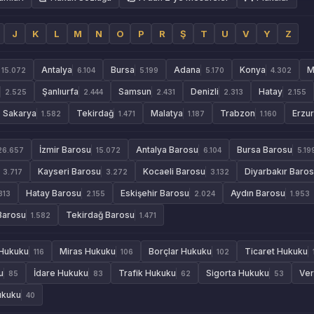
J
K
L
M
N
O
P
R
Ş
T
U
V
Y
Z
Antalya
Bursa
Adana
Konya
M
15.072
6.104
5.199
5.170
4.302
Şanlıurfa
Samsun
Denizli
Hatay
2.525
2.444
2.431
2.313
2.155
Sakarya
Tekirdağ
Malatya
Trabzon
Erzu
1.582
1.471
1.187
1.160
İzmir Barosu
Antalya Barosu
Bursa Barosu
26.657
15.072
6.104
5.19
Kayseri Barosu
Kocaeli Barosu
Diyarbakır Baro
3.717
3.272
3.132
Hatay Barosu
Eskişehir Barosu
Aydın Barosu
313
2.155
2.024
1.953
Barosu
Tekirdağ Barosu
1.582
1.471
 Hukuku
Miras Hukuku
Borçlar Hukuku
Ticaret Hukuku
116
106
102
u
İdare Hukuku
Trafik Hukuku
Sigorta Hukuku
Ver
85
83
62
53
ukuku
40