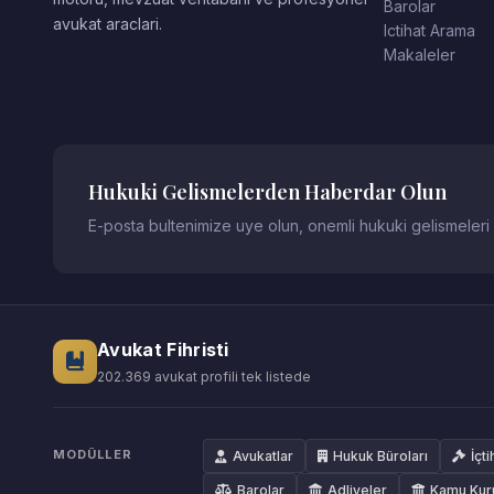
Barolar
avukat araclari.
Ictihat Arama
Makaleler
Hukuki Gelismelerden Haberdar Olun
E-posta bultenimize uye olun, onemli hukuki gelismeleri
Avukat Fihristi
202.369 avukat profili tek listede
MODÜLLER
Avukatlar
Hukuk Büroları
İçti
Barolar
Adliyeler
Kamu Kur