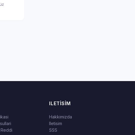
nüz
ILETISIM
tikasi
Hakkimizda
ullari
Iletisim
 Reddi
SSS