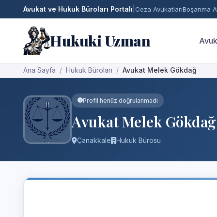
Avukat ve Hukuk Büroları Portalı
|
Ceza Avukatları
Boşanma Av
Hukuki Uzman
Avuk
Ana Sayfa
Hukuk Büroları
Avukat Melek Gökdağ
Profil henüz doğrulanmadı
Avukat Melek Gökdağ
Çanakkale
Hukuk Bürosu