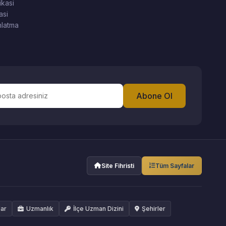
ikasi
asi
latma
Abone Ol
Site Fihristi
Tüm Sayfalar
lar
Uzmanlık
İlçe Uzman Dizini
Şehirler