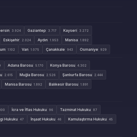
ersin
Gaziantep
Kayseri
3.924
3.717
3.272
Eskişehir
Aydın
Manisa
2.024
1.953
1.892
rum
Van
Çanakkale
Osmaniye
1.102
1.075
943
929
Adana Barosu
Konya Barosu
9
5.170
4.302
su
Muğla Barosu
Şanlıurfa Barosu
2.615
2.526
2.444
Manisa Barosu
Balıkesir Barosu
1.892
1.891
İcra ve İflas Hukuku
Tazminat Hukuku
100
96
87
gi Hukuku
İnşaat Hukuku
Kamulaştırma Hukuku
47
46
45