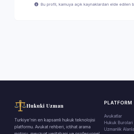
Bu profil, kamuya açık kaynaklardan elde edilen bil
PLATFORM
Hukuki Uzman
Avukatlar
Turkiye'nin en kapsamli hukuk teknolojisi
Hukuk Burolari
platformu. Avukat rehberi, ictihat arama
Uzmanlik Alanla
motoru, mevzuat veritabani ve profesyonel