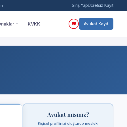
Giriş Yap
Ücretsiz Kayıt
rı
naklar
KVKK
Avukat Kayıt
Avukat mısınız?
Kişisel profilinizi oluşturup mesleki