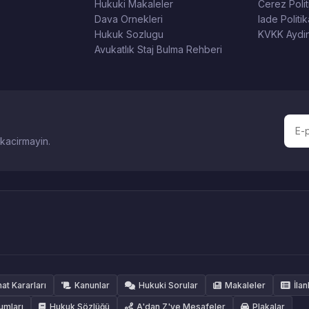
Hukuki Makaleler
Cerez Polit
Dava Ornekleri
Iade Politik
Hukuk Sozlugu
KVKK Aydin
Avukatlık Staj Bulma Rehberi
 kacirmayin.
hat Kararları
Kanunlar
Hukuki Sorular
Makaleler
İlan
umları
Hukuk Sözlüğü
A'dan Z'ye Mesafeler
Plakalar