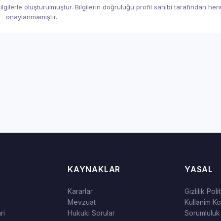
gilerle oluşturulmuştur. Bilgilerin doğruluğu profil sahibi tarafından he
onaylanmamıştır.
KAYNAKLAR
YASAL
Kararlar
Gizlilik Poli
Mevzuat
Kullanim Kos
ri
Hukuki Sorular
Sorumluluk