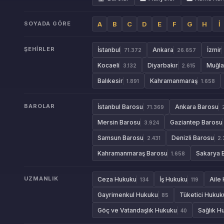
SOYADA GÖRE
A
B
C
D
E
F
G
H
İ
ŞEHIRLER
İstanbul
Ankara
İzmir
71.372
26.657
Kocaeli
Diyarbakır
Muğla
3.132
2.615
Balıkesir
Kahramanmaraş
1.891
1.658
BAROLAR
İstanbul Barosu
Ankara Barosu
71.369
Mersin Barosu
Gaziantep Barosu
3.924
Samsun Barosu
Denizli Barosu
2.431
2.
Kahramanmaraş Barosu
Sakarya 
1.658
UZMANLIK
Ceza Hukuku
İş Hukuku
Aile
134
119
Gayrimenkul Hukuku
Tüketici Hukuk
85
Göç ve Vatandaşlık Hukuku
Sağlık H
40