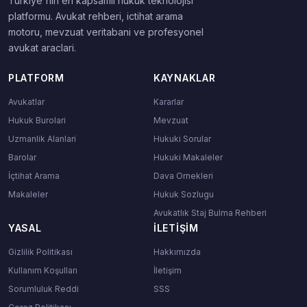
Turkiye'nin en kapsamli hukuk teknolojisi
platformu. Avukat rehberi, ictihat arama
motoru, mevzuat veritabani ve profesyonel
avukat araclari.
PLATFORM
KAYNAKLAR
Avukatlar
Kararlar
Hukuk Burolari
Mevzuat
Uzmanlik Alanlari
Hukuki Sorular
Barolar
Hukuki Makaleler
İçtihat Arama
Dava Ornekleri
Makaleler
Hukuk Sozlugu
Avukatlık Staj Bulma Rehberi
YASAL
İLETIŞIM
Gizlilik Politikası
Hakkımızda
Kullanım Koşulları
İletişim
Sorumluluk Reddi
SSS