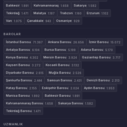
Balıkesir
Kahramanmaraş
Sakarya
1.891
1.658
1.582
Tekirdağ
Malatya
Trabzon
Erzurum
1.471
1.187
1.160
1.102
Van
Çanakkale
Osmaniye
1.075
943
929
BAROLAR
İstanbul Barosu
Ankara Barosu
İzmir Barosu
71.367
26.656
15.072
Antalya Barosu
Bursa Barosu
Adana Barosu
6.104
5.199
5.170
Konya Barosu
Mersin Barosu
Gaziantep Barosu
4.302
3.924
3.717
Kayseri Barosu
Kocaeli Barosu
3.272
3.132
Diyarbakır Barosu
Muğla Barosu
2.615
2.526
Şanlıurfa Barosu
Samsun Barosu
Denizli Barosu
2.444
2.431
2.313
Hatay Barosu
Eskişehir Barosu
Aydın Barosu
2.155
2.024
1.953
Manisa Barosu
Balıkesir Barosu
1.892
1.891
Kahramanmaraş Barosu
Sakarya Barosu
1.658
1.582
Tekirdağ Barosu
1.471
UZMANLIK