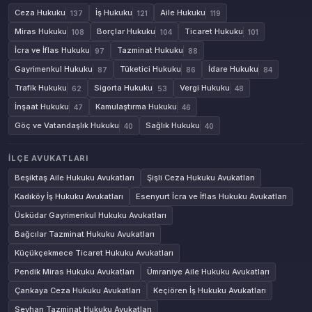
Ceza Hukuku
İş Hukuku
Aile Hukuku
137
121
119
Miras Hukuku
Borçlar Hukuku
Ticaret Hukuku
108
104
101
İcra ve İflas Hukuku
Tazminat Hukuku
97
88
Gayrimenkul Hukuku
Tüketici Hukuku
İdare Hukuku
87
86
84
Trafik Hukuku
Sigorta Hukuku
Vergi Hukuku
62
53
48
İnşaat Hukuku
Kamulaştırma Hukuku
47
46
Göç ve Vatandaşlık Hukuku
Sağlık Hukuku
40
40
İLÇE AVUKATLARI
Beşiktaş Aile Hukuku Avukatları
Şişli Ceza Hukuku Avukatları
Kadıköy İş Hukuku Avukatları
Esenyurt İcra ve İflas Hukuku Avukatları
Üsküdar Gayrimenkul Hukuku Avukatları
Bağcılar Tazminat Hukuku Avukatları
Küçükçekmece Ticaret Hukuku Avukatları
Pendik Miras Hukuku Avukatları
Ümraniye Aile Hukuku Avukatları
Çankaya Ceza Hukuku Avukatları
Keçiören İş Hukuku Avukatları
Seyhan Tazminat Hukuku Avukatları