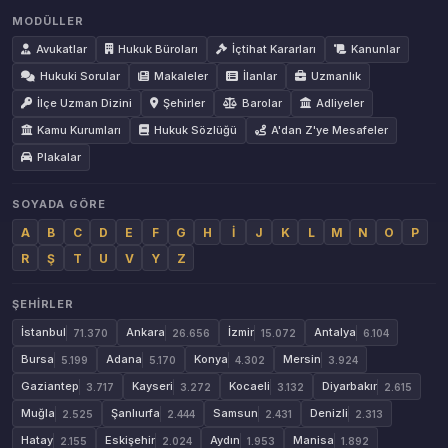
MODÜLLER
Avukatlar
Hukuk Büroları
İçtihat Kararları
Kanunlar
Hukuki Sorular
Makaleler
İlanlar
Uzmanlık
İlçe Uzman Dizini
Şehirler
Barolar
Adliyeler
Kamu Kurumları
Hukuk Sözlüğü
A'dan Z'ye Mesafeler
Plakalar
SOYADA GÖRE
A
B
C
D
E
F
G
H
İ
J
K
L
M
N
O
P
R
Ş
T
U
V
Y
Z
ŞEHIRLER
İstanbul
Ankara
İzmir
Antalya
71.370
26.656
15.072
6.104
Bursa
Adana
Konya
Mersin
5.199
5.170
4.302
3.924
Gaziantep
Kayseri
Kocaeli
Diyarbakır
3.717
3.272
3.132
2.615
Muğla
Şanlıurfa
Samsun
Denizli
2.525
2.444
2.431
2.313
Hatay
Eskişehir
Aydın
Manisa
2.155
2.024
1.953
1.892