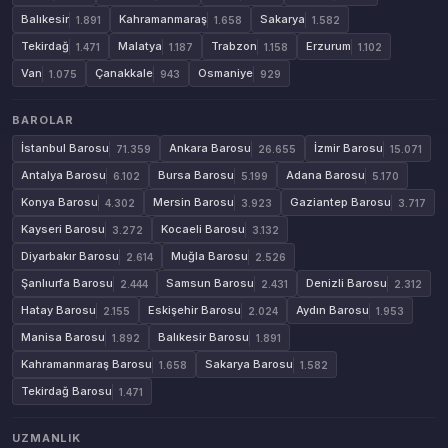
Balıkesir
Kahramanmaraş
Sakarya
1.891
1.658
1.582
Tekirdağ
Malatya
Trabzon
Erzurum
1.471
1.187
1.158
1.102
Van
Çanakkale
Osmaniye
1.075
943
929
BAROLAR
İstanbul Barosu
Ankara Barosu
İzmir Barosu
71.359
26.655
15.071
Antalya Barosu
Bursa Barosu
Adana Barosu
6.102
5.199
5.170
Konya Barosu
Mersin Barosu
Gaziantep Barosu
4.302
3.923
3.717
Kayseri Barosu
Kocaeli Barosu
3.272
3.132
Diyarbakır Barosu
Muğla Barosu
2.614
2.526
Şanlıurfa Barosu
Samsun Barosu
Denizli Barosu
2.444
2.431
2.312
Hatay Barosu
Eskişehir Barosu
Aydın Barosu
2.155
2.024
1.953
Manisa Barosu
Balıkesir Barosu
1.892
1.891
Kahramanmaraş Barosu
Sakarya Barosu
1.658
1.582
Tekirdağ Barosu
1.471
UZMANLIK