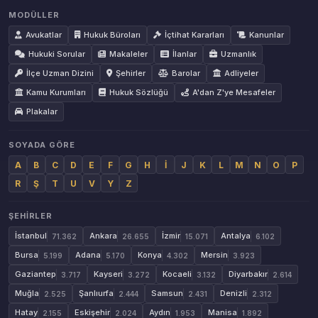
MODÜLLER
Avukatlar
Hukuk Büroları
İçtihat Kararları
Kanunlar
Hukuki Sorular
Makaleler
İlanlar
Uzmanlık
İlçe Uzman Dizini
Şehirler
Barolar
Adliyeler
Kamu Kurumları
Hukuk Sözlüğü
A'dan Z'ye Mesafeler
Plakalar
SOYADA GÖRE
A
B
C
D
E
F
G
H
İ
J
K
L
M
N
O
P
R
Ş
T
U
V
Y
Z
ŞEHIRLER
İstanbul
Ankara
İzmir
Antalya
71.362
26.655
15.071
6.102
Bursa
Adana
Konya
Mersin
5.199
5.170
4.302
3.923
Gaziantep
Kayseri
Kocaeli
Diyarbakır
3.717
3.272
3.132
2.614
Muğla
Şanlıurfa
Samsun
Denizli
2.525
2.444
2.431
2.312
Hatay
Eskişehir
Aydın
Manisa
2.155
2.024
1.953
1.892