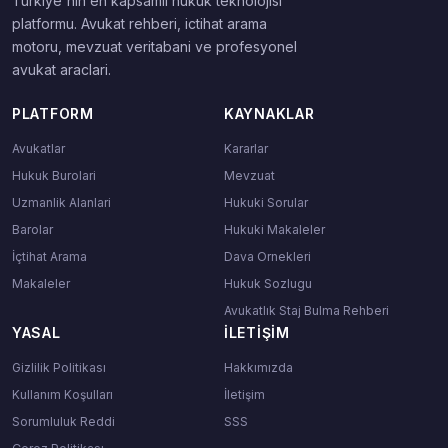
Turkiye'nin en kapsamli hukuk teknolojisi
platformu. Avukat rehberi, ictihat arama
motoru, mevzuat veritabani ve profesyonel
avukat araclari.
PLATFORM
KAYNAKLAR
Avukatlar
Kararlar
Hukuk Burolari
Mevzuat
Uzmanlik Alanlari
Hukuki Sorular
Barolar
Hukuki Makaleler
İçtihat Arama
Dava Ornekleri
Makaleler
Hukuk Sozlugu
Avukatlık Staj Bulma Rehberi
YASAL
İLETIŞIM
Gizlilik Politikası
Hakkımızda
Kullanım Koşulları
İletişim
Sorumluluk Reddi
SSS