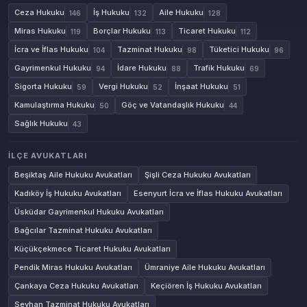
Ceza Hukuku
İş Hukuku
Aile Hukuku
146
132
128
Miras Hukuku
Borçlar Hukuku
Ticaret Hukuku
119
113
112
İcra ve İflas Hukuku
Tazminat Hukuku
Tüketici Hukuku
104
98
96
Gayrimenkul Hukuku
İdare Hukuku
Trafik Hukuku
94
88
69
Sigorta Hukuku
Vergi Hukuku
İnşaat Hukuku
59
52
51
Kamulaştırma Hukuku
Göç ve Vatandaşlık Hukuku
50
44
Sağlık Hukuku
43
İLÇE AVUKATLARI
Beşiktaş Aile Hukuku Avukatları
Şişli Ceza Hukuku Avukatları
Kadıköy İş Hukuku Avukatları
Esenyurt İcra ve İflas Hukuku Avukatları
Üsküdar Gayrimenkul Hukuku Avukatları
Bağcılar Tazminat Hukuku Avukatları
Küçükçekmece Ticaret Hukuku Avukatları
Pendik Miras Hukuku Avukatları
Ümraniye Aile Hukuku Avukatları
Çankaya Ceza Hukuku Avukatları
Keçiören İş Hukuku Avukatları
Seyhan Tazminat Hukuku Avukatları