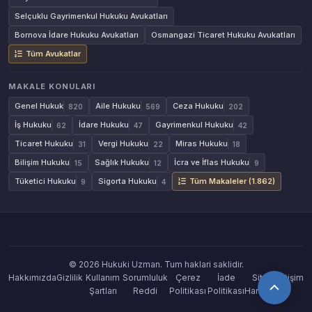
Selçuklu Gayrimenkul Hukuku Avukatları
Bornova İdare Hukuku Avukatları
Osmangazi Ticaret Hukuku Avukatları
Tüm Avukatlar
MAKALE KONULARI
Genel Hukuk
Aile Hukuku
Ceza Hukuku
820
569
202
İş Hukuku
İdare Hukuku
Gayrimenkul Hukuku
62
47
42
Ticaret Hukuku
Vergi Hukuku
Miras Hukuku
31
22
18
Bilişim Hukuku
Sağlık Hukuku
İcra ve İflas Hukuku
15
12
9
Tüketici Hukuku
Sigorta Hukuku
Tüm Makaleler (1.862)
9
4
© 2026 Hukuki Uzman. Tum haklari saklidir.
Hakkımızda
Gizlilik
Kullanım
Sorumluluk
Çerez
İade
Site
İletişim
Şartları
Reddi
Politikası
Politikası
Haritası