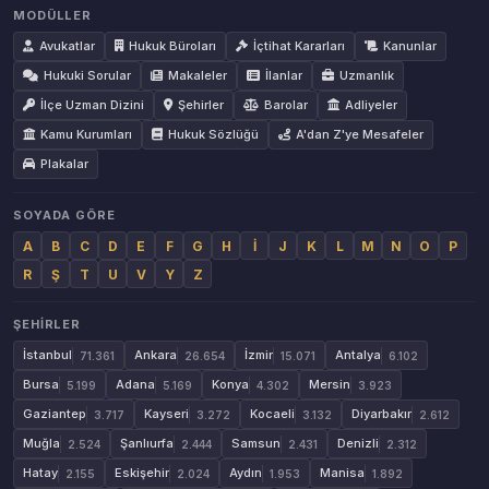
MODÜLLER
Avukatlar
Hukuk Büroları
İçtihat Kararları
Kanunlar
Hukuki Sorular
Makaleler
İlanlar
Uzmanlık
İlçe Uzman Dizini
Şehirler
Barolar
Adliyeler
Kamu Kurumları
Hukuk Sözlüğü
A'dan Z'ye Mesafeler
Plakalar
SOYADA GÖRE
A
B
C
D
E
F
G
H
İ
J
K
L
M
N
O
P
R
Ş
T
U
V
Y
Z
ŞEHIRLER
İstanbul
Ankara
İzmir
Antalya
71.361
26.654
15.071
6.102
Bursa
Adana
Konya
Mersin
5.199
5.169
4.302
3.923
Gaziantep
Kayseri
Kocaeli
Diyarbakır
3.717
3.272
3.132
2.612
Muğla
Şanlıurfa
Samsun
Denizli
2.524
2.444
2.431
2.312
Hatay
Eskişehir
Aydın
Manisa
2.155
2.024
1.953
1.892