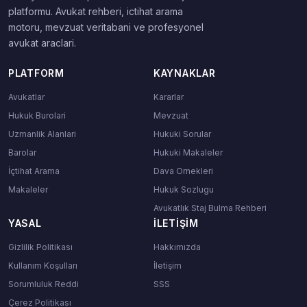
platformu. Avukat rehberi, ictihat arama
motoru, mevzuat veritabani ve profesyonel
avukat araclari.
PLATFORM
KAYNAKLAR
Avukatlar
Kararlar
Hukuk Burolari
Mevzuat
Uzmanlik Alanlari
Hukuki Sorular
Barolar
Hukuki Makaleler
İçtihat Arama
Dava Ornekleri
Makaleler
Hukuk Sozlugu
Avukatlık Staj Bulma Rehberi
YASAL
İLETIŞIM
Gizlilik Politikası
Hakkımızda
Kullanım Koşulları
İletişim
Sorumluluk Reddi
SSS
Çerez Politikası