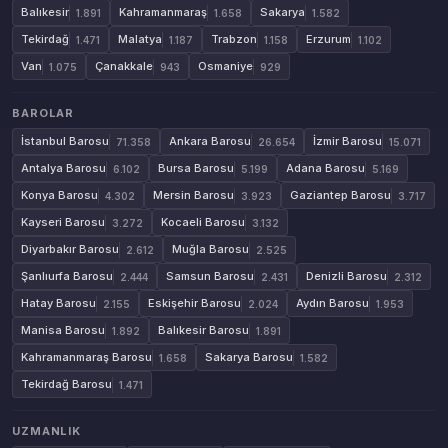
Balıkesir
Kahramanmaraş
Sakarya
1.891
1.658
1.582
Tekirdağ
Malatya
Trabzon
Erzurum
1.471
1.187
1.158
1.102
Van
Çanakkale
Osmaniye
1.075
943
929
BAROLAR
İstanbul Barosu
Ankara Barosu
İzmir Barosu
71.358
26.654
15.071
Antalya Barosu
Bursa Barosu
Adana Barosu
6.102
5.199
5.169
Konya Barosu
Mersin Barosu
Gaziantep Barosu
4.302
3.923
3.717
Kayseri Barosu
Kocaeli Barosu
3.272
3.132
Diyarbakır Barosu
Muğla Barosu
2.612
2.525
Şanlıurfa Barosu
Samsun Barosu
Denizli Barosu
2.444
2.431
2.312
Hatay Barosu
Eskişehir Barosu
Aydın Barosu
2.155
2.024
1.953
Manisa Barosu
Balıkesir Barosu
1.892
1.891
Kahramanmaraş Barosu
Sakarya Barosu
1.658
1.582
Tekirdağ Barosu
1.471
UZMANLIK