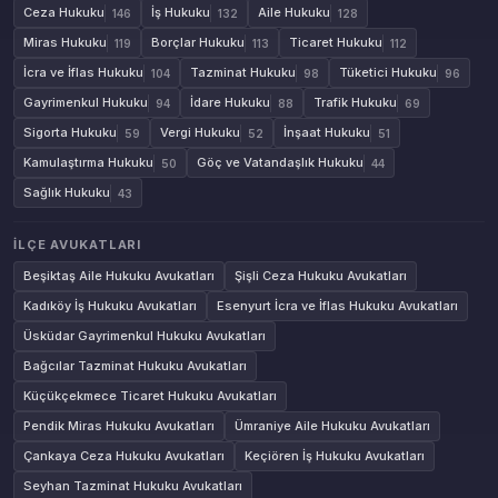
Ceza Hukuku
İş Hukuku
Aile Hukuku
146
132
128
Miras Hukuku
Borçlar Hukuku
Ticaret Hukuku
119
113
112
İcra ve İflas Hukuku
Tazminat Hukuku
Tüketici Hukuku
104
98
96
Gayrimenkul Hukuku
İdare Hukuku
Trafik Hukuku
94
88
69
Sigorta Hukuku
Vergi Hukuku
İnşaat Hukuku
59
52
51
Kamulaştırma Hukuku
Göç ve Vatandaşlık Hukuku
50
44
Sağlık Hukuku
43
İLÇE AVUKATLARI
Beşiktaş Aile Hukuku Avukatları
Şişli Ceza Hukuku Avukatları
Kadıköy İş Hukuku Avukatları
Esenyurt İcra ve İflas Hukuku Avukatları
Üsküdar Gayrimenkul Hukuku Avukatları
Bağcılar Tazminat Hukuku Avukatları
Küçükçekmece Ticaret Hukuku Avukatları
Pendik Miras Hukuku Avukatları
Ümraniye Aile Hukuku Avukatları
Çankaya Ceza Hukuku Avukatları
Keçiören İş Hukuku Avukatları
Seyhan Tazminat Hukuku Avukatları