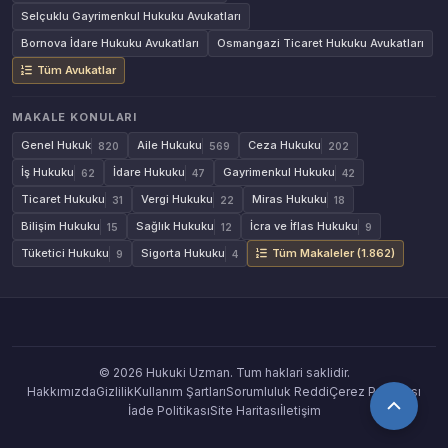
Selçuklu Gayrimenkul Hukuku Avukatları
Bornova İdare Hukuku Avukatları
Osmangazi Ticaret Hukuku Avukatları
Tüm Avukatlar
MAKALE KONULARI
Genel Hukuk
Aile Hukuku
Ceza Hukuku
820
569
202
İş Hukuku
İdare Hukuku
Gayrimenkul Hukuku
62
47
42
Ticaret Hukuku
Vergi Hukuku
Miras Hukuku
31
22
18
Bilişim Hukuku
Sağlık Hukuku
İcra ve İflas Hukuku
15
12
9
Tüketici Hukuku
Sigorta Hukuku
Tüm Makaleler (1.862)
9
4
© 2026 Hukuki Uzman. Tum haklari saklidir.
Hakkımızda
Gizlilik
Kullanım Şartları
Sorumluluk Reddi
Çerez Politikası
İade Politikası
Site Haritası
İletişim