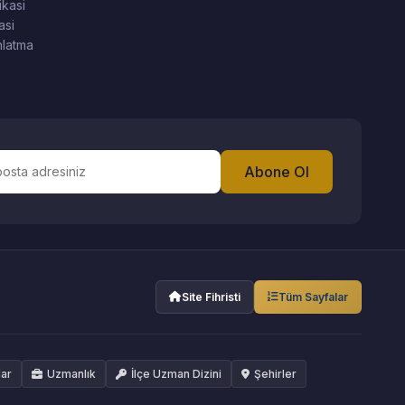
ikasi
asi
latma
Abone Ol
Site Fihristi
Tüm Sayfalar
lar
Uzmanlık
İlçe Uzman Dizini
Şehirler