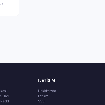
nüz
ILETISIM
tikasi
Hakkimizda
ullari
Iletisim
 Reddi
SSS