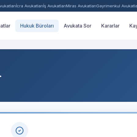
ukatları
İcra Avukatları
İş Avukatları
Miras Avukatları
Gayrimenkul Avukatla
atlar
Hukuk Büroları
Avukata Sor
Kararlar
Kay
r