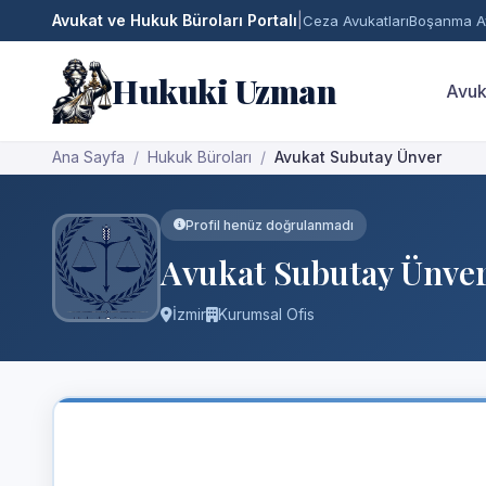
Avukat ve Hukuk Büroları Portalı
|
Ceza Avukatları
Boşanma Av
Hukuki Uzman
Avuk
Ana Sayfa
Hukuk Büroları
Avukat Subutay Ünver
Profil henüz doğrulanmadı
Avukat Subutay Ünve
İzmir
Kurumsal Ofis