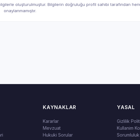
gilerle oluşturulmuştur. Bilgilerin doğruluğu profil sahibi tarafından he
onaylanmamıştır.
KAYNAKLAR
YASAL
Kararlar
Gizlilik Poli
Mevzuat
Kullanim Kos
ri
Hukuki Sorular
Sorumluluk