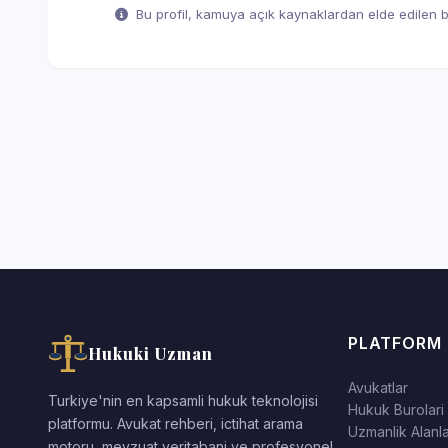
Bu profil, kamuya açık kaynaklardan elde edilen bil
PLATFORM
Hukuki Uzman
Avukatlar
Turkiye'nin en kapsamli hukuk teknolojisi
Hukuk Burolari
platformu. Avukat rehberi, ictihat arama
Uzmanlik Alanla
motoru, mevzuat veritabani ve profesyonel