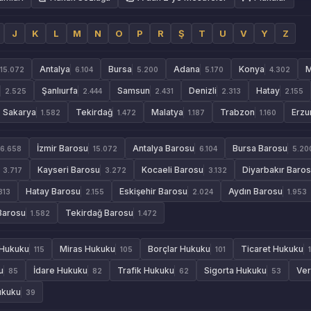
J
K
L
M
N
O
P
R
Ş
T
U
V
Y
Z
Antalya
Bursa
Adana
Konya
M
15.072
6.104
5.200
5.170
4.302
Şanlıurfa
Samsun
Denizli
Hatay
2.525
2.444
2.431
2.313
2.155
Sakarya
Tekirdağ
Malatya
Trabzon
Erzu
1.582
1.472
1.187
1.160
İzmir Barosu
Antalya Barosu
Bursa Barosu
6.658
15.072
6.104
5.20
Kayseri Barosu
Kocaeli Barosu
Diyarbakır Baro
3.717
3.272
3.132
Hatay Barosu
Eskişehir Barosu
Aydın Barosu
313
2.155
2.024
1.953
Barosu
Tekirdağ Barosu
1.582
1.472
 Hukuku
Miras Hukuku
Borçlar Hukuku
Ticaret Hukuku
115
105
101
u
İdare Hukuku
Trafik Hukuku
Sigorta Hukuku
Ver
85
82
62
53
ukuku
39