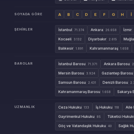
SOYADA GÖRE
A
B
C
D
E
F
G
H
İ
ŞEHIRLER
İstanbul
Ankara
İzmir
71.374
26.658
Kocaeli
Diyarbakır
Muğla
3.132
2.615
Balıkesir
Kahramanmaraş
1.891
1.658
BAROLAR
İstanbul Barosu
Ankara Barosu
71.371
2
Mersin Barosu
Gaziantep Barosu
3.924
Samsun Barosu
Denizli Barosu
2.431
2.
Kahramanmaraş Barosu
Sakarya 
1.658
UZMANLIK
Ceza Hukuku
İş Hukuku
Aile
133
118
Gayrimenkul Hukuku
Tüketici Hukuk
85
Göç ve Vatandaşlık Hukuku
Sağlık H
40