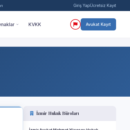
Giriş Yap
Ücretsiz Kayıt
rı
naklar
KVKK
Avukat Kayıt
İzmir Hukuk Büroları
İzmir Avukat Mehmet Yücesoy Hukuk