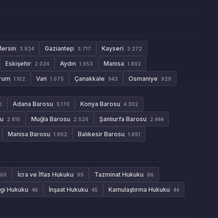
ersin
Gaziantep
Kayseri
3.924
3.717
3.272
Eskişehir
Aydın
Manisa
2.024
1.953
1.892
rum
Van
Çanakkale
Osmaniye
1.102
1.075
943
929
Adana Barosu
Konya Barosu
0
5.170
4.302
su
Muğla Barosu
Şanlıurfa Barosu
2.615
2.526
2.444
Manisa Barosu
Balıkesir Barosu
1.892
1.891
İcra ve İflas Hukuku
Tazminat Hukuku
100
95
86
gi Hukuku
İnşaat Hukuku
Kamulaştırma Hukuku
46
45
44