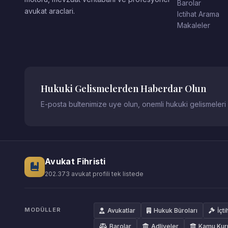
Barolar
avukat araclari.
Ictihat Arama
Makaleler
Hukuki Gelismelerden Haberdar Olun
E-posta bultenimize uye olun, onemli hukuki gelismeleri
Avukat Fihristi
202.373 avukat profili tek listede
MODÜLLER
Avukatlar
Hukuk Büroları
İçti
Barolar
Adliyeler
Kamu Kur