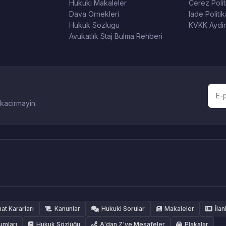
Hukuki Makaleler
Cerez Polit
Dava Ornekleri
Iade Politik
Hukuk Sozlugu
KVKK Aydin
Avukatlık Staj Bulma Rehberi
 kacirmayin.
hat Kararları
Kanunlar
Hukuki Sorular
Makaleler
İlan
umları
Hukuk Sözlüğü
A'dan Z'ye Mesafeler
Plakalar