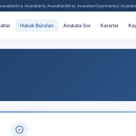
ukatları
İcra Avukatları
İş Avukatları
Miras Avukatları
Gayrimenkul Avukatla
atlar
Hukuk Büroları
Avukata Sor
Kararlar
Kay