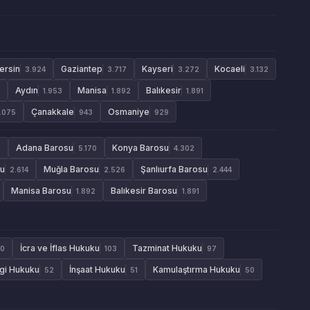
ersin
Gaziantep
Kayseri
Kocaeli
3.924
3.717
3.272
3.132
Aydın
Manisa
Balıkesir
1.953
1.892
1.891
Çanakkale
Osmaniye
1.075
943
929
Adana Barosu
Konya Barosu
9
5.170
4.302
su
Muğla Barosu
Şanlıurfa Barosu
2.614
2.526
2.444
Manisa Barosu
Balıkesir Barosu
1.892
1.891
İcra ve İflas Hukuku
Tazminat Hukuku
10
103
97
gi Hukuku
İnşaat Hukuku
Kamulaştırma Hukuku
52
51
50