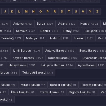
J
K
L
M
N
O
P
R
Ş
T
U
V
Y
Z
Antalya
Bursa
Adana
Konya
M
15.071
6.102
5.199
5.170
4.302
fa
Samsun
Denizli
Hatay
Eskişehir
2.444
2.431
2.312
2.155
2.024
Tekirdağ
Malatya
Trabzon
Erzurum
Van
1.471
1.187
1.158
1.102
İzmir Barosu
Antalya Barosu
Bursa Barosu
26.656
15.071
6.102
5.19
Kayseri Barosu
Kocaeli Barosu
Diyarbakır Baro
3.717
3.272
3.132
Hatay Barosu
Eskişehir Barosu
Aydın Barosu
312
2.155
2.024
1.953
Barosu
Tekirdağ Barosu
1.582
1.471
 Hukuku
Miras Hukuku
Borçlar Hukuku
Ticaret Hukuku
126
117
111
1
u
İdare Hukuku
Trafik Hukuku
Sigorta Hukuku
Ver
92
88
68
59
Hukuku
42