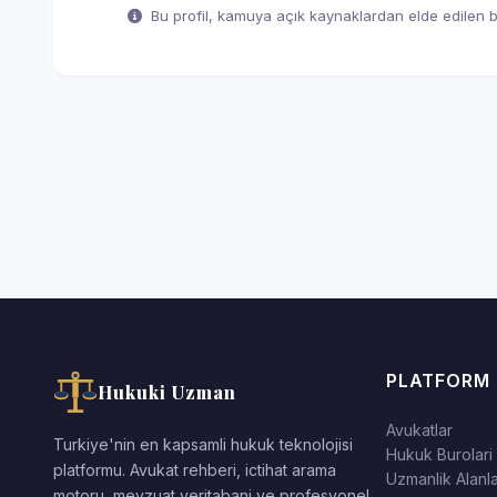
Bu profil, kamuya açık kaynaklardan elde edilen bil
PLATFORM
Hukuki Uzman
Avukatlar
Turkiye'nin en kapsamli hukuk teknolojisi
Hukuk Burolari
platformu. Avukat rehberi, ictihat arama
Uzmanlik Alanla
motoru, mevzuat veritabani ve profesyonel