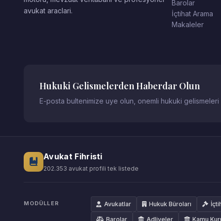
Barolar
avukat araclari.
İçtihat Arama
Makaleler
Hukuki Gelismelerden Haberdar Olun
E-posta bultenimize uye olun, onemli hukuki gelismeleri
Avukat Fihristi
202.353 avukat profili tek listede
MODÜLLER
Avukatlar
Hukuk Büroları
İçti
Barolar
Adliyeler
Kamu Kur