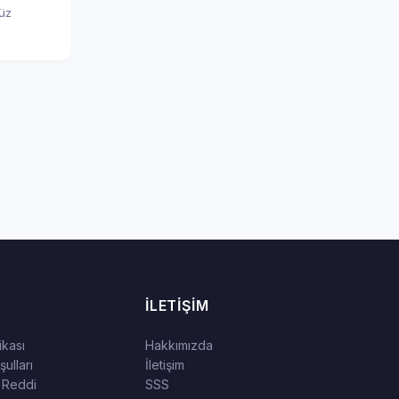
nüz
İLETIŞIM
tikası
Hakkımızda
ulları
İletişim
 Reddi
SSS