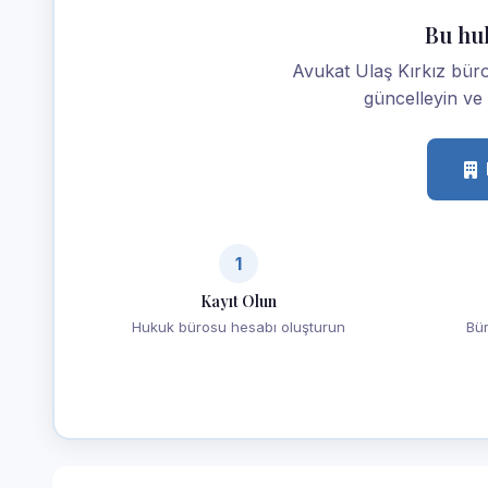
Bu hu
Avukat Ulaş Kırkız büronu
güncelleyin ve m
1
Kayıt Olun
Hukuk bürosu hesabı oluşturun
Bür