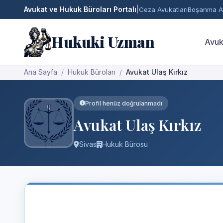
Avukat ve Hukuk Büroları Portalı
|
Ceza Avukatları
Boşanma Av
Hukuki Uzman
Avuk
Ana Sayfa
Hukuk Büroları
Avukat Ulaş Kırkız
Profil henüz doğrulanmadı
Avukat Ulaş Kırkız
Sivas
Hukuk Bürosu