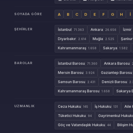
SOYADA GÖRE
A
B
C
D
E
F
G
H
İ
ŞEHIRLER
İstanbul
Ankara
İzmir
71.363
26.656
Diyarbakır
Muğla
Şanlıur
2.614
2.525
Kahramanmaraş
Sakarya
1.658
1.582
BAROLAR
İstanbul Barosu
Ankara Barosu
71.360
Mersin Barosu
Gaziantep Barosu
3.924
Samsun Barosu
Denizli Barosu
2.431
2.
Kahramanmaraş Barosu
Sakarya 
1.658
UZMANLIK
Ceza Hukuku
İş Hukuku
Aile
145
131
Tüketici Hukuku
Gayrimenkul Hukuk
94
Göç ve Vatandaşlık Hukuku
Bilişim 
44