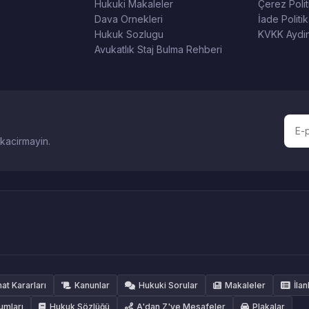
Hukuki Makaleler
Çerez Polit
Dava Ornekleri
İade Politik
Hukuk Sozlugu
KVKK Aydin
Avukatlık Staj Bulma Rehberi
 kacirmayin.
hat Kararları
Kanunlar
Hukuki Sorular
Makaleler
İlan
umları
Hukuk Sözlüğü
A'dan Z'ye Mesafeler
Plakalar