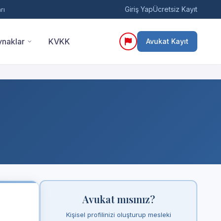
Giriş Yap
Ücretsiz Kayıt
rı
naklar
KVKK
Avukat Kayıt
Avukat mısınız?
Kişisel profilinizi oluşturup mesleki