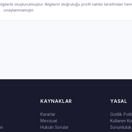
gilerle oluşturulmuştur. Bilgilerin doğruluğu profil sahibi tarafından he
onaylanmamıştır.
KAYNAKLAR
YASAL
Kararlar
Gizlilik Poli
Mevzuat
Kullanım Koş
ri
Hukuki Sorular
Sorumluluk