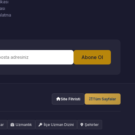
ikası
ası
latma
Abone Ol
Site Fihristi
Tüm Sayfalar
lar
Uzmanlık
İlçe Uzman Dizini
Şehirler