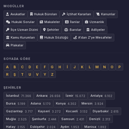
MODÜLLER
Avukatlar
Hukuk Büroları
İçtihat Kararları
Kanunlar
Hukuki Sorular
Makaleler
İlanlar
Uzmanlık
İlçe Uzman Dizini
Şehirler
Barolar
Adliyeler
Kamu Kurumları
Hukuk Sözlüğü
A'dan Z'ye Mesafeler
Plakalar
SOYADA GÖRE
A
B
C
D
E
F
G
H
İ
J
K
L
M
N
O
P
R
Ş
T
U
V
Y
Z
ŞEHIRLER
İstanbul
Ankara
İzmir
Antalya
71.366
26.656
15.072
6.102
Bursa
Adana
Konya
Mersin
5.199
5.170
4.302
3.924
Gaziantep
Kayseri
Kocaeli
Diyarbakır
3.717
3.272
3.132
2.615
Muğla
Şanlıurfa
Samsun
Denizli
2.525
2.444
2.431
2.313
Hatay
Eskişehir
Aydın
Manisa
2.155
2.024
1.953
1.892