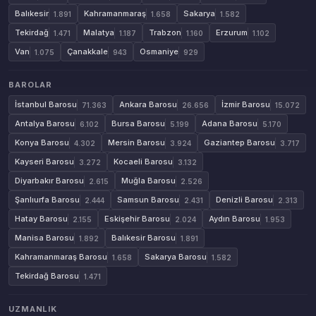
Balıkesir
Kahramanmaraş
Sakarya
1.891
1.658
1.582
Tekirdağ
Malatya
Trabzon
Erzurum
1.471
1.187
1.160
1.102
Van
Çanakkale
Osmaniye
1.075
943
929
BAROLAR
İstanbul Barosu
Ankara Barosu
İzmir Barosu
71.363
26.656
15.072
Antalya Barosu
Bursa Barosu
Adana Barosu
6.102
5.199
5.170
Konya Barosu
Mersin Barosu
Gaziantep Barosu
4.302
3.924
3.717
Kayseri Barosu
Kocaeli Barosu
3.272
3.132
Diyarbakır Barosu
Muğla Barosu
2.615
2.526
Şanlıurfa Barosu
Samsun Barosu
Denizli Barosu
2.444
2.431
2.313
Hatay Barosu
Eskişehir Barosu
Aydın Barosu
2.155
2.024
1.953
Manisa Barosu
Balıkesir Barosu
1.892
1.891
Kahramanmaraş Barosu
Sakarya Barosu
1.658
1.582
Tekirdağ Barosu
1.471
UZMANLIK