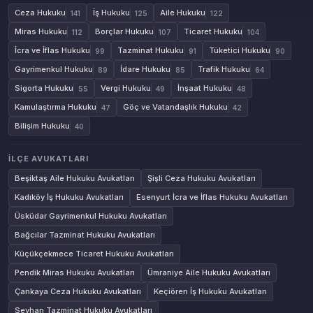
Ceza Hukuku
İş Hukuku
Aile Hukuku
141
125
122
Miras Hukuku
Borçlar Hukuku
Ticaret Hukuku
112
107
104
İcra ve İflas Hukuku
Tazminat Hukuku
Tüketici Hukuku
99
91
90
Gayrimenkul Hukuku
İdare Hukuku
Trafik Hukuku
89
85
64
Sigorta Hukuku
Vergi Hukuku
İnşaat Hukuku
55
49
48
Kamulaştırma Hukuku
Göç ve Vatandaşlık Hukuku
47
42
Bilişim Hukuku
40
İLÇE AVUKATLARI
Beşiktaş Aile Hukuku Avukatları
Şişli Ceza Hukuku Avukatları
Kadıköy İş Hukuku Avukatları
Esenyurt İcra ve İflas Hukuku Avukatları
Üsküdar Gayrimenkul Hukuku Avukatları
Bağcılar Tazminat Hukuku Avukatları
Küçükçekmece Ticaret Hukuku Avukatları
Pendik Miras Hukuku Avukatları
Ümraniye Aile Hukuku Avukatları
Çankaya Ceza Hukuku Avukatları
Keçiören İş Hukuku Avukatları
Seyhan Tazminat Hukuku Avukatları