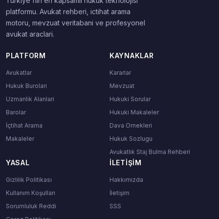
Turkiye'nin en kapsamli hukuk teknolojisi
platformu. Avukat rehberi, ictihat arama
motoru, mevzuat veritabani ve profesyonel
avukat araclari.
PLATFORM
KAYNAKLAR
Avukatlar
Kararlar
Hukuk Burolari
Mevzuat
Uzmanlik Alanlari
Hukuki Sorular
Barolar
Hukuki Makaleler
İçtihat Arama
Dava Ornekleri
Makaleler
Hukuk Sozlugu
Avukatlık Staj Bulma Rehberi
YASAL
İLETIŞIM
Gizlilik Politikası
Hakkımızda
Kullanım Koşulları
İletişim
Sorumluluk Reddi
SSS