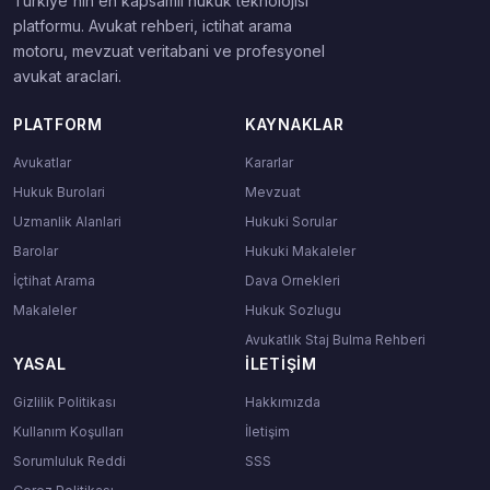
Turkiye'nin en kapsamli hukuk teknolojisi
platformu. Avukat rehberi, ictihat arama
motoru, mevzuat veritabani ve profesyonel
avukat araclari.
PLATFORM
KAYNAKLAR
Avukatlar
Kararlar
Hukuk Burolari
Mevzuat
Uzmanlik Alanlari
Hukuki Sorular
Barolar
Hukuki Makaleler
İçtihat Arama
Dava Ornekleri
Makaleler
Hukuk Sozlugu
Avukatlık Staj Bulma Rehberi
YASAL
İLETIŞIM
Gizlilik Politikası
Hakkımızda
Kullanım Koşulları
İletişim
Sorumluluk Reddi
SSS