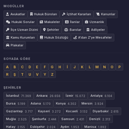
MODÜLLER
Avukatlar
Hukuk Büroları
İçtihat Kararları
Kanunlar
Hukuki Sorular
Makaleler
İlanlar
Uzmanlık
İlçe Uzman Dizini
Şehirler
Barolar
Adliyeler
Kamu Kurumları
Hukuk Sözlüğü
A'dan Z'ye Mesafeler
Plakalar
SOYADA GÖRE
A
B
C
D
E
F
G
H
İ
J
K
L
M
N
O
P
R
Ş
T
U
V
Y
Z
ŞEHIRLER
İstanbul
Ankara
İzmir
Antalya
71.369
26.656
15.072
6.104
Bursa
Adana
Konya
Mersin
5.199
5.170
4.302
3.924
Gaziantep
Kayseri
Kocaeli
Diyarbakır
3.717
3.272
3.132
2.615
Muğla
Şanlıurfa
Samsun
Denizli
2.525
2.444
2.431
2.313
Hatay
Eskişehir
Aydın
Manisa
2.155
2.024
1.953
1.892