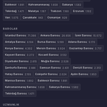
Balıkesir
Kahramanmaraş
Sakarya
1.891
1.658
1.582
Tekirdağ
Malatya
Trabzon
Erzurum
1.471
1.187
1.160
1.102
Van
Çanakkale
Osmaniye
1.075
943
929
BAROLAR
İstanbul Barosu
Ankara Barosu
İzmir Barosu
71.366
26.656
15.072
Antalya Barosu
Bursa Barosu
Adana Barosu
6.104
5.199
5.170
Konya Barosu
Mersin Barosu
Gaziantep Barosu
4.302
3.924
3.717
Kayseri Barosu
Kocaeli Barosu
3.272
3.132
Diyarbakır Barosu
Muğla Barosu
2.615
2.526
Şanlıurfa Barosu
Samsun Barosu
Denizli Barosu
2.444
2.431
2.313
Hatay Barosu
Eskişehir Barosu
Aydın Barosu
2.155
2.024
1.953
Manisa Barosu
Balıkesir Barosu
1.892
1.891
Kahramanmaraş Barosu
Sakarya Barosu
1.658
1.582
Tekirdağ Barosu
1.471
UZMANLIK