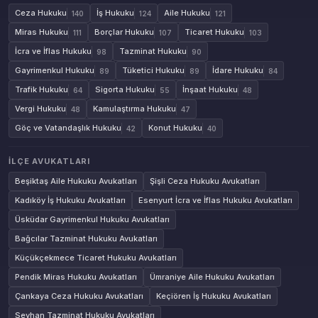
Ceza Hukuku
İş Hukuku
Aile Hukuku
140
124
121
Miras Hukuku
Borçlar Hukuku
Ticaret Hukuku
111
107
103
İcra ve İflas Hukuku
Tazminat Hukuku
98
90
Gayrimenkul Hukuku
Tüketici Hukuku
İdare Hukuku
89
89
84
Trafik Hukuku
Sigorta Hukuku
İnşaat Hukuku
64
55
48
Vergi Hukuku
Kamulaştırma Hukuku
48
47
Göç ve Vatandaşlık Hukuku
Konut Hukuku
42
40
İLÇE AVUKATLARI
Beşiktaş Aile Hukuku Avukatları
Şişli Ceza Hukuku Avukatları
Kadıköy İş Hukuku Avukatları
Esenyurt İcra ve İflas Hukuku Avukatları
Üsküdar Gayrimenkul Hukuku Avukatları
Bağcılar Tazminat Hukuku Avukatları
Küçükçekmece Ticaret Hukuku Avukatları
Pendik Miras Hukuku Avukatları
Ümraniye Aile Hukuku Avukatları
Çankaya Ceza Hukuku Avukatları
Keçiören İş Hukuku Avukatları
Seyhan Tazminat Hukuku Avukatları