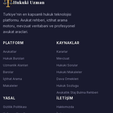
Hukuki Uzman
Turkiye'nin en kapsamli hukuk teknolojisi
platformu. Avukat rehberi, ictihat arama
motoru, mevzuat veritabani ve profesyonel
avukat araclari.
PLATFORM
KAYNAKLAR
Avukatlar
Kararlar
Hukuk Burolari
Mevzuat
Uzmanlik Alanlari
Hukuki Sorular
Barolar
Hukuki Makaleler
İçtihat Arama
Dava Ornekleri
Makaleler
Hukuk Sozlugu
Avukatlık Staj Bulma Rehberi
YASAL
İLETIŞIM
Gizlilik Politikası
Hakkımızda