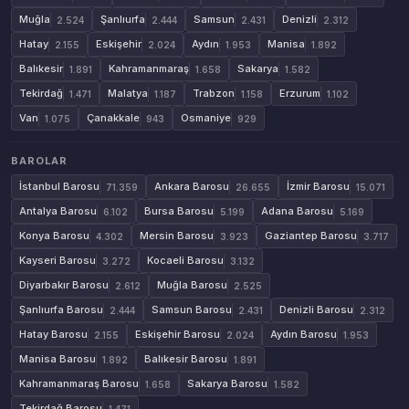
Muğla
Şanlıurfa
Samsun
Denizli
2.524
2.444
2.431
2.312
Hatay
Eskişehir
Aydın
Manisa
2.155
2.024
1.953
1.892
Balıkesir
Kahramanmaraş
Sakarya
1.891
1.658
1.582
Tekirdağ
Malatya
Trabzon
Erzurum
1.471
1.187
1.158
1.102
Van
Çanakkale
Osmaniye
1.075
943
929
BAROLAR
İstanbul Barosu
Ankara Barosu
İzmir Barosu
71.359
26.655
15.071
Antalya Barosu
Bursa Barosu
Adana Barosu
6.102
5.199
5.169
Konya Barosu
Mersin Barosu
Gaziantep Barosu
4.302
3.923
3.717
Kayseri Barosu
Kocaeli Barosu
3.272
3.132
Diyarbakır Barosu
Muğla Barosu
2.612
2.525
Şanlıurfa Barosu
Samsun Barosu
Denizli Barosu
2.444
2.431
2.312
Hatay Barosu
Eskişehir Barosu
Aydın Barosu
2.155
2.024
1.953
Manisa Barosu
Balıkesir Barosu
1.892
1.891
Kahramanmaraş Barosu
Sakarya Barosu
1.658
1.582
Tekirdağ Barosu
1.471