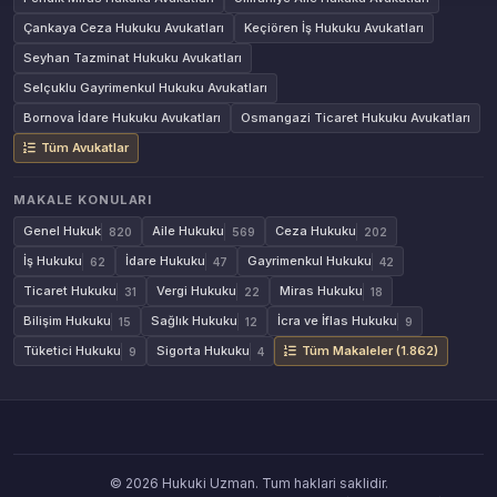
Çankaya Ceza Hukuku Avukatları
Keçiören İş Hukuku Avukatları
Seyhan Tazminat Hukuku Avukatları
Selçuklu Gayrimenkul Hukuku Avukatları
Bornova İdare Hukuku Avukatları
Osmangazi Ticaret Hukuku Avukatları
Tüm Avukatlar
MAKALE KONULARI
Genel Hukuk
Aile Hukuku
Ceza Hukuku
820
569
202
İş Hukuku
İdare Hukuku
Gayrimenkul Hukuku
62
47
42
Ticaret Hukuku
Vergi Hukuku
Miras Hukuku
31
22
18
Bilişim Hukuku
Sağlık Hukuku
İcra ve İflas Hukuku
15
12
9
Tüketici Hukuku
Sigorta Hukuku
Tüm Makaleler (1.862)
9
4
© 2026 Hukuki Uzman. Tum haklari saklidir.