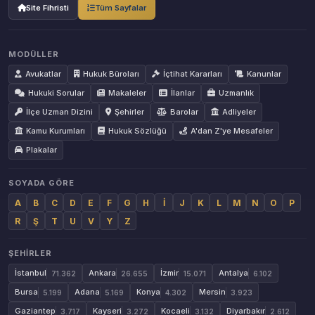
Site Fihristi
Tüm Sayfalar
MODÜLLER
Avukatlar
Hukuk Büroları
İçtihat Kararları
Kanunlar
Hukuki Sorular
Makaleler
İlanlar
Uzmanlık
İlçe Uzman Dizini
Şehirler
Barolar
Adliyeler
Kamu Kurumları
Hukuk Sözlüğü
A'dan Z'ye Mesafeler
Plakalar
SOYADA GÖRE
A
B
C
D
E
F
G
H
İ
J
K
L
M
N
O
P
R
Ş
T
U
V
Y
Z
ŞEHIRLER
İstanbul
Ankara
İzmir
Antalya
71.362
26.655
15.071
6.102
Bursa
Adana
Konya
Mersin
5.199
5.169
4.302
3.923
Gaziantep
Kayseri
Kocaeli
Diyarbakır
3.717
3.272
3.132
2.612