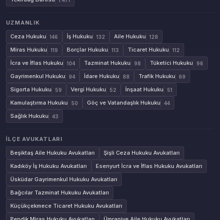
UZMANLIK
Ceza Hukuku
İş Hukuku
Aile Hukuku
146
132
128
Miras Hukuku
Borçlar Hukuku
Ticaret Hukuku
119
113
112
İcra ve İflas Hukuku
Tazminat Hukuku
Tüketici Hukuku
104
98
96
Gayrimenkul Hukuku
İdare Hukuku
Trafik Hukuku
94
88
69
Sigorta Hukuku
Vergi Hukuku
İnşaat Hukuku
59
52
51
Kamulaştırma Hukuku
Göç ve Vatandaşlık Hukuku
50
44
Sağlık Hukuku
43
İLÇE AVUKATLARI
Beşiktaş Aile Hukuku Avukatları
Şişli Ceza Hukuku Avukatları
Kadıköy İş Hukuku Avukatları
Esenyurt İcra ve İflas Hukuku Avukatları
Üsküdar Gayrimenkul Hukuku Avukatları
Bağcılar Tazminat Hukuku Avukatları
Küçükçekmece Ticaret Hukuku Avukatları
Pendik Miras Hukuku Avukatları
Ümraniye Aile Hukuku Avukatları