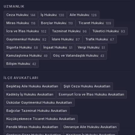
UZMANLIK
Ceza Hukuku
İş Hukuku
Aile Hukuku
144
130
126
Miras Hukuku
Borçlar Hukuku
Ticaret Hukuku
116
110
109
İcra ve İflas Hukuku
Tazminat Hukuku
Tüketici Hukuku
102
96
93
Gayrimenkul Hukuku
İdare Hukuku
Trafik Hukuku
92
87
67
Sigorta Hukuku
İnşaat Hukuku
Vergi Hukuku
58
51
51
Kamulaştırma Hukuku
Göç ve Vatandaşlık Hukuku
49
43
Bilişim Hukuku
42
İLÇE AVUKATLARI
Beşiktaş Aile Hukuku Avukatları
Şişli Ceza Hukuku Avukatları
Kadıköy İş Hukuku Avukatları
Esenyurt İcra ve İflas Hukuku Avukatları
Üsküdar Gayrimenkul Hukuku Avukatları
Bağcılar Tazminat Hukuku Avukatları
Küçükçekmece Ticaret Hukuku Avukatları
Pendik Miras Hukuku Avukatları
Ümraniye Aile Hukuku Avukatları