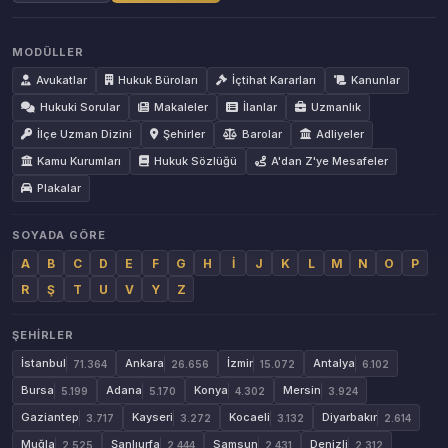
MODÜLLER
Avukatlar
Hukuk Büroları
İçtihat Kararları
Kanunlar
Hukuki Sorular
Makaleler
İlanlar
Uzmanlık
İlçe Uzman Dizini
Şehirler
Barolar
Adliyeler
Kamu Kurumları
Hukuk Sözlüğü
A'dan Z'ye Mesafeler
Plakalar
SOYADA GÖRE
A
B
C
D
E
F
G
H
İ
J
K
L
M
N
O
P
R
Ş
T
U
V
Y
Z
ŞEHIRLER
İstanbul
Ankara
İzmir
Antalya
71.364
26.656
15.072
6.102
Bursa
Adana
Konya
Mersin
5.199
5.170
4.302
3.924
Gaziantep
Kayseri
Kocaeli
Diyarbakır
3.717
3.272
3.132
2.614
Muğla
Şanlıurfa
Samsun
Denizli
2.525
2.444
2.431
2.312