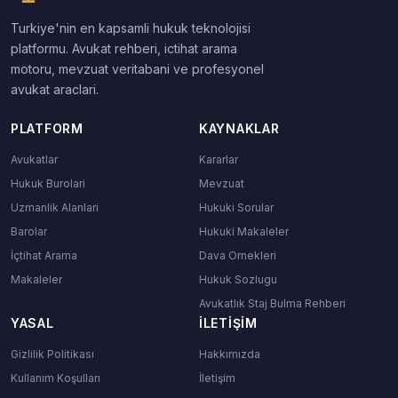
Turkiye'nin en kapsamli hukuk teknolojisi
platformu. Avukat rehberi, ictihat arama
motoru, mevzuat veritabani ve profesyonel
avukat araclari.
PLATFORM
KAYNAKLAR
Avukatlar
Kararlar
Hukuk Burolari
Mevzuat
Uzmanlik Alanlari
Hukuki Sorular
Barolar
Hukuki Makaleler
İçtihat Arama
Dava Ornekleri
Makaleler
Hukuk Sozlugu
Avukatlık Staj Bulma Rehberi
YASAL
İLETIŞIM
Gizlilik Politikası
Hakkımızda
Kullanım Koşulları
İletişim