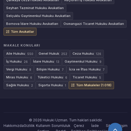
Çankaya Ceza Hukuku Avukatları
Keçiören İş Hukuku Avukatları
Seyhan Tazminat Hukuku Avukatları
Selçuklu Gayrimenkul Hukuku Avukatları
Bornova İdare Hukuku Avukatları
Osmangazi Ticaret Hukuku Avukatları
Tüm Avukatlar
MAKALE KONULARI
Aile Hukuku
Genel Hukuk
Ceza Hukuku
550
252
126
İş Hukuku
İdare Hukuku
Gayrimenkul Hukuku
26
13
9
Vergi Hukuku
Bilişim Hukuku
İcra ve İflas Hukuku
8
7
7
Miras Hukuku
Tüketici Hukuku
Ticaret Hukuku
6
6
5
Sağlık Hukuku
Sigorta Hukuku
Tüm Makaleler (1.018)
2
1
© 2026 Hukuki Uzman. Tum haklari saklidir.
Hakkımızda
Gizlilik
Kullanım
Sorumluluk
Çerez
İade
Site
İletişim