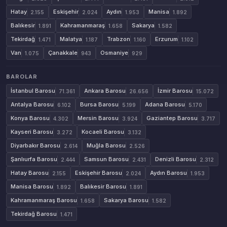
Hatay
Eskişehir
Aydın
Manisa
2.155
2.024
1.953
1.892
Balıkesir
Kahramanmaraş
Sakarya
1.891
1.658
1.582
Tekirdağ
Malatya
Trabzon
Erzurum
1.471
1.187
1.160
1.102
Van
Çanakkale
Osmaniye
1.075
943
929
BAROLAR
İstanbul Barosu
Ankara Barosu
İzmir Barosu
71.361
26.656
15.072
Antalya Barosu
Bursa Barosu
Adana Barosu
6.102
5.199
5.170
Konya Barosu
Mersin Barosu
Gaziantep Barosu
4.302
3.924
3.717
Kayseri Barosu
Kocaeli Barosu
3.272
3.132
Diyarbakır Barosu
Muğla Barosu
2.614
2.526
Şanlıurfa Barosu
Samsun Barosu
Denizli Barosu
2.444
2.431
2.312
Hatay Barosu
Eskişehir Barosu
Aydın Barosu
2.155
2.024
1.953
Manisa Barosu
Balıkesir Barosu
1.892
1.891
Kahramanmaraş Barosu
Sakarya Barosu
1.658
1.582
Tekirdağ Barosu
1.471