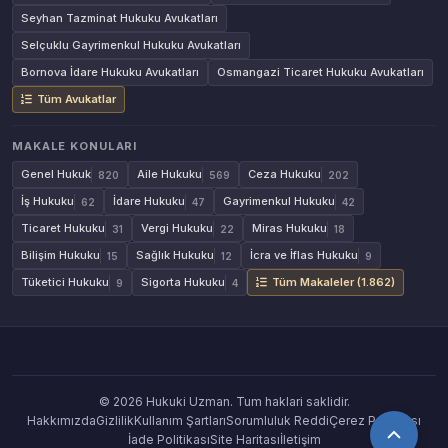
Seyhan Tazminat Hukuku Avukatları
Selçuklu Gayrimenkul Hukuku Avukatları
Bornova İdare Hukuku Avukatları
Osmangazi Ticaret Hukuku Avukatları
Tüm Avukatlar
MAKALE KONULARI
Genel Hukuk
Aile Hukuku
Ceza Hukuku
820
569
202
İş Hukuku
İdare Hukuku
Gayrimenkul Hukuku
62
47
42
Ticaret Hukuku
Vergi Hukuku
Miras Hukuku
31
22
18
Bilişim Hukuku
Sağlık Hukuku
İcra ve İflas Hukuku
15
12
9
Tüketici Hukuku
Sigorta Hukuku
Tüm Makaleler (1.862)
9
4
© 2026 Hukuki Uzman. Tum haklari saklidir.
Hakkımızda
Gizlilik
Kullanım Şartları
Sorumluluk Reddi
Çerez Politikası
İade Politikası
Site Haritası
İletişim