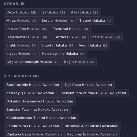
UZMANLIK
Ceza Hukuku
İş Hukuku
Aile Hukuku
148
133
129
Miras Hukuku
Borçlar Hukuku
Ticaret Hukuku
121
114
114
İcra ve İflas Hukuku
Tazminat Hukuku
105
98
Gayrimenkul Hukuku
Tüketici Hukuku
İdare Hukuku
96
96
88
Trafik Hukuku
Sigorta Hukuku
Vergi Hukuku
69
59
53
İnşaat Hukuku
Kamulaştırma Hukuku
52
50
Göç ve Vatandaşlık Hukuku
Sağlık Hukuku
45
43
İLÇE AVUKATLARI
Beşiktaş Aile Hukuku Avukatları
Şişli Ceza Hukuku Avukatları
Kadıköy İş Hukuku Avukatları
Esenyurt İcra ve İflas Hukuku Avukatları
Üsküdar Gayrimenkul Hukuku Avukatları
Bağcılar Tazminat Hukuku Avukatları
Küçükçekmece Ticaret Hukuku Avukatları
Pendik Miras Hukuku Avukatları
Ümraniye Aile Hukuku Avukatları
Çankaya Ceza Hukuku Avukatları
Keçiören İş Hukuku Avukatları