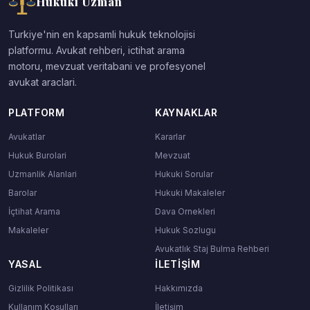
Hukuki Uzman
Turkiye'nin en kapsamli hukuk teknolojisi
platformu. Avukat rehberi, ictihat arama
motoru, mevzuat veritabani ve profesyonel
avukat araclari.
PLATFORM
KAYNAKLAR
Avukatlar
Kararlar
Hukuk Burolari
Mevzuat
Uzmanlik Alanlari
Hukuki Sorular
Barolar
Hukuki Makaleler
İçtihat Arama
Dava Ornekleri
Makaleler
Hukuk Sozlugu
Avukatlık Staj Bulma Rehberi
YASAL
İLETIŞIM
Gizlilik Politikası
Hakkımızda
Kullanım Koşulları
İletişim