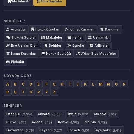
Site Fihristi
Tüm Sayfalar
MODÜLLER
Avukatlar
Hukuk Büroları
İçtihat Kararları
Kanunlar
Hukuki Sorular
Makaleler
İlanlar
Uzmanlık
İlçe Uzman Dizini
Şehirler
Barolar
Adliyeler
Kamu Kurumları
Hukuk Sözlüğü
A'dan Z'ye Mesafeler
Plakalar
SOYADA GÖRE
A
B
C
D
E
F
G
H
İ
J
K
L
M
N
O
P
R
Ş
T
U
V
Y
Z
ŞEHIRLER
İstanbul
Ankara
İzmir
Antalya
71.356
26.654
15.070
6.102
Bursa
Adana
Konya
Mersin
5.199
5.169
4.302
3.922
Gaziantep
Kayseri
Kocaeli
Diyarbakır
3.716
3.271
3.131
2.612