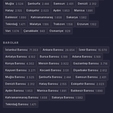
Muğla
Şanlıurfa
Samsun
Denizli
2.524
2.444
2.431
2.312
Hatay
Eskişehir
Aydın
Manisa
2.155
2.023
1.953
1.891
Balıkesir
Kahramanmaraş
Sakarya
1.890
1.658
1.582
Tekirdağ
Malatya
Trabzon
Erzurum
1.471
1.186
1.158
1.102
Van
Çanakkale
Osmaniye
1.074
943
929
BAROLAR
İstanbul Barosu
Ankara Barosu
İzmir Barosu
71.353
26.654
15.070
Antalya Barosu
Bursa Barosu
Adana Barosu
6.102
5.199
5.169
Konya Barosu
Mersin Barosu
Gaziantep Barosu
4.302
3.922
3.716
Kayseri Barosu
Kocaeli Barosu
Diyarbakır Barosu
3.271
3.131
2.612
Muğla Barosu
Şanlıurfa Barosu
Samsun Barosu
2.525
2.444
2.431
Denizli Barosu
Hatay Barosu
Eskişehir Barosu
2.312
2.155
2.023
Aydın Barosu
Manisa Barosu
Balıkesir Barosu
1.953
1.891
1.890
Kahramanmaraş Barosu
Sakarya Barosu
1.658
1.582
Tekirdağ Barosu
1.471