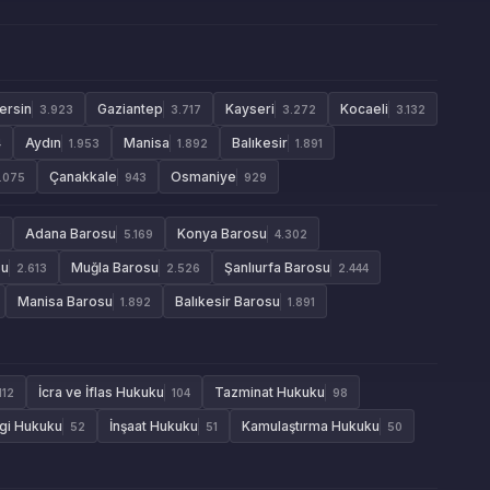
ersin
Gaziantep
Kayseri
Kocaeli
3.923
3.717
3.272
3.132
Aydın
Manisa
Balıkesir
4
1.953
1.892
1.891
Çanakkale
Osmaniye
1.075
943
929
Adana Barosu
Konya Barosu
9
5.169
4.302
su
Muğla Barosu
Şanlıurfa Barosu
2.613
2.526
2.444
Manisa Barosu
Balıkesir Barosu
1.892
1.891
İcra ve İflas Hukuku
Tazminat Hukuku
112
104
98
gi Hukuku
İnşaat Hukuku
Kamulaştırma Hukuku
52
51
50