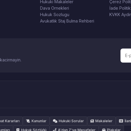
Hukuki Makaleler
Çerez Polit
Dava Ornekleri
İade Politik
Hukuk Sozlugu
KVKK Aydin
Avukatlık Staj Bulma Rehberi
 kacirmayin.
hat Kararları
Kanunlar
Hukuki Sorular
Makaleler
İlan
umları
Hukuk Sözlüğü
A'dan Z'ye Mesafeler
Plakalar