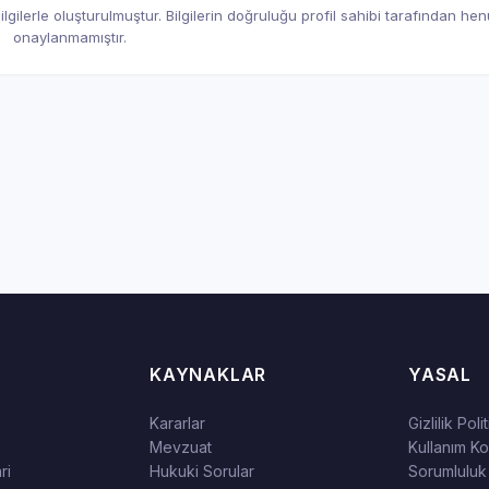
gilerle oluşturulmuştur. Bilgilerin doğruluğu profil sahibi tarafından he
onaylanmamıştır.
KAYNAKLAR
YASAL
Kararlar
Gizlilik Poli
Mevzuat
Kullanım Koş
ri
Hukuki Sorular
Sorumluluk