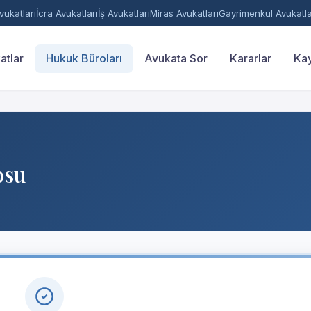
ukatları
İcra Avukatları
İş Avukatları
Miras Avukatları
Gayrimenkul Avukatla
atlar
Hukuk Büroları
Avukata Sor
Kararlar
Kay
osu