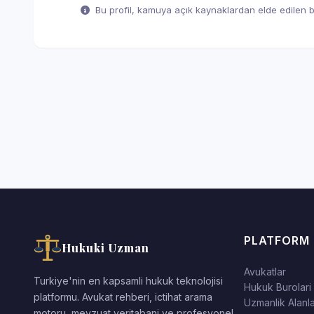
Bu profil, kamuya açık kaynaklardan elde edilen bil
PLATFORM
Hukuki Uzman
Avukatlar
Turkiye'nin en kapsamli hukuk teknolojisi
Hukuk Burolari
platformu. Avukat rehberi, ictihat arama
Uzmanlik Alanla
motoru, mevzuat veritabani ve profesyonel