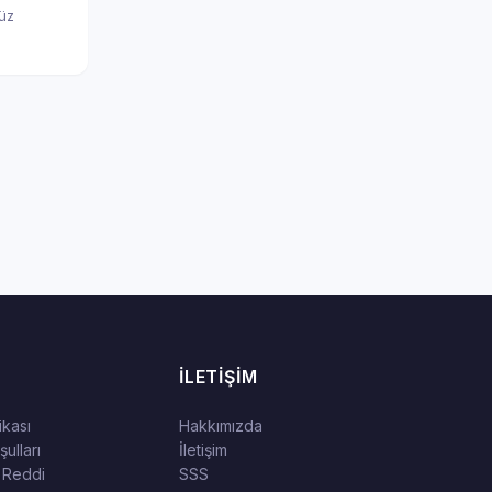
nüz
İLETIŞIM
tikası
Hakkımızda
ulları
İletişim
 Reddi
SSS