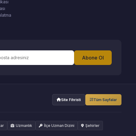
ikası
ası
latma
Abone Ol
Site Fihristi
Tüm Sayfalar
lar
Uzmanlık
İlçe Uzman Dizini
Şehirler