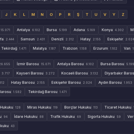
J
K
L
M
N
O
P
R
Ş
T
U
V
Y
Z
Antalya
Bursa
Adana
Konya
M
15.071
6.102
5.199
5.169
4.302
rfa
Samsun
Denizli
Hatay
Eskişehir
2.444
2.431
2.312
2.155
2.02
Tekirdağ
Malatya
Trabzon
Erzurum
Van
1.471
1.187
1.158
1.102
İzmir Barosu
Antalya Barosu
Bursa Barosu
26.655
15.071
6.102
5.19
Kayseri Barosu
Kocaeli Barosu
Diyarbakır Baro
3.717
3.272
3.132
Hatay Barosu
Eskişehir Barosu
Aydın Barosu
312
2.155
2.024
1.953
Barosu
Tekirdağ Barosu
1.582
1.471
 Hukuku
Miras Hukuku
Borçlar Hukuku
Ticaret Hukuku
128
119
113
u
İdare Hukuku
Trafik Hukuku
Sigorta Hukuku
Ver
94
88
69
59
ukuku
43