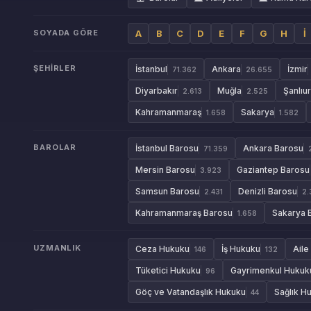
SOYADA GÖRE
A
B
C
D
E
F
G
H
İ
ŞEHIRLER
İstanbul
Ankara
İzmir
71.362
26.655
Diyarbakır
Muğla
Şanlıu
2.613
2.525
Kahramanmaraş
Sakarya
1.658
1.582
BAROLAR
İstanbul Barosu
Ankara Barosu
71.359
Mersin Barosu
Gaziantep Barosu
3.923
Samsun Barosu
Denizli Barosu
2.431
2.
Kahramanmaraş Barosu
Sakarya 
1.658
UZMANLIK
Ceza Hukuku
İş Hukuku
Aile
146
132
Tüketici Hukuku
Gayrimenkul Hukuk
96
Göç ve Vatandaşlık Hukuku
Sağlık H
44