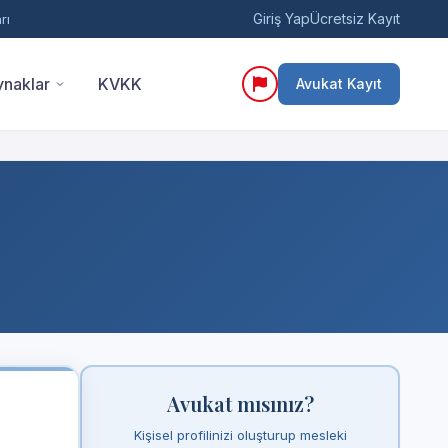
Giriş Yap
Ücretsiz Kayıt
rı
naklar
KVKK
Avukat Kayıt
Avukat mısınız?
Kişisel profilinizi oluşturup mesleki