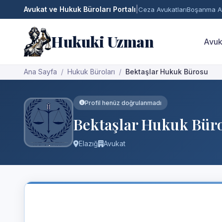
Avukat ve Hukuk Büroları Portalı
|
Ceza Avukatları
Boşanma Av
Hukuki Uzman
Avuk
Ana Sayfa
Hukuk Büroları
Bektaşlar Hukuk Bürosu
Profil henüz doğrulanmadı
Bektaşlar Hukuk Bür
Elazığ
Avukat