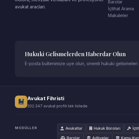
Barolar
avukat araclari.
İçtihat Arama
Makaleler
Hukuki Gelismelerden Haberdar Olun
E-posta bultenimize uye olun, onemli hukuki gelismeleri
Avukat Fihristi
202.347 avukat profili tek listede
MODÜLLER
Avukatlar
Hukuk Büroları
İçti
Barolar
Adliyeler
Kamu Kur